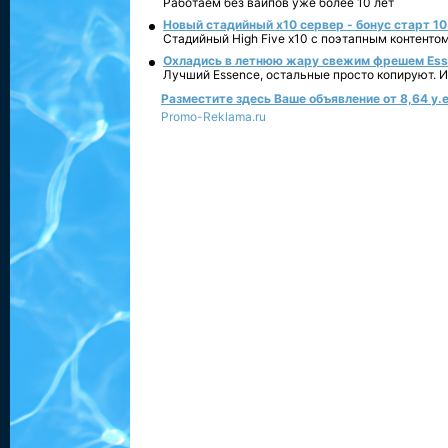
Работаем без вайпов уже более 10 лет
Новый стадийный х10 сервер - бонус старт 10
Стадийный High Five x10 с поэтапным контенто
Охладись в летнюю жару свежим фрешем Essen
Лучший Essence, остальные просто копируют. 
Разместите здесь Ваше объявление от 8,64 у.е
Promo-Reklama.ru