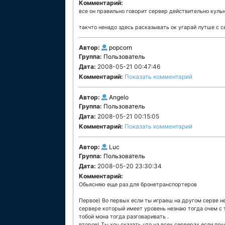
Комментарий:
все он правильно говорит сервер действительно кульн
такчто ненадо здесь расказывать ок угарай лутше с се
Автор:
popcorn
Группа:
Пользователь
Дата:
2008-05-21 00:47:46
Комментарий:
Показать комментарий
Автор:
Angelo
Группа:
Пользователь
Дата:
2008-05-21 00:15:05
Комментарий:
Показать комментарий
Автор:
Luc
Группа:
Пользователь
Дата:
2008-05-20 23:30:34
Комментарий:
Обьясняю еще раз для бронетранспортеров
Первое) Во первых если ты играеш на другом серве не
сервере который имеет уровень незнаю тогда очем с то
тобой мона тогда разговаривать .
второе) Ты хоч сказать что на всех серверах если пощ