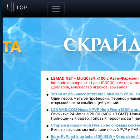
L2MAD.NET - MultiCraft x100 с Авто-Фармом 
Interlude сервера от х1 до х100000 с Авто-Фа
Долларов, множество игроков, врывайся!
Устал от обычного Interlude? MultiSub x550. С
Один герой. Четыре профессии. Переноси навык
открывай сотни комбинаций умений.
L2NAME.COM Новый PVP High Five x1500 с п
Открытие 24 Июля в 20:00 (МСК +3 GMT). Новый
Полноценный бафер. Топовый персонаж за 1 ча
Старый добрый High Five x5 но с новым конте
Вместо крыльев мы добавили новый PVP и PVE ко
Euro-PvP.net Interlude х100 NEW - Открытие 4