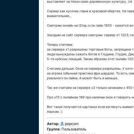
выставляет на показ свою деревенскую культуру. :lol
Сервер как кусочек говна в красивой обертке. На пер
внимательнее...
Смотрим онлайн на l2top.ru он лайн 1955 - кажется во
Заходим на сайт сервера смотрим: сервер х1 1323; се
Теперь считаем:
на сервере х1 разрешены торговые боты, запрещена то
люди вынуждены сажать ботов в Глудине, Глудио, Дион
5-ти нубских локаций. Таким образом этот онлайн 132
Считаем дальше: Окна на сервере разрешены. У кого-т
на игрока (обычная практика фри шардов). То есть с
реального он лайна. А может быть и меньше.
Так же считаем на сервере х3 только начинаем с 450
Про х10 с онлайном 199 при наличии окон я говорить н
Вот такая получается картинка если взглянуть внимат
языком. :)
Автор:
popcorn
Группа:
Пользователь