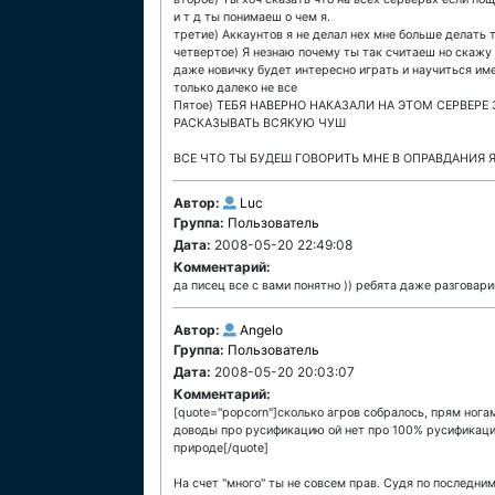
и т д ты понимаеш о чем я.
третие) Аккаунтов я не делал нех мне больше делать 
четвертое) Я незнаю почему ты так считаеш но скажу 
даже новичку будет интересно играть и научиться им
только далеко не все
Пятое) ТЕБЯ НАВЕРНО НАКАЗАЛИ НА ЭТОМ СЕРВЕРЕ
РАСКАЗЫВАТЬ ВСЯКУЮ ЧУШ
ВСЕ ЧТО ТЫ БУДЕШ ГОВОРИТЬ МНЕ В ОПРАВДАНИЯ Я
Автор:
Luc
Группа:
Пользователь
Дата:
2008-05-20 22:49:08
Комментарий:
да писец все с вами понятно )) ребята даже разговар
Автор:
Angelo
Группа:
Пользователь
Дата:
2008-05-20 20:03:07
Комментарий:
[quote="popcorn"]сколько агров собралось, прям нога
доводы про русификацию ой нет про 100% русификаци
природе[/quote]
На счет "много" ты не совсем прав. Судя по последни