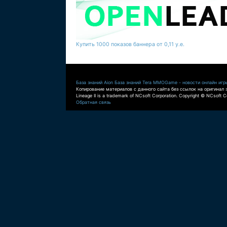
Купить 1000 показов баннера от 0,11 у.е.
База знаний Aion
База знаний Tera
MMOGame - новости онлайн игр
Копирование материалов с данного сайта без ссылок на оригинал 
Lineage II is a trademark of NCsoft Corporation. Copyright © NCsoft Co
Обратная связь