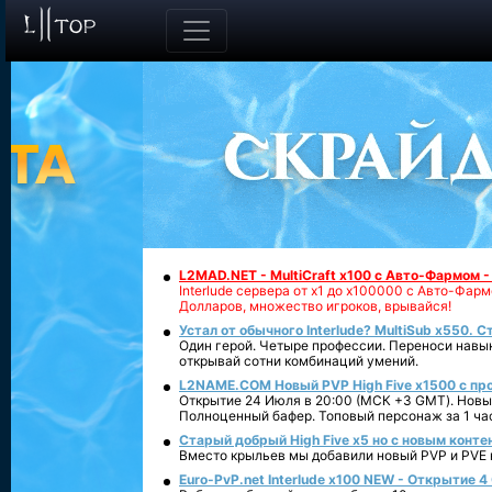
L2MAD.NET - MultiCraft x100 с Авто-Фармом 
Interlude сервера от х1 до х100000 с Авто-Фа
Долларов, множество игроков, врывайся!
Устал от обычного Interlude? MultiSub x550. С
Один герой. Четыре профессии. Переноси навык
открывай сотни комбинаций умений.
L2NAME.COM Новый PVP High Five x1500 с п
Открытие 24 Июля в 20:00 (МСК +3 GMT). Новый
Полноценный бафер. Топовый персонаж за 1 ча
Старый добрый High Five x5 но с новым конте
Вместо крыльев мы добавили новый PVP и PVE ко
Euro-PvP.net Interlude х100 NEW - Открытие 4