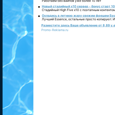
Работаем без вайпов уже более 10 лет
Новый стадийный х10 сервер - бонус старт 10
Стадийный High Five x10 с поэтапным контенто
Охладись в летнюю жару свежим фрешем Essen
Лучший Essence, остальные просто копируют. 
Разместите здесь Ваше объявление от 8,89 у.е
Promo-Reklama.ru