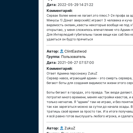
Дата:
2022-05-29 14:21:22
Комментарий:
Сервак более мене не лагает.это плюс.1-2я профа за 
Минусы 1) Донат зверский(( играют 3 человека и куча 
видемость онлаин,,квесты некоторые вообще не под х1
открытаю, у меня сложилось впечатление что Админ п
Для Интерлюдий губительны такие вещи как саб без кв
удаеться он будто прячиться
Автор:
ClintEastwod
Группа:
Пользователь
Дата:
2021-06-27 07:57:00
Комментарий:
Ответ Админа персонажу ZukuZ
Сервер навоз, играющий админ - это смерть сервера, 
бегают боты для создания видимости жизни этого серв
Боты бегают в городах, это правда. Так везде делают.
потратил много времени, меняя настройки квестов, и 
только негнатив. Я "админ" там не играю, и без понят
так как зарегаться можно за сутки до начала осады. 
тратишь своё время за просто так. И в итоге получаеш
я всё равно готов выслушать любого игрока, и сделат
Автор:
ZukuZ