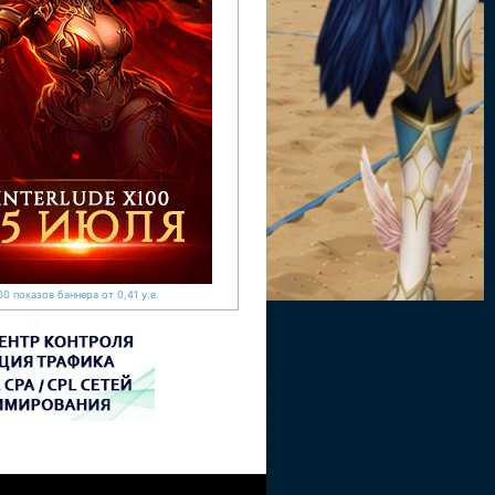
0 показов баннера от 0,41 у.е.