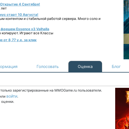
- Открытие 4 Сентября!
 лет
нус старт 10 Августа!
ным контентом и стабильной работой сервера. Много соло и
фрешем Essence x3 Valhalla
о копируют. Играют все Классы
от 8,77 у.е. за клик
ормация
Голосовать
Оценка
Блог
т только зарегистрированные на MMOGame.ru пользователи.
войти
или
.
 оценки.