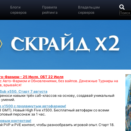
Блоги
Правила
Владельцам
серверов
рейтинга
серверов
вто-Фармом - 25 Июля. ОБТ 22 Июля
00 с Авто-Фармом и Обновлениями, без вайпов. Денежные Турниры на
в, врывайся!
iSub x550. Старт 7 августа
реноси навыки трёх саб-классов на основу, создавай уникальный
 умений.
e x1500 с продвинутым автофармом!
 GMT). Новый High Five x1500. Бесплатный автофарм со всеми
повый персонаж за 1 час.
 новым контентом!
 PVP и PVE контент, чтобы разнообразить игровой опыт. Старт 18.