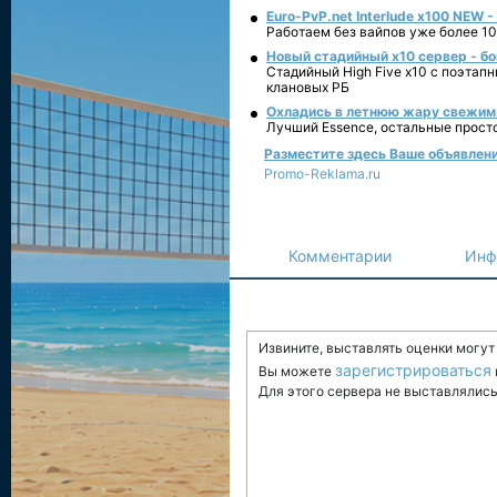
Euro-PvP.net Interlude х100 NEW 
Работаем без вайпов уже более 10
Новый стадийный х10 сервер - бо
Стадийный High Five x10 с поэтап
клановых РБ
Охладись в летнюю жару свежим 
Лучший Essence, остальные прост
Разместите здесь Ваше объявление 
Promo-Reklama.ru
Комментарии
Инф
Извините, выставлять оценки могу
зарегистрироваться
Вы можете
Для этого сервера не выставлялись