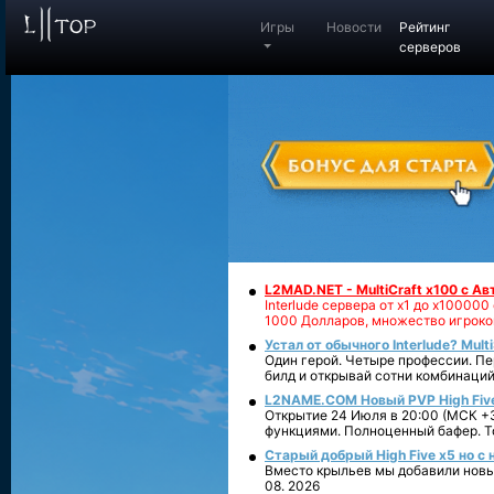
Игры
Новости
Рейтинг
серверов
L2MAD.NET - MultiCraft x100 с А
Interlude сервера от х1 до х1000
1000 Долларов, множество игроко
Устал от обычного Interlude? Mult
Один герой. Четыре профессии. Пе
билд и открывай сотни комбинаций
L2NAME.COM Новый PVP High Fiv
Открытие 24 Июля в 20:00 (МСК +3
функциями. Полноценный бафер. То
Старый добрый High Five x5 но с
Вместо крыльев мы добавили новый
08. 2026