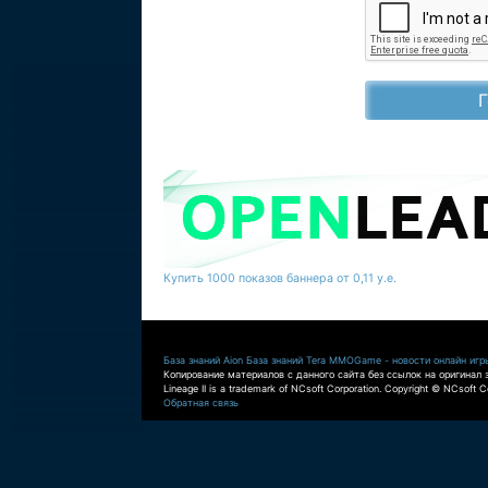
Купить 1000 показов баннера от 0,11 у.е.
База знаний Aion
База знаний Tera
MMOGame - новости онлайн игр
Копирование материалов с данного сайта без ссылок на оригинал 
Lineage II is a trademark of NCsoft Corporation. Copyright © NCsoft Co
Обратная связь