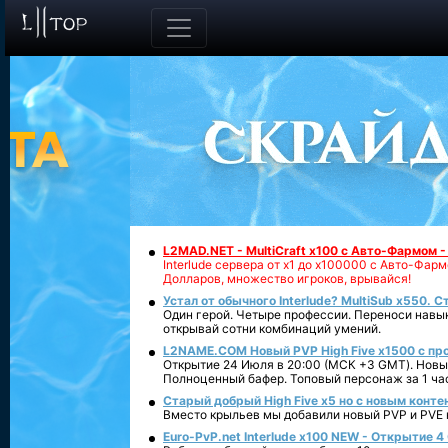
L2MAD.NET - MultiCraft x100 с Авто-Фармом 
Interlude сервера от х1 до х100000 с Авто-Фа
Долларов, множество игроков, врывайся!
Устал от обычного Interlude? MultiSub x550. С
Один герой. Четыре профессии. Переноси навык
открывай сотни комбинаций умений.
L2NAME.COM Новый PVP High Five x1500 с п
Открытие 24 Июля в 20:00 (МСК +3 GMT). Новый
Полноценный бафер. Топовый персонаж за 1 ча
Старый добрый High Five x5 но с новым конте
Вместо крыльев мы добавили новый PVP и PVE ко
Euro-PvP.net Interlude х100 NEW - Открытие 4