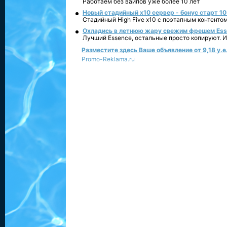
Работаем без вайпов уже более 10 лет
Новый стадийный х10 сервер - бонус старт 10
Стадийный High Five x10 с поэтапным контенто
Охладись в летнюю жару свежим фрешем Essen
Лучший Essence, остальные просто копируют. 
Разместите здесь Ваше объявление от 9,18 у.е.
Promo-Reklama.ru