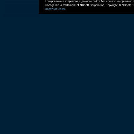
Копирование материалов с данного сайта без ссылок на оригинал 
Lineage II is a trademark of NCsoft Corporation. Copyright © NCsoft Co
Обратная связь