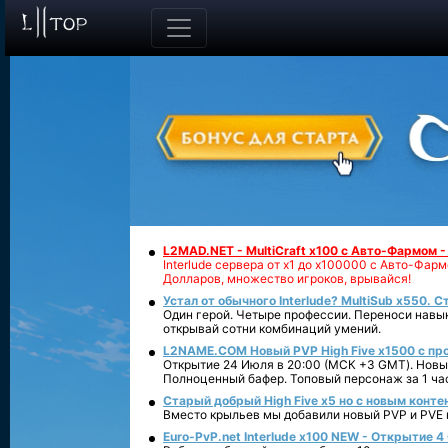
L2MAD.NET - MultiCraft x100 с Авто-Фармом 
Interlude сервера от х1 до х100000 с Авто-Фа
Долларов, множество игроков, врывайся!
Устал от обычного Interlude? MultiSub x550. С
Один герой. Четыре профессии. Переноси навык
открывай сотни комбинаций умений.
L2NAME.COM Новый PVP High Five x1500 с п
Открытие 24 Июля в 20:00 (МСК +3 GMT). Новый
Полноценный бафер. Топовый персонаж за 1 ча
Старый добрый High Five x5 но с новым конте
Вместо крыльев мы добавили новый PVP и PVE ко
Euro-PvP.net Interlude х100 NEW - Открытие 4