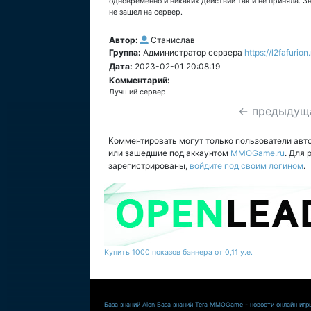
одновременно и никаких действий так и не приняла. З
не зашел на сервер.
Автор:
Станислав
Группа:
Администратор сервера
https://l2fafurion.
Дата:
2023-02-01 20:08:19
Комментарий:
Лучший сервер
← предыдущ
Комментировать могут только пользователи авт
или зашедшие под аккаунтом
MMOGame.ru
. Для
зарегистрированы,
войдите под своим логином
.
Купить 1000 показов баннера от 0,11 у.е.
База знаний Aion
База знаний Tera
MMOGame - новости онлайн игр