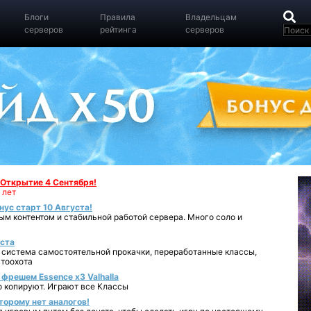
Блоги
Правила
Владельцам
серверов
рейтинга
серверов
- Открытие 4 Сентября!
 лет
нус старт 10 Августа!
ным контентом и стабильной работой сервера. Много соло и
уста
 система самостоятельной прокачки, переработанные классы,
втоохота
фрешем Essence x3 Valhalla
о копируют. Играют все Классы
торому нет аналогов!