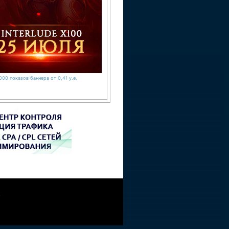
000 показов баннера от 0,41 у.е.
W