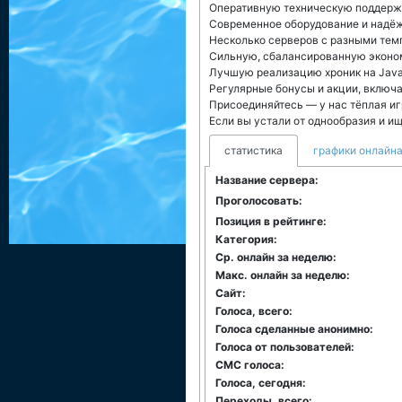
Оперативную техническую поддержк
Современное оборудование и надёж
Несколько серверов с разными тем
Сильную, сбалансированную эконом
Лучшую реализацию хроник на Java 
Регулярные бонусы и акции, включа
Присоединяйтесь — у нас тёплая и
Если вы устали от однообразия и и
статистика
графики онлайна
Название сервера:
Проголосовать:
Позиция в рейтинге:
Категория:
Ср. онлайн за неделю:
Макс. онлайн за неделю:
Сайт:
Голоса, всего:
Голоса сделанные анонимно:
Голоса от пользователей:
СМС голоса:
Голоса, сегодня:
Переходы, всего: