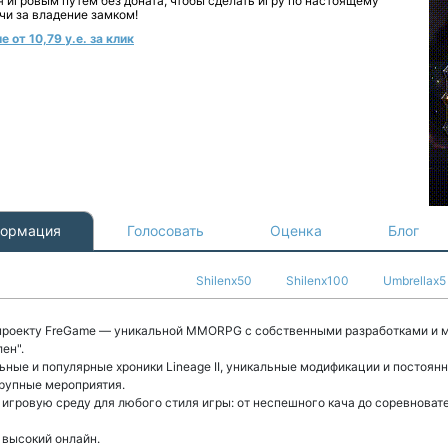
я игровым путем без доната, чтобы сделать игру по настоящему
чи за владение замком!
 от 10,79 у.е. за клик
ормация
Голосовать
Оценка
Блог
Shilenx50
Shilenx100
Umbrellax5
проекту FreGame — уникальной MMORPG с собственными разработками и 
ен".
ьные и популярные хроники Lineage II, уникальные модификации и постоян
рупные мероприятия.
игровую среду для любого стиля игры: от неспешного кача до соревноват
 высокий онлайн.