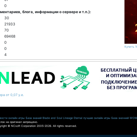
0
ентариев, блога, информации о сервере и т.п.):
30
21933
70
69468
0
Купить 1
0
4
ра от 0,07 у.е.
ости онлайн игры
База знаний Blade and Soul
Lineage Eternal
лучшие онлайн игры
База значний WO
лок на оригинал запрещено.
pyright © NCsoft Corporation 2005-2026. All rights reserved.