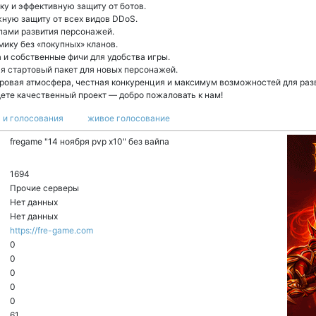
у и эффективную защиту от ботов.
ную защиту от всех видов DDoS.
пами развития персонажей.
ику без «покупных» кланов.
и собственные фичи для удобства игры.
я стартовый пакет для новых персонажей.
гровая атмосфера, честная конкуренция и максимум возможностей для раз
щете качественный проект — добро пожаловать к нам!
 и голосования
живое голосование
fregame "14 ноября pvp x10" без вайпа
1694
Прочие серверы
Нет данных
Нет данных
https://fre-game.com
0
0
0
0
0
61