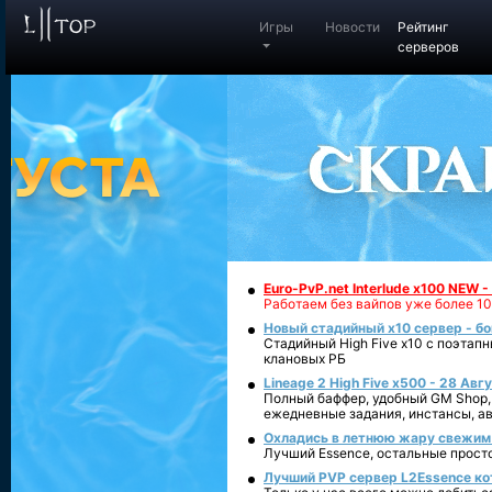
Игры
Новости
Рейтинг
серверов
Euro-PvP.net Interlude х100 NEW 
Работаем без вайпов уже более 10
Новый стадийный х10 сервер - бо
Стадийный High Five x10 с поэтап
клановых РБ
Lineage 2 High Five x500 - 28 Авг
Полный баффер, удобный GM Shop,
ежедневные задания, инстансы, а
Охладись в летнюю жару свежим 
Лучший Essence, остальные прост
Лучший PVP сервер L2Essence ко