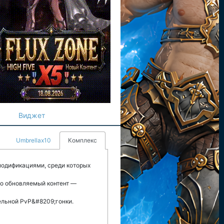
Виджет
Umbrellax10
Комплекс
модификациями, среди которых
но обновляемый контент —
ельной PvP&#8209;гонки.