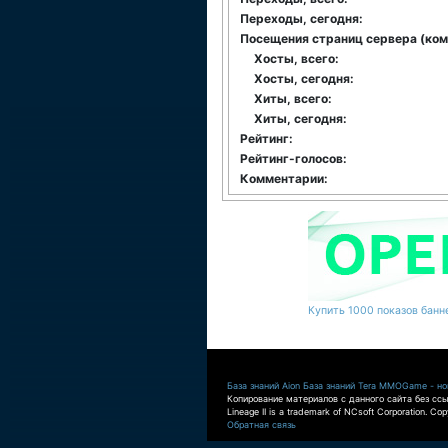
Переходы, сегодня:
Посещения страниц сервера (комм
Хосты, всего:
Хосты, сегодня:
Хиты, всего:
Хиты, сегодня:
Рейтинг:
Рейтинг-голосов:
Комментарии:
Купить 1000 показов банне
База знаний Aion
База знаний Tera
MMOGame - нов
Копирование материалов с данного сайта без ссы
Lineage II is a trademark of NCsoft Corporation. Co
Обратная связь