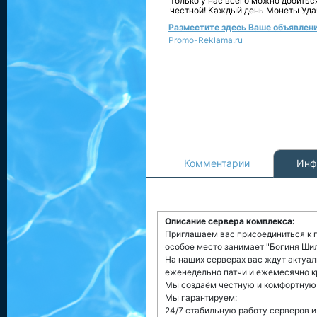
Только у нас всего можно добитьс
честной! Каждый день Монеты Уда
Разместите здесь Ваше объявление
Promo-Reklama.ru
Комментарии
Инф
Описание сервера комплекса:
Приглашаем вас присоединиться к 
особое место занимает "Богиня Шил
На наших серверах вас ждут актуал
еженедельно патчи и ежемесячно к
Мы создаём честную и комфортную 
Мы гарантируем:
24/7 стабильную работу серверов и