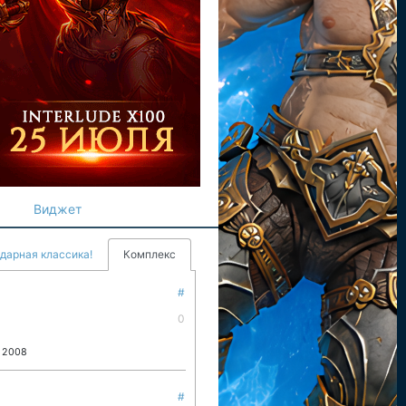
Виджет
ндарная классика!
Комплекс
#
0
з 2008
#