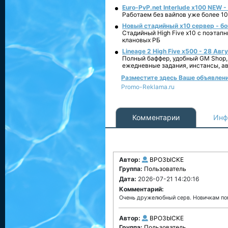
Euro-PvP.net Interlude х100 NEW 
Работаем без вайпов уже более 10
Новый стадийный х10 сервер - бо
Стадийный High Five x10 с поэтап
клановых РБ
Lineage 2 High Five x500 - 28 Авг
Полный баффер, удобный GM Shop,
ежедневные задания, инстансы, а
Разместите здесь Ваше объявление
Promo-Reklama.ru
Комментарии
Инф
Автор:
BPO3bICKE
Группа:
Пользователь
Дата:
2026-07-21 14:20:16
Комментарий:
Очень дружелюбный серв. Новичкам пом
Автор:
BPO3bICKE
Группа:
Пользователь