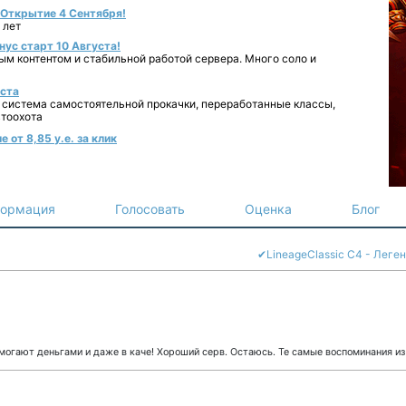
- Открытие 4 Сентября!
 лет
нус старт 10 Августа!
ным контентом и стабильной работой сервера. Много соло и
уста
 система самостоятельной прокачки, переработанные классы,
втоохота
 от 8,85 у.е. за клик
ормация
Голосовать
Оценка
Блог
✔LineageClassic C4 - Леге
огают деньгами и даже в каче! Хороший серв. Остаюсь. Те самые воспоминания и