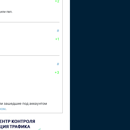
+2
или пвп.
#
+1
#
+3
ли зашедшие под аккаунтом
ном
.