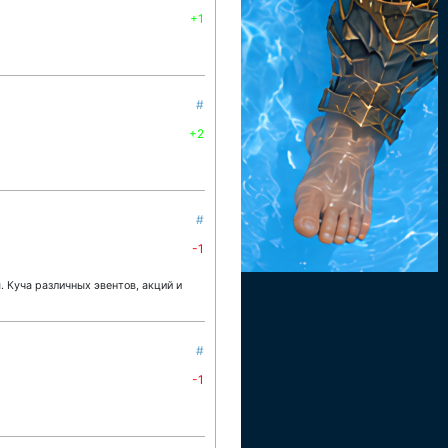
+1
#
+2
#
-1
 Куча различных эвентов, акций и
#
-1