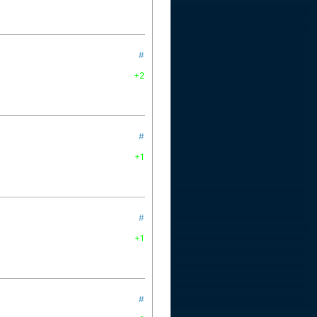
#
+2
#
+1
#
+1
#