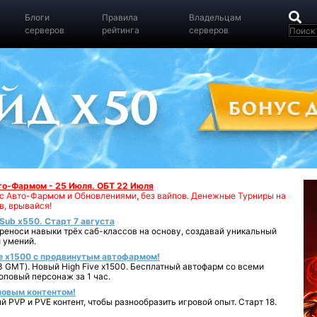
Блоги
Правила
Владельцам
серверов
рейтинга
серверов
вто-Фармом - 25 Июля. ОБТ 22 Июля
00 с Авто-Фармом и Обновлениями, без вайпов. Денежные Турниры на
в, врывайся!
iSub x550. Старт 7 августа
реноси навыки трёх саб-классов на основу, создавай уникальный
 умений.
e x1500 с продвинутым автофармом!
 GMT). Новый High Five x1500. Бесплатный автофарм со всеми
повый персонаж за 1 час.
 новым контентом!
 PVP и PVE контент, чтобы разнообразить игровой опыт. Старт 18.