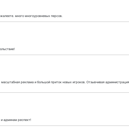
ожалеете. много многоуровневых персов.
ольствие!
 масштабная реклама и большой приток новых игроков. Отзывчивая администрация.
 и админам респект!