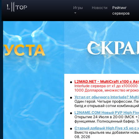
Игры
Новости
Рейтинг
серверов
L2MAD.NET - MultiCraft x100 с А
Interlude сервера от х1 до х1000
1000 Долларов, множество игроко
Устал от обычного Interlude? Mult
Один герой. Четыре профессии. Пе
билд и открывай сотни комбинаций
L2NAME.COM Новый PVP High Fiv
Открытие 24 Июля в 20:00 (МСК +3
функциями. Полноценный бафер. То
Старый добрый High Five x5 но с
Вместо крыльев мы добавили новый
08. 2026