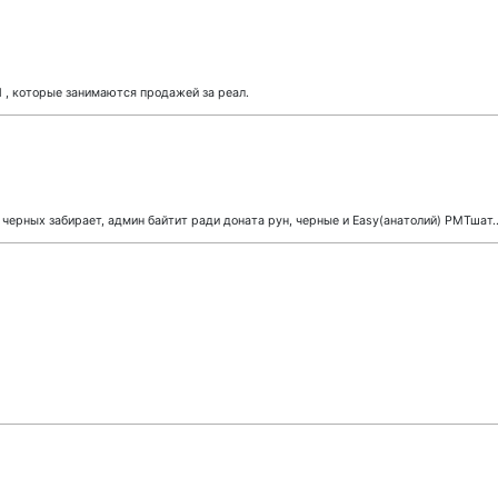
l , которые занимаются продажей за реал.
 черных забирает, админ байтит ради доната рун, черные и Easy(анатолий) РМТшат..