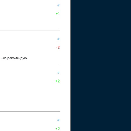
#
+1
#
-2
...не рекомендую.
#
+2
#
+2