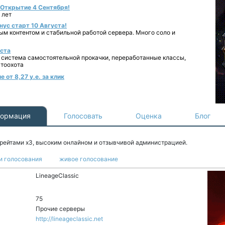
- Открытие 4 Сентября!
 лет
нус старт 10 Августа!
ным контентом и стабильной работой сервера. Много соло и
уста
 система самостоятельной прокачки, переработанные классы,
втоохота
 от 8,27 у.е. за клик
ормация
Голосовать
Оценка
Блог
 рейтами x3, высоким онлайном и отзывчивой администрацией.
и голосования
живое голосование
LineageClassic
75
Прочие серверы
http://lineageclassic.net