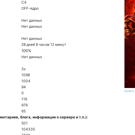
C4
ОFF-ядро
Нет данных
Нет данных
Нет данных
28 дней 8 часов 12 минут
100%
Нет данных
3x
1098
1004
94
Купить 
0
116
976
65
нтариев, блога, информации о сервере и т.п.):
501
104335