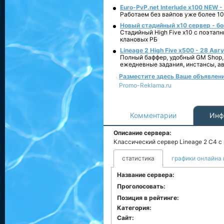
Euro-PvP.net Interlude х100 NEW 
Работаем без вайпов уже более 10
Новый стадийный х10 сервер - бо
Стадийный High Five x10 с поэтап
клановых РБ
Lineage 2 High Five x500 - 28 Авг
Полный баффер, удобный GM Shop,
ежедневные задания, инстансы, а
Разместите здесь Ваше объявление
Promo-Reklama.ru
Комментарии
Инф
Описание сервера:
Классический сервер Lineage 2 C4 с
статистика
графики онлайна 
Название сервера:
Проголосовать:
Позиция в рейтинге:
Категория:
Сайт: