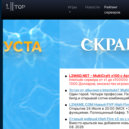
Игры
Новости
Рейтинг
серверов
L2MAD.NET - MultiCraft x100 с А
Interlude сервера от х1 до х1000
1000 Долларов, множество игроко
Устал от обычного Interlude? Mult
Один герой. Четыре профессии. Пе
билд и открывай сотни комбинаций
L2NAME.COM Новый PVP High Fiv
Открытие 24 Июля в 20:00 (МСК +3
функциями. Полноценный бафер. То
Старый добрый High Five x5 но с
Вместо крыльев мы добавили новый
08. 2026