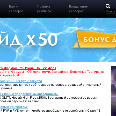
Блоги
Правила
Владельцам
серверов
рейтинга
серверов
вто-Фармом - 25 Июля. ОБТ 22 Июля
00 с Авто-Фармом и Обновлениями, без вайпов. Денежные Турниры на
в, врывайся!
iSub x550. Старт 7 августа
реноси навыки трёх саб-классов на основу, создавай уникальный
 умений.
e x1500 с продвинутым автофармом!
 GMT). Новый High Five x1500. Бесплатный автофарм со всеми
повый персонаж за 1 час.
 новым контентом!
 PVP и PVE контент, чтобы разнообразить игровой опыт. Старт 18.