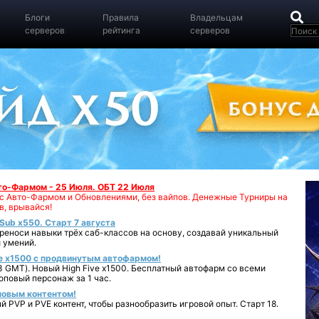
Блоги
Правила
Владельцам
серверов
рейтинга
серверов
вто-Фармом - 25 Июля. ОБТ 22 Июля
00 с Авто-Фармом и Обновлениями, без вайпов. Денежные Турниры на
в, врывайся!
iSub x550. Старт 7 августа
реноси навыки трёх саб-классов на основу, создавай уникальный
 умений.
e x1500 с продвинутым автофармом!
 GMT). Новый High Five x1500. Бесплатный автофарм со всеми
повый персонаж за 1 час.
 новым контентом!
 PVP и PVE контент, чтобы разнообразить игровой опыт. Старт 18.