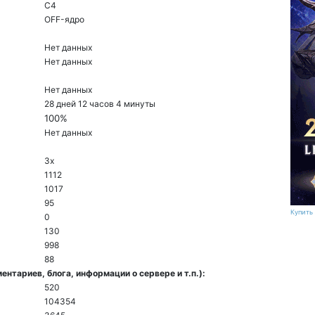
C4
ОFF-ядро
Нет данных
Нет данных
Нет данных
28 дней 12 часов 4 минуты
100%
Нет данных
3x
1112
1017
95
Купить 
0
130
998
88
нтариев, блога, информации о сервере и т.п.):
520
104354