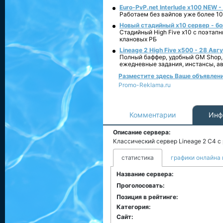
Euro-PvP.net Interlude х100 NEW 
Работаем без вайпов уже более 10
Новый стадийный х10 сервер - бо
Стадийный High Five x10 с поэтап
клановых РБ
Lineage 2 High Five x500 - 28 Авг
Полный баффер, удобный GM Shop,
ежедневные задания, инстансы, а
Разместите здесь Ваше объявление 
Promo-Reklama.ru
Комментарии
Инф
Описание сервера:
Классический сервер Lineage 2 C4 с
статистика
графики онлайна 
Название сервера:
Проголосовать:
Позиция в рейтинге:
Категория:
Сайт: