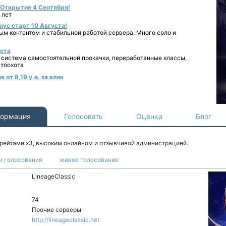
- Открытие 4 Сентября!
 лет
нус старт 10 Августа!
ным контентом и стабильной работой сервера. Много соло и
уста
 система самостоятельной прокачки, переработанные классы,
втоохота
от 8,19 у.е. за клик
ормация
Голосовать
Оценка
Блог
 рейтами x3, высоким онлайном и отзывчивой администрацией.
и голосования
живое голосование
LineageClassic
74
Прочие серверы
http://lineageclassic.net