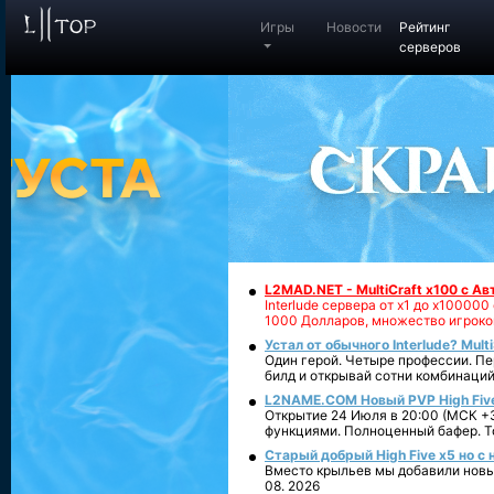
Игры
Новости
Рейтинг
серверов
L2MAD.NET - MultiCraft x100 с А
Interlude сервера от х1 до х1000
1000 Долларов, множество игроко
Устал от обычного Interlude? Mult
Один герой. Четыре профессии. Пе
билд и открывай сотни комбинаций
L2NAME.COM Новый PVP High Fiv
Открытие 24 Июля в 20:00 (МСК +3
функциями. Полноценный бафер. То
Старый добрый High Five x5 но с
Вместо крыльев мы добавили новый
08. 2026