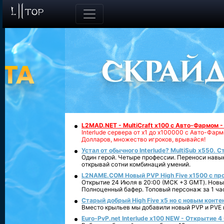
L2MAD.NET - MultiCraft x100 с Авто-Фармом 
Interlude сервера от х1 до х100000 с Авто-Фа
Долларов, множество игроков, врывайся!
Устал от обычного Interlude? MultiSub x550. С
Один герой. Четыре профессии. Переноси навык
открывай сотни комбинаций умений.
L2NAME.COM Новый PVP High Five x1500 с п
Открытие 24 Июля в 20:00 (МСК +3 GMT). Новый
Полноценный бафер. Топовый персонаж за 1 ча
Старый добрый High Five x5 но с новым конте
Вместо крыльев мы добавили новый PVP и PVE ко
Euro-PvP.net Interlude х100 NEW - Открытие 4