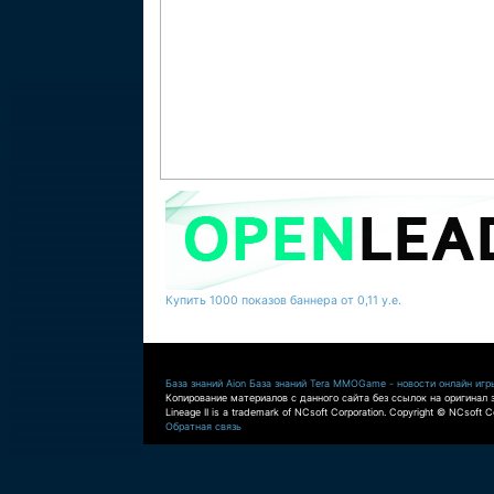
Купить 1000 показов баннера от 0,11 у.е.
База знаний Aion
База знаний Tera
MMOGame - новости онлайн игр
Копирование материалов с данного сайта без ссылок на оригинал 
Lineage II is a trademark of NCsoft Corporation. Copyright © NCsoft Co
Обратная связь