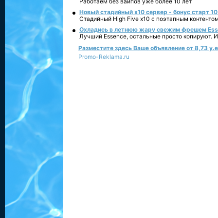
Работаем без вайпов уже более 10 лет
Новый стадийный х10 сервер - бонус старт 10
Стадийный High Five x10 с поэтапным контенто
Охладись в летнюю жару свежим фрешем Essen
Лучший Essence, остальные просто копируют. 
Разместите здесь Ваше объявление от 8,73 у.е.
Promo-Reklama.ru