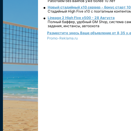
Работаем без вайпов уже более 10 лет
Новый стадийный х10 сервер - бонус старт 10
Стадийный High Five x10 с поэтапным контенто
Lineage 2 High Five x500 - 28 Августа
Полный баффер, удобный GM Shop, система сам
задания, инстансы, автоохота
Разместите здесь Ваше объявление от 8,35 у.е
Promo-Reklama.ru