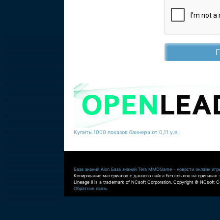
Купить 1000 показов баннера от 0,11 у.е.
База знаний Aion
База знаний Tera
MMOGame - новости онлайн игр
Копирование материалов с данного сайта без ссылок на оригинал 
Lineage II is a trademark of NCsoft Corporation. Copyright © NCsoft Co
Обратная связь