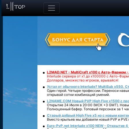
L2MAD.NET - MultiCraft x100 с Авто-Фармом 
Interlude сервера от х1 до х100000 с Авто-Фа
Долларов, множество игроков, врывайся!
Устал от обычного Interlude? MultiSub x550. С
Один герой. Четыре профессии. Переноси навык
открывай сотни комбинаций умений.
L2NAME.COM Новый PVP High Five x1500 с п
Открытие 24 Июля в 20:00 (МСК +3 GMT). Новый
Полноценный бафер. Топовый персонаж за 1 ча
Старый добрый High Five x5 но с новым конте
Вместо крыльев мы добавили новый PVP и PVE ко
Euro-PvP.net Interlude х100 NEW - Открытие 4