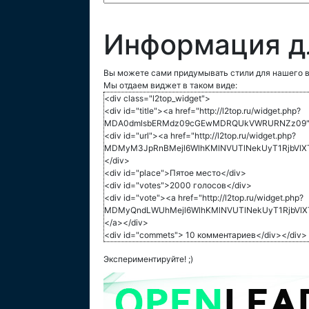
Информация д
Вы можете сами придумывать стили для нашего в
Мы отдаем виджет в таком виде:
<div class="l2top_widget">
<div id="title"><a href="http://l2top.ru/widget.php?
MDA0dmlsbERMdz09cGEwMDRQUkVWRURNZz09">L
<div id="url"><a href="http://l2top.ru/widget.php?
MDMyM3JpRnBMejl6WlhKMlNVUTlNekUyT1RjbVlXTj
</div>
<div id="place">Пятое место</div>
<div id="votes">2000 голосов</div>
<div id="vote"><a href="http://l2top.ru/widget.php?
MDMyQndLWUhMejl6WlhKMlNVUTlNekUyT1RjbVlX
</a></div>
<div id="commets"> 10 комментариев</div></div>
Экспериментируйте! ;)