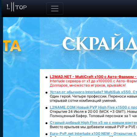
L2MAD.NET - MultiCraft x100 с Авто-Фармом 
Interlude сервера от х1 до х100000 с Авто-Фа
Долларов, множество игроков, врывайся!
Устал от обычного Interlude? MultiSub x550. С
Один герой. Четыре профессии. Переноси навык
открывай сотни комбинаций умений.
L2NAME.COM Новый PVP High Five x1500 с п
Открытие 24 Июля в 20:00 (МСК +3 GMT). Новый
Полноценный бафер. Топовый персонаж за 1 ча
Старый добрый High Five x5 но с новым конте
Вместо крыльев мы добавили новый PVP и PVE ко
Euro-PvP.net Interlude х100 NEW - Открытие 4