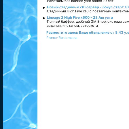
Работаем без вайпов уже более 10 лет
Новый стадийный х10 сервер - бонус старт 10
Стадийный High Five x10 с поэтапным контенто
Lineage 2 High Five x500 - 28 Августа
Полный баффер, удобный GM Shop, система сам
задания, инстансы, автоохота
Разместите здесь Ваше объявление от 8,43 у.е
Promo-Reklama.ru