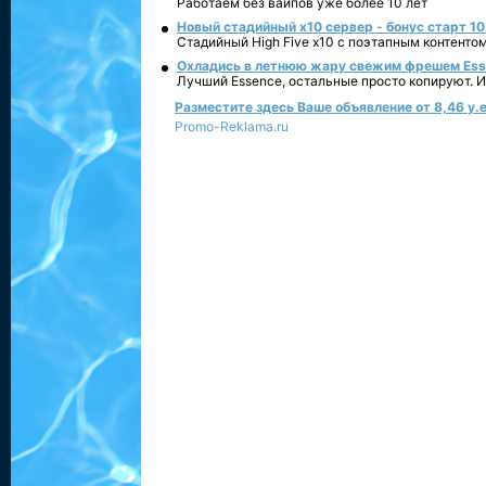
Работаем без вайпов уже более 10 лет
Новый стадийный х10 сервер - бонус старт 10
Стадийный High Five x10 с поэтапным контенто
Охладись в летнюю жару свежим фрешем Essen
Лучший Essence, остальные просто копируют. 
Разместите здесь Ваше объявление от 8,46 у.е
Promo-Reklama.ru