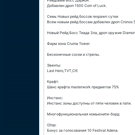
Рейдовый Босс Дарион:
Добавлен дроп 1500 Coin of Luck.
Семь Новых рейд боссов respawn сутки
Всем новым рейд боссам добавлен дроп Cronos Set,
Новый Рейд Босс Тиада Зла, дроп оружие Diamond
Фарм зона Cruma Tower.
Бесконечные соски и стрелы.
Эвенты:
Last Hero,TVT,Ctf.
Крафт:
Шанс крафта masterwork предметов 75%
Инстанс:
Инстанс зоны доступны от пяти человек в пати.
Многофункциональная комьюнити-борд:
l2top:
Бонус за голосования 10 Festival Adena.