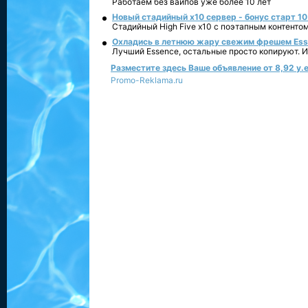
Работаем без вайпов уже более 10 лет
Новый стадийный х10 сервер - бонус старт 10
Стадийный High Five x10 с поэтапным контенто
Охладись в летнюю жару свежим фрешем Essen
Лучший Essence, остальные просто копируют. 
Разместите здесь Ваше объявление от 8,92 у.е
Promo-Reklama.ru