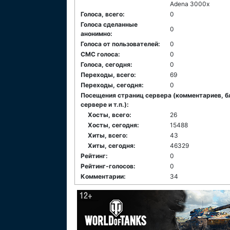
Adena 3000x
Голоса, всего:
0
Голоса сделанные
0
анонимно:
Голоса от пользователей:
0
СМС голоса:
0
Голоса, сегодня:
0
Переходы, всего:
69
Переходы, сегодня:
0
Посещения страниц сервера (комментариев, б
сервере и т.п.):
Хосты, всего:
26
Хосты, сегодня:
15488
Хиты, всего:
43
Хиты, сегодня:
46329
Рейтинг:
0
Рейтинг-голосов:
0
Комментарии:
34