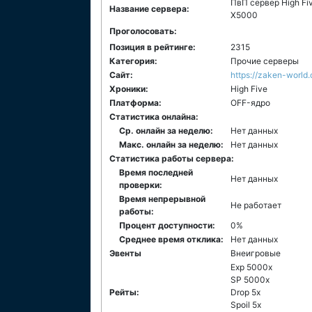
ПвП сервер High Fi
Название сервера:
X5000
Проголосовать:
Позиция в рейтинге:
2315
Категория:
Прочие серверы
Сайт:
https://zaken-world
Хроники:
High Five
Платформа:
ОFF-ядро
Статистика онлайна:
Ср. онлайн за неделю:
Нет данных
Макс. онлайн за неделю:
Нет данных
Статистика работы сервера:
Время последней
Нет данных
проверки:
Время непрерывной
Не работает
работы:
Процент доступности:
0%
Среднее время отклика:
Нет данных
Эвенты
Внеигровые
Exp 5000x
SP 5000x
Рейты:
Drop 5x
Spoil 5x