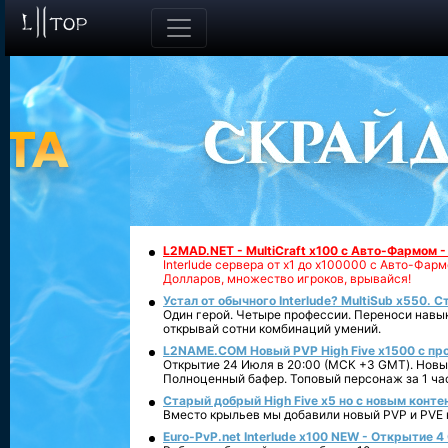
L2MAD.NET - MultiCraft x100 с Авто-Фармом 
Interlude сервера от х1 до х100000 с Авто-Фа
Долларов, множество игроков, врывайся!
Устал от обычного Interlude? MultiSub x550. С
Один герой. Четыре профессии. Переноси навык
открывай сотни комбинаций умений.
L2NAME.COM Новый PVP High Five x1500 с п
Открытие 24 Июля в 20:00 (МСК +3 GMT). Новый
Полноценный бафер. Топовый персонаж за 1 ча
Старый добрый High Five x5 но с новым конте
Вместо крыльев мы добавили новый PVP и PVE ко
Euro-PvP.net Interlude х100 NEW - Открытие 4