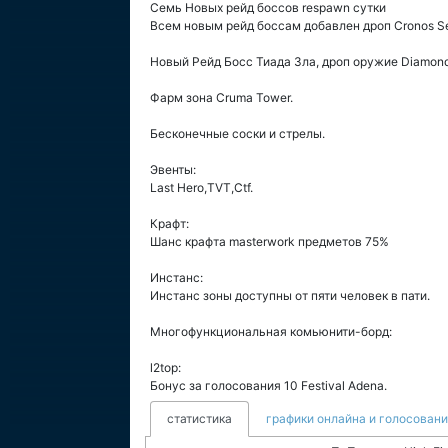
Семь Новых рейд боссов respawn сутки
Всем новым рейд боссам добавлен дроп Cronos Set, 
Новый Рейд Босс Тиада Зла, дроп оружие Diamond,
Фарм зона Cruma Tower.
Бесконечные соски и стрелы.
Эвенты:
Last Hero,TVT,Ctf.
Крафт:
Шанс крафта masterwork предметов 75%
Инстанс:
Инстанс зоны доступны от пяти человек в пати.
Многофункциональная комьюнити-борд:
l2top:
Бонус за голосования 10 Festival Adena.
статистика
графики онлайна и голосован