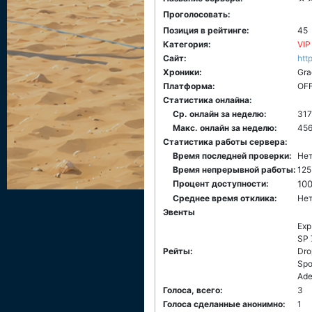
Проголосовать:
Позиция в рейтинге:
45
Категория:
VIP
Сайт:
htt
Хроники:
Gra
Платформа:
ОF
Статистика онлайна:
Ср. онлайн за неделю:
317
Макс. онлайн за неделю:
45
Статистика работы сервера:
Время последней проверки:
Нет
Время непрерывной работы:
125
Процент доступности:
10
Среднее время отклика:
Нет
Эвенты
Exp
SP 
Рейты:
Dro
Spo
Ade
Голоса, всего:
3
Голоса сделанные анонимно:
1