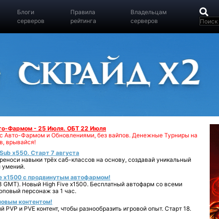
Блоги
Правила
Владельцам
серверов
рейтинга
серверов
вто-Фармом - 25 Июля. ОБТ 22 Июля
00 с Авто-Фармом и Обновлениями, без вайпов. Денежные Турниры на
в, врывайся!
iSub x550. Старт 7 августа
реноси навыки трёх саб-классов на основу, создавай уникальный
 умений.
e x1500 с продвинутым автофармом!
 GMT). Новый High Five x1500. Бесплатный автофарм со всеми
повый персонаж за 1 час.
 новым контентом!
 PVP и PVE контент, чтобы разнообразить игровой опыт. Старт 18.