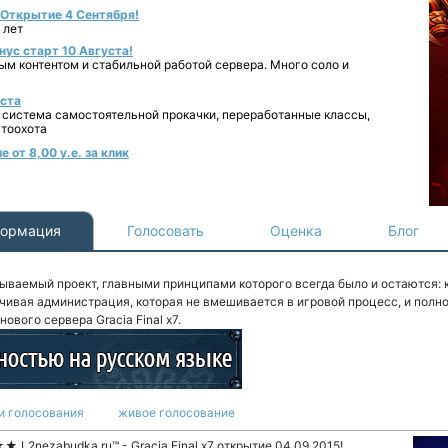
- Открытие 4 Сентября!
 лет
нус старт 10 Августа!
ным контентом и стабильной работой сервера. Много соло и
уста
 система самостоятельной прокачки, переработанные классы,
втоохота
 от 8,00 у.е. за клик
ормация
Голосовать
Оценка
Блог
ываемый проект, главными принципами которого всегда было и остаются:
чивая администрация, которая не вмешивается в игровой процесс, и полно
ового сервера Gracia Final x7.
и голосования
живое голосование
 L2nezabudka.ru™ - Gracia Final x7 открытие 04.09.2015!