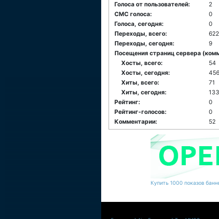
Голоса от пользователей:
2
СМС голоса:
0
Голоса, сегодня:
0
Переходы, всего:
622
Переходы, сегодня:
9
Посещения страниц сервера (комме
Хосты, всего:
54
Хосты, сегодня:
45
Хиты, всего:
71
Хиты, сегодня:
133
Рейтинг:
0
Рейтинг-голосов:
0
Комментарии:
52
Купить 1000 показов банне