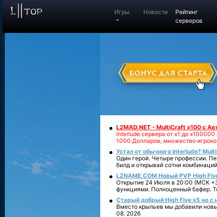
Игры
Новости
Рейтинг
серверов
L2MAD.NET - MultiCraft x100 с А
Interlude сервера от х1 до х1000
1000 Долларов, множество игроко
Устал от обычного Interlude? Mult
Один герой. Четыре профессии. Пе
билд и открывай сотни комбинаций
L2NAME.COM Новый PVP High Fiv
Открытие 24 Июля в 20:00 (МСК +3
функциями. Полноценный бафер. То
Старый добрый High Five x5 но с
Вместо крыльев мы добавили новый
08. 2026