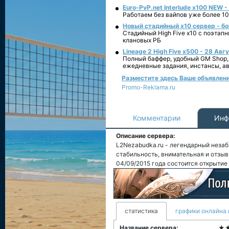
Euro-PvP.net Interlude х100 NEW 
Работаем без вайпов уже более 10
Новый стадийный х10 сервер - бо
Стадийный High Five x10 с поэтап
клановых РБ
Lineage 2 High Five x500 - 28 Авг
Полный баффер, удобный GM Shop,
ежедневные задания, инстансы, а
Разместите здесь Ваше объявление
Promo-Reklama.ru
Комментарии
Инф
Описание сервера:
L2Nezabudka.ru - легендарный незаб
стабильность, внимательная и отзыв
04/09/2015 года состоится открытие н
статистика
графики онлайна 
Название сервера:
★★★