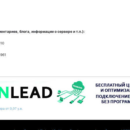
нтариев, блога, информации о сервере и т.п.):
610
961
ра от 0,07 у.е.