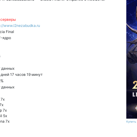
 серверы
p://www.l2nezabudka.ru
cia Final
F-ядро
6
 данных
 дней 17 часов 19 минут
0%
 данных
 7x
7x
p 7x
il 5x
na 7x
Купить 