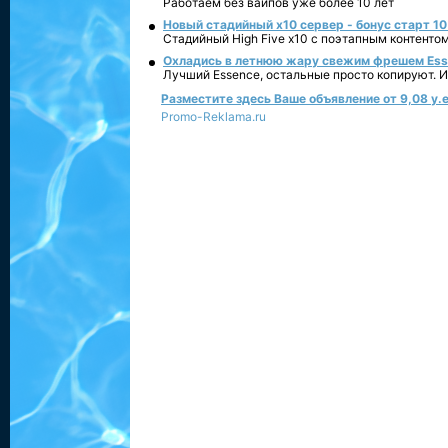
Работаем без вайпов уже более 10 лет
Новый стадийный х10 сервер - бонус старт 10
Стадийный High Five x10 с поэтапным контенто
Охладись в летнюю жару свежим фрешем Essen
Лучший Essence, остальные просто копируют. 
Разместите здесь Ваше объявление от 9,08 у.е
Promo-Reklama.ru