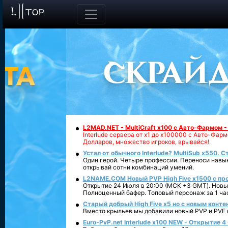
L2MAD.NET - MultiCraft x100 с Авто-Фармом 
Interlude сервера от х1 до х100000 с Авто-Фа
Долларов, множество игроков, врывайся!
Устал от обычного Interlude? MultiSub x550. С
Один герой. Четыре профессии. Переноси навык
открывай сотни комбинаций умений.
L2NAME.COM Новый PVP High Five x1500 с п
Открытие 24 Июля в 20:00 (МСК +3 GMT). Новый
Полноценный бафер. Топовый персонаж за 1 ча
Старый добрый High Five x5 но с новым конте
Вместо крыльев мы добавили новый PVP и PVE ко
Euro-PvP.net Interlude х100 NEW - Открытие 4