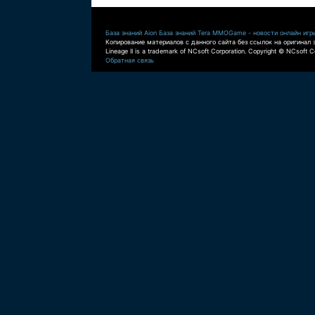
База знаний Aion
База знаний Tera
MMOGame - новости онлайн игр
Копирование материалов с данного сайта без ссылок на оригинал 
Lineage II is a trademark of NCsoft Corporation. Copyright © NCsoft Co
Обратная связь