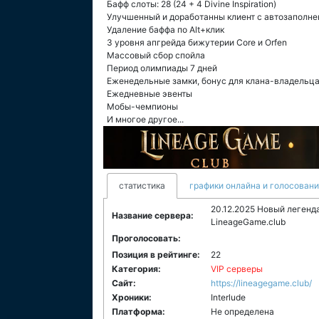
Бафф слоты: 28 (24 + 4 Divine Inspiration)
Улучшенный и доработанны клиент с автозаполн
Удаление баффа по Alt+клик
3 уровня апгрейда бижутерии Core и Orfen
Массовый сбор спойла
Период олимпиады 7 дней
Еженедельные замки, бонус для клана-владельца
Ежедневные эвенты
Мобы-чемпионы
И многое другое...
статистика
графики онлайна и голосован
20.12.2025 Новый легенда
Название сервера:
LineageGame.club
Проголосовать:
Позиция в рейтинге:
22
Категория:
VIP серверы
Сайт:
https://lineagegame.club/
Хроники:
Interlude
Платформа:
Не определена