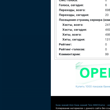
СМС голоса:
0
Голоса, сегодня:
6
Переходы, всего:
69
Переходы, сегодня:
20
Посещения страниц сервера (комм
Хосты, всего:
24
Хосты, сегодня:
46
Хиты, всего:
48
Хиты, сегодня:
13
Рейтинг:
0
Рейтинг-голосов:
0
Комментарии:
99
Купить 1000 показов банне
База знаний Aion
База знаний Tera
MMOGame - нов
Копирование материалов с данного сайта без ссы