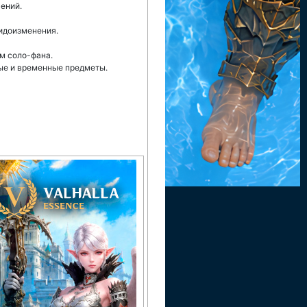
чений.
идоизменения.
ям соло-фана.
ные и временные предметы.