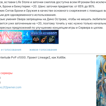
в, вставки Life Stone и заточки скиллов доступна всем Игрокам без исклю
, Брони и Бижутерии: +20. Шанс заточки предметов: от 65% до 90%.
ких Сетов Брони и Оружия в качестве основного снаряжения с помощью в
ным для одновременного использования.
оторые умения Овера запрещены на Дино Острове, чтобы не мешать любител
дается уже заточенным на +20, поэтому точить у нас нужно только началь
тересных предложений по улучшению концепции игры и Сервера в целом.
 и голосования
живое голосование
Interlude PvP x1000. Проект Lineage2, как Хобби.
 серверы
8
8
ps://l2pwner.com