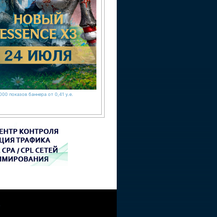
000 показов баннера от 0,41 у.е.
W