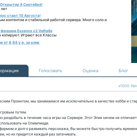
- Открытие 4 Сентября!
 лет
нус старт 10 Августа!
ным контентом и стабильной работой сервера. Много соло и
фрешем Essence x3 Valhalla
о копируют. Играют все Классы
 от 8,84 у.е. за клик
ормация
Голосовать
Оценка
Блог
x1000-Ne
ским Проектом, мы занимаемся им исключительно в качестве хобби и стар
игровым путем.
раздобыть в течение часа игры на Сервере. Этот Эпик ничем не отличаетс
использовать на Олимпиаде.
 фармом и долго развивать персонажа, Вы можете быстро получить време
м, но их придется каждый раз затачивать.