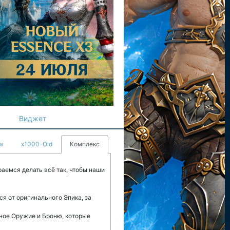
Виджет
w
x1000-Old
Комплекс
аемся делать всё так, чтобы наши
я от оригинального Эпика, за
нное Оружие и Броню, которые