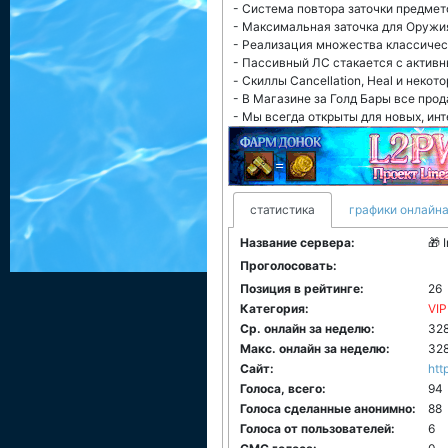
- Система повтора заточки предмето
- Максимальная заточка для Оружия
- Реализация множества классичес
- Пассивный ЛС стакается с актив
- Cкиллы Cancellation, Heal и нек
- В Магазине за Голд Бары все про
- Мы всегда открыты для новых, ин
статистика
графики онлайна
Название сервера:
🎁 
Проголосовать:
Позиция в рейтинге:
26
Категория:
VIP
Ср. онлайн за неделю:
32
Макс. онлайн за неделю:
32
Сайт:
htt
Голоса, всего:
94
Голоса сделанные анонимно:
88
Голоса от пользователей:
6