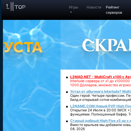
Игры
Новости
Рейтинг
серверов
L2MAD.NET - MultiCraft x100 с А
Interlude сервера от х1 до х1000
1000 Долларов, множество игроко
Устал от обычного Interlude? Mult
Один герой. Четыре профессии. Пе
билд и открывай сотни комбинаций
L2NAME.COM Новый PVP High Fiv
Открытие 24 Июля в 20:00 (МСК +3
функциями. Полноценный бафер. То
Старый добрый High Five x5 но с
Вместо крыльев мы добавили новый
08. 2026