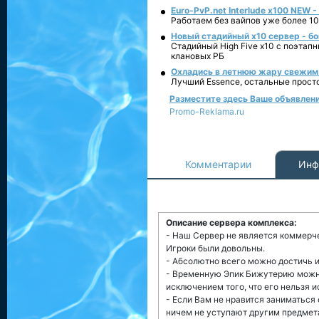
Euro-PvP.net Interlude х100 NEW 
Работаем без вайпов уже более 10
Новый стадийный х10 сервер - бо
Стадийный High Five x10 с поэтап
клановых РБ
Охладись в летнюю жару свежим 
Лучший Essence, остальные прост
Разместите здесь Ваше объявление
Promo-Reklama.ru
Комментарии
Инф
Описание сервера комплекса:
- Наш Сервер не является коммерче
Игроки были довольны.
- Абсолютно всего можно достичь 
- Временную Эпик Бижутерию можно 
исключением того, что его нельзя 
- Если Вам не нравится заниматься
ничем не уступают другим предмета