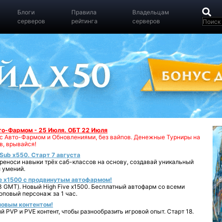
Блоги
Правила
Владельцам
серверов
рейтинга
серверов
вто-Фармом - 25 Июля. ОБТ 22 Июля
00 с Авто-Фармом и Обновлениями, без вайпов. Денежные Турниры на
в, врывайся!
iSub x550. Старт 7 августа
реноси навыки трёх саб-классов на основу, создавай уникальный
 умений.
e x1500 с продвинутым автофармом!
 GMT). Новый High Five x1500. Бесплатный автофарм со всеми
повый персонаж за 1 час.
 новым контентом!
 PVP и PVE контент, чтобы разнообразить игровой опыт. Старт 18.