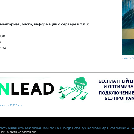
8
ентариев, блога, информации о сервере и т.п.):
1
938
6
1134
Купить 1
ра от 0,07 у.е.
ости онлайн игры
База знаний Blade and Soul
Lineage Eternal
лучшие онлайн игры
База значний WO
лок на оригинал запрещено.