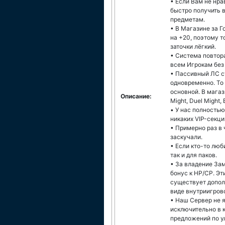
• Если Вам не нр
быстро получить 
предметам.
• В Магазине за 
на +20, поэтому 
заточки лёгкий.
• Система повтора
всем Игрокам без
• Пассивный ЛС с
одновременно. То
основной. В магаз
Описание:
Might, Duel Might, 
• У нас полность
никаких VIP-секци
• Примерно раз в 
заскучали.
• Если кто-то люб
так и для паков.
• За владение За
бонус к HP/CP. Эт
существует допол
виде внутриигров
• Наш Сервер не 
исключительно в к
предложений по у