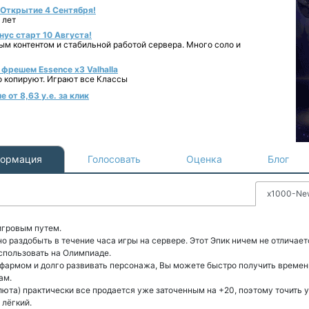
- Открытие 4 Сентября!
 лет
нус старт 10 Августа!
ным контентом и стабильной работой сервера. Много соло и
фрешем Essence x3 Valhalla
о копируют. Играют все Классы
 от 8,63 у.е. за клик
ормация
Голосовать
Оценка
Блог
x1000-Ne
игровым путем.
раздобыть в течение часа игры на сервере. Этот Эпик ничем не отличаетс
использовать на Олимпиаде.
 фармом и долго развивать персонажа, Вы можете быстро получить време
ам.
люта) практически все продается уже заточенным на +20, поэтому точить 
 лёгкий.