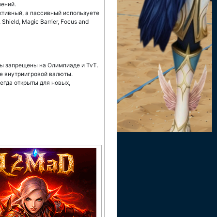
чений.
ктивный, а пассивный используете
Shield, Magic Barrier, Focus and
сы запрещены на Олимпиаде и TvT.
де внутриигровой валюты.
егда открыты для новых,