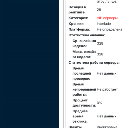
игру лучше.
Позиция в
26
рейтинге:
Категория:
VIP серверы
Хроники:
Interlude
Платформа:
Не определена
Статистика онлайна:
Ср. онлайн за
328
неделю:
Макс. онлайн
328
за неделю:
Статистика работы сервера:
Время
последней
Нет данных
проверки:
Время
непрерывной
Не работает
работы:
Процент
0%
доступности:
Среднее
время
Нет данных
отклика:
Эвенты
Внеигровые