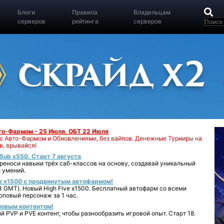
Блоги
Правила
Владельцам
серверов
рейтинга
серверов
вто-Фармом - 25 Июля. ОБТ 22 Июля
00 с Авто-Фармом и Обновлениями, без вайпов. Денежные Турниры на
в, врывайся!
iSub x550. Старт 7 августа
реноси навыки трёх саб-классов на основу, создавай уникальный
 умений.
e x1500 с продвинутым автофармом!
 GMT). Новый High Five x1500. Бесплатный автофарм со всеми
повый персонаж за 1 час.
 новым контентом!
 PVP и PVE контент, чтобы разнообразить игровой опыт. Старт 18.