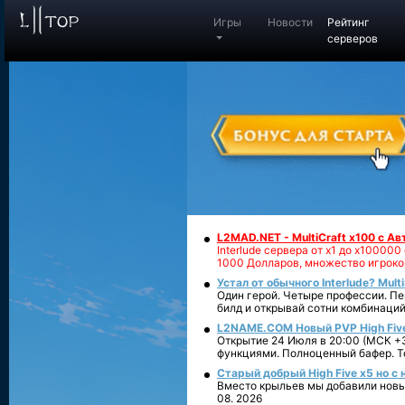
Игры
Новости
Рейтинг
серверов
L2MAD.NET - MultiCraft x100 с А
Interlude сервера от х1 до х1000
1000 Долларов, множество игроко
Устал от обычного Interlude? Mult
Один герой. Четыре профессии. Пе
билд и открывай сотни комбинаций
L2NAME.COM Новый PVP High Fiv
Открытие 24 Июля в 20:00 (МСК +3
функциями. Полноценный бафер. То
Старый добрый High Five x5 но с
Вместо крыльев мы добавили новый
08. 2026