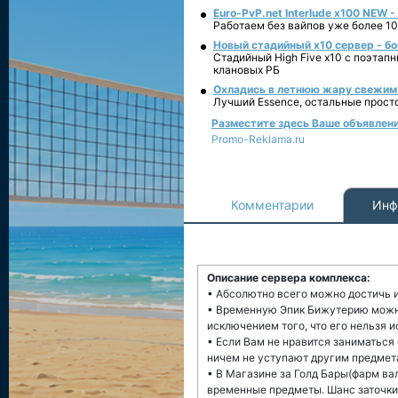
Euro-PvP.net Interlude х100 NEW 
Работаем без вайпов уже более 10
Новый стадийный х10 сервер - бо
Стадийный High Five x10 с поэтап
клановых РБ
Охладись в летнюю жару свежим 
Лучший Essence, остальные прост
Разместите здесь Ваше объявление
Promo-Reklama.ru
Комментарии
Инф
Описание сервера комплекса:
• Абсолютно всего можно достичь 
• Временную Эпик Бижутерию можно 
исключением того, что его нельзя 
• Если Вам не нравится заниматься
ничем не уступают другим предмет
• В Магазине за Голд Бары(фарм ва
временные предметы. Шанс заточки