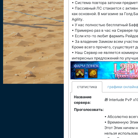
• Система повтора заточки предмето
• Пассивный ЛС стакается с активн
как основной. В магазине за Голд Бар
Agility.
• У нас полностью бесплатный Бафф
• Примерно раз в час на Сервере п
• Если кто-то любит фармить Рейдовы
• За владение Замком всем участни
Кроме всего прочего, существует д
• Наш Сервер не является коммерч
интересных предложений по улучше
статистика
графики онлайна
Название
🎁 Interlude PvP x
сервера:
Проголосовать:
• Абсолютно всег
• Временную Эпик
Этот Эпик ничем н
нельзя использов