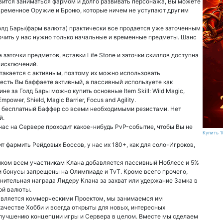
авится заниматься фармом и долго развивать персонажа, Вы можете
временное Оружие и Броню, которые ничем не уступают другим
Голд Бары(фарм валюта) практически все продается уже заточенным
точить у нас нужно только начальные и временные предметы. Шанс
 заточки предметов, вставки Life Stone и заточки скиллов доступна
 исключений.
такается с активным, поэтому их можно использовать
 есть Вы баффаете активный, а пассивный используете как
ине за Голд Бары можно купить основные Item Skill: Wild Magic,
Empower, Shield, Magic Barrier, Focus and Agility.
ю бесплатный Баффер со всеми необходимыми резистами. Нет
й.
час на Сервере проходит какое-нибудь PvP-событие, чтобы Вы не
Купить 1
ит фармить Рейдовых Боссов, у нас их 180+, как для соло-Игроков,
мком всем участникам Клана добавляется пассивный Ноблесс и 5%
и бонусы запрещены на Олимпиаде и TvT. Кроме всего прочего,
нительная награда Лидеру Клана за захват или удержание Замка в
ой валюты.
является коммерческими Проектом, мы занимаемся им
ачестве Хобби и всегда открыты для новых, интересных
лучшению концепции игры и Сервера в целом. Вместе мы сделаем