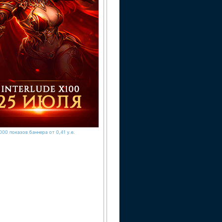
000 показов баннера от 0,41 у.е.