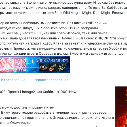
в, вставки Life Stone и заточки скиллов доступна всем Игрокам без исклю
ым, поэтому их можно использовать одновременно. То есть Вы баффаете а
ы можно купить основные Item Skill: Wild Magic, Might, Duel Might, Empower, 
ер со всеми необходимыми резистами. Нет никаких VIP-секций.
роходит какое-нибудь PvP-событие, чтобы Вы не заскучали.
х Боссов, у нас их 180+, как для соло-Игроков, так и для паков.
кам Клана добавляется пассивный Ноблесс и 5% бонус к HP/CP. Эти бону
ополнительная награда Лидеру Клана за захват или удержание Замка в ви
ескими Проектом, мы занимаемся им исключительно в качестве Хобби и вс
нию концепции игры и Сервера в целом. Вместе мы сделаем игру лучше.
 и голосования
живое голосование
1000. Проект Lineage2, как Хобби. - x1000-New
о можно достичь игровым путем.
 Бижутерию можно раздобыть в течение часа игры на сервере.
е отличается от оригинального Эпика, за исключением того, что его
ать на Олимпиаде.