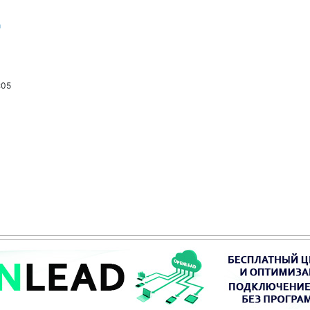
m
:05