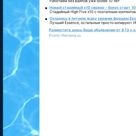
Работаем без вайпов уже более 10 лет
Новый стадийный х10 сервер - бонус старт 10
Стадийный High Five x10 с поэтапным контенто
Охладись в летнюю жару свежим фрешем Essen
Лучший Essence, остальные просто копируют. 
Разместите здесь Ваше объявление от 8,13 у.е.
Promo-Reklama.ru