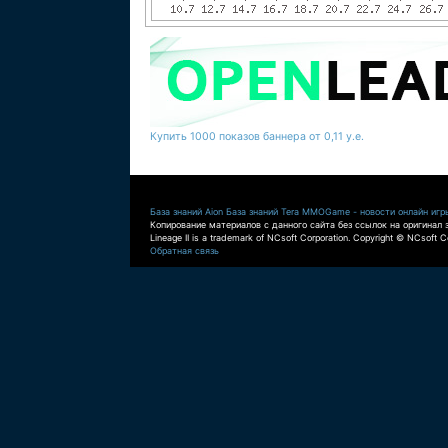
Купить 1000 показов баннера от 0,11 у.е.
База знаний Aion
База знаний Tera
MMOGame - новости онлайн игр
Копирование материалов с данного сайта без ссылок на оригинал 
Lineage II is a trademark of NCsoft Corporation. Copyright © NCsoft Co
Обратная связь