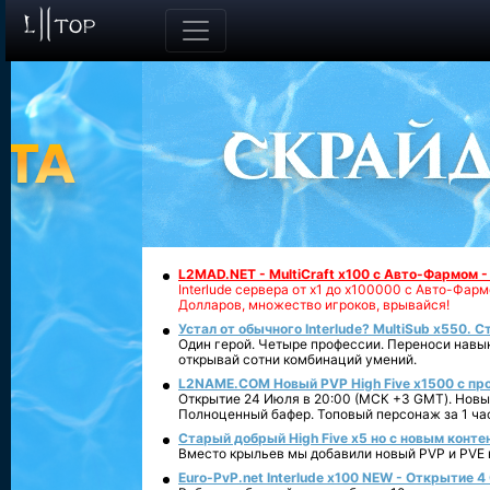
L2MAD.NET - MultiCraft x100 с Авто-Фармом 
Interlude сервера от х1 до х100000 с Авто-Фа
Долларов, множество игроков, врывайся!
Устал от обычного Interlude? MultiSub x550. С
Один герой. Четыре профессии. Переноси навык
открывай сотни комбинаций умений.
L2NAME.COM Новый PVP High Five x1500 с п
Открытие 24 Июля в 20:00 (МСК +3 GMT). Новый
Полноценный бафер. Топовый персонаж за 1 ча
Старый добрый High Five x5 но с новым конте
Вместо крыльев мы добавили новый PVP и PVE ко
Euro-PvP.net Interlude х100 NEW - Открытие 4