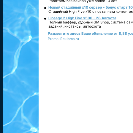
Работаем без вайпов уже более 10 лет
Новый стадийный х10 сервер - бонус старт 10
Стадийный High Five x10 с поэтапным контенто
Lineage 2 High Five x500 - 28 Августа
Полный баффер, удобный GM Shop, система сам
задания, инстансы, автоохота
Разместите здесь Ваше объявление от 8,88 у.е
Promo-Reklama.ru