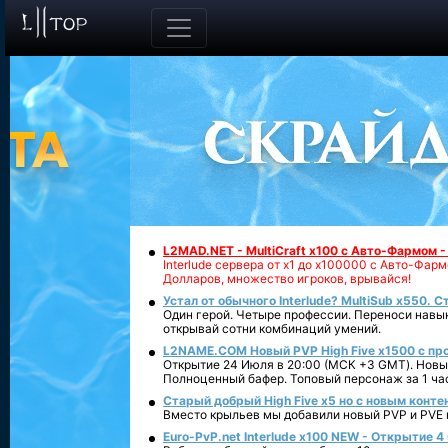
L2MAD.NET - MultiCraft x100 с Авто-Фармом 
Interlude сервера от х1 до х100000 с Авто-Фа
Долларов, множество игроков, врывайся!
Устал от обычного Interlude? MultiSub x550. С
Один герой. Четыре профессии. Переноси навык
открывай сотни комбинаций умений.
L2NAME.COM Новый PVP High Five x1500 с п
Открытие 24 Июля в 20:00 (МСК +3 GMT). Новый
Полноценный бафер. Топовый персонаж за 1 ча
Старый добрый High Five x5 но с новым конте
Вместо крыльев мы добавили новый PVP и PVE ко
Euro-PvP.net Interlude х100 NEW - Открытие 4