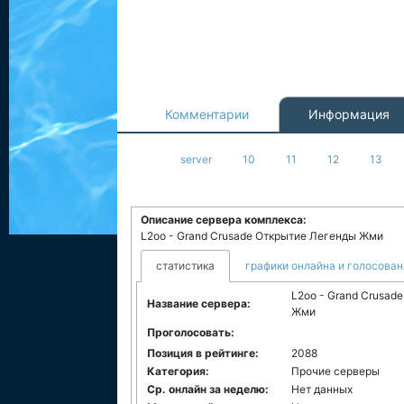
Комментарии
Информация
server
10
11
12
13
Описание сервера комплекса:
L2oo - Grand Crusade Открытие Легенды Жми
статистика
графики онлайна и голосован
L2oo - Grand Crusad
Название сервера:
Жми
Проголосовать:
Позиция в рейтинге:
2088
Категория:
Прочие серверы
Ср. онлайн за неделю:
Нет данных