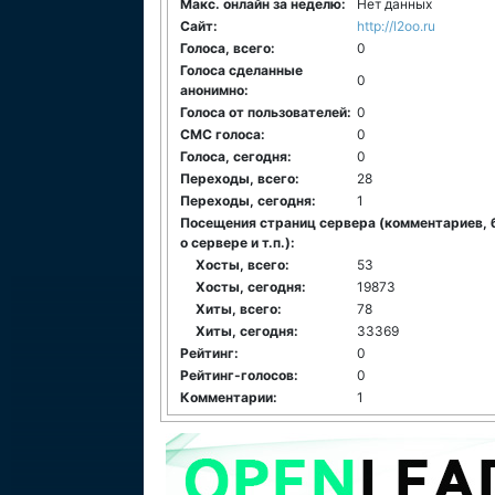
Макс. онлайн за неделю:
Нет данных
Сайт:
http://l2oo.ru
Голоса, всего:
0
Голоса сделанные
0
анонимно:
Голоса от пользователей:
0
СМС голоса:
0
Голоса, сегодня:
0
Переходы, всего:
28
Переходы, сегодня:
1
Посещения страниц сервера (комментариев, 
о сервере и т.п.):
Хосты, всего:
53
Хосты, сегодня:
19873
Хиты, всего:
78
Хиты, сегодня:
33369
Рейтинг:
0
Рейтинг-голосов:
0
Комментарии:
1