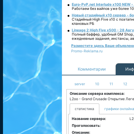
Euro-PvP.net Interlude х100 NEW 
Работаем без вайпов уже более 10
Новый стадийный х10 сервер - бо
Стадийный High Five x10 с поэтап
клановых РБ
Lineage 2 High Five x500 - 28 Авг
Полный баффер, удобный GM Shop,
ежедневные задания, инстансы, а
Разместите здесь Ваше объявление
Promo-Reklama.ru
Комментарии
Инф
server
10
11
12
Описание сервера комплекса:
L2oo - Grand Crusade Открытие Ле
статистика
графики онлайна
Название сервера:
L2
Проголосовать:
Описание: