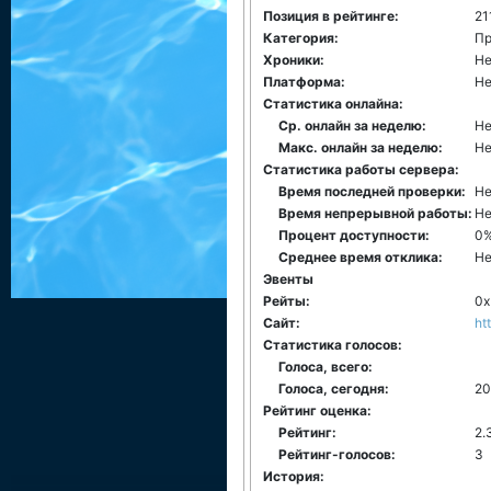
Позиция в рейтинге:
21
Категория:
Пр
Хроники:
He
Платформа:
Не
Статистика онлайна:
Ср. онлайн за неделю:
Не
Макс. онлайн за неделю:
Не
Статистика работы сервера:
Время последней проверки:
Не
Время непрерывной работы:
Не
Процент доступности:
0
Среднее время отклика:
Не
Эвенты
Рейты:
0x
Сайт:
ht
Статистика голосов:
Голоса, всего:
Голоса, сегодня:
20
Рейтинг оценка:
Рейтинг:
2.
Рейтинг-голосов:
3
История: