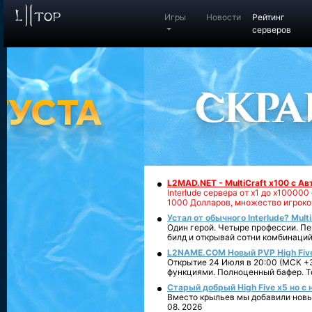
Игры
Новости
Рейтинг
серверов
L2MAD.NET - MultiCraft x100 с А
Interlude сервера от х1 до х1000
1000 Долларов, множество игроко
Устал от обычного Interlude? Mult
Один герой. Четыре профессии. Пе
билд и открывай сотни комбинаций
L2NAME.COM Новый PVP High Fiv
Открытие 24 Июля в 20:00 (МСК +3
функциями. Полноценный бафер. То
Старый добрый High Five x5 но с
Вместо крыльев мы добавили новый
08. 2026