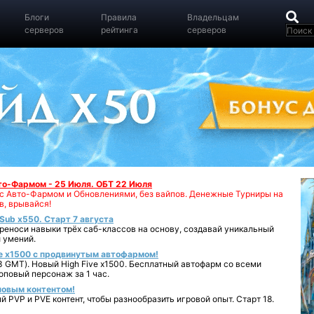
Блоги
Правила
Владельцам
серверов
рейтинга
серверов
вто-Фармом - 25 Июля. ОБТ 22 Июля
00 с Авто-Фармом и Обновлениями, без вайпов. Денежные Турниры на
в, врывайся!
iSub x550. Старт 7 августа
реноси навыки трёх саб-классов на основу, создавай уникальный
 умений.
e x1500 с продвинутым автофармом!
 GMT). Новый High Five x1500. Бесплатный автофарм со всеми
повый персонаж за 1 час.
 новым контентом!
 PVP и PVE контент, чтобы разнообразить игровой опыт. Старт 18.