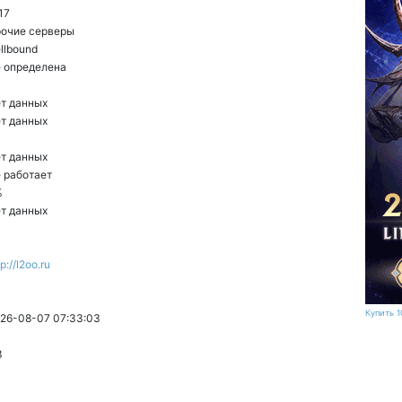
17
очие серверы
llbound
 определена
т данных
т данных
т данных
 работает
%
т данных
tp://l2oo.ru
Купить 1
26-08-07 07:33:03
3