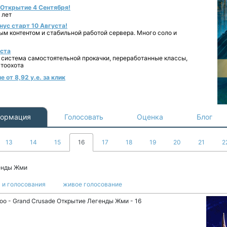
- Открытие 4 Сентября!
 лет
нус старт 10 Августа!
ным контентом и стабильной работой сервера. Много соло и
уста
 система самостоятельной прокачки, переработанные классы,
втоохота
 от 8,92 у.е. за клик
ормация
Голосовать
Оценка
Блог
13
14
15
16
17
18
19
20
21
2
генды Жми
 и голосования
живое голосование
oo - Grand Crusade Открытие Легенды Жми - 16