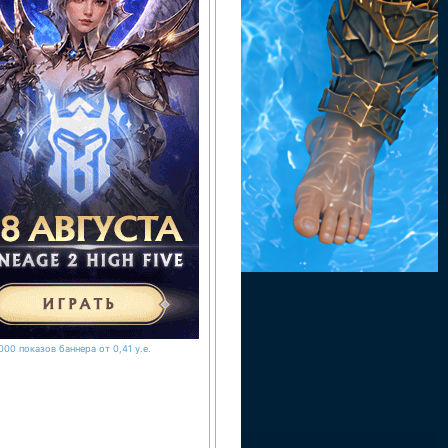
000 показов баннера от 0,41 у.е.