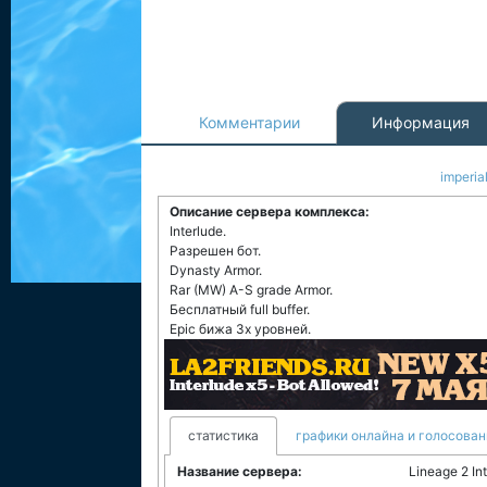
Комментарии
Информация
imperia
Описание сервера комплекса:
Interlude.
Разрешен бот.
Dynasty Armor.
Rar (MW) A-S grade Armor.
Бесплатный full buffer.
Epic бижа 3х уровней.
статистика
графики онлайна и голосован
Название сервера:
Lineage 2 In