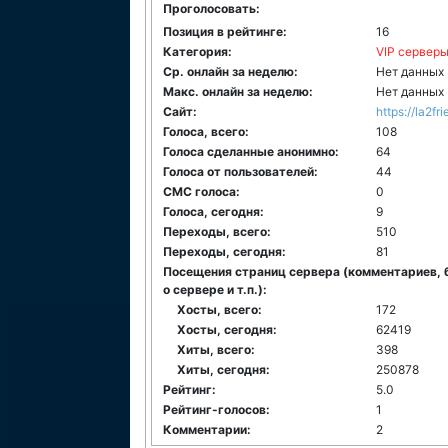
Проголосовать:
Позиция в рейтинге:
16
Категория:
VIP сервер
Ср. онлайн за неделю:
Нет данных
Макс. онлайн за неделю:
Нет данных
Сайт:
https://la2fri
Голоса, всего:
108
Голоса сделанные анонимно:
64
Голоса от пользователей:
44
СМС голоса:
0
Голоса, сегодня:
9
Переходы, всего:
510
Переходы, сегодня:
81
Посещения страниц сервера (комментариев, 
о сервере и т.п.):
Хосты, всего:
172
Хосты, сегодня:
62419
Хиты, всего:
398
Хиты, сегодня:
250878
Рейтинг:
5.0
Рейтинг-голосов:
1
Комментарии:
2