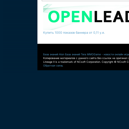
Купить 1000 показов баннера от 0,11 у.е.
База знаний Aion
База знаний Tera
MMOGame - новости онлайн игр
Копирование материалов с данного сайта без ссылок на оригинал 
Lineage II is a trademark of NCsoft Corporation. Copyright © NCsoft Co
Обратная связь