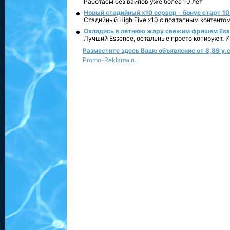
Работаем без вайпов уже более 10 лет
Новый стадийный х10 сервер - бонус старт 10
Стадийный High Five x10 с поэтапным контенто
Охладись в летнюю жару свежим фрешем Essen
Лучший Essence, остальные просто копируют. 
Разместите здесь Ваше объявление от 8,89 у.е
Promo-Reklama.ru