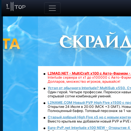
L2MAD.NET - MultiCraft x100 с Авто-Фармом 
Interlude сервера от х1 до х100000 с Авто-Фа
Долларов, множество игроков, врывайся!
Устал от обычного Interlude? MultiSub x550. С
Один герой. Четыре профессии. Переноси навык
открывай сотни комбинаций умений.
L2NAME.COM Новый PVP High Five x1500 с п
Открытие 24 Июля в 20:00 (МСК +3 GMT). Новый
Полноценный бафер. Топовый персонаж за 1 ча
Старый добрый High Five x5 но с новым конте
Вместо крыльев мы добавили новый PVP и PVE ко
Euro-PvP.net Interlude х100 NEW - Открытие 4