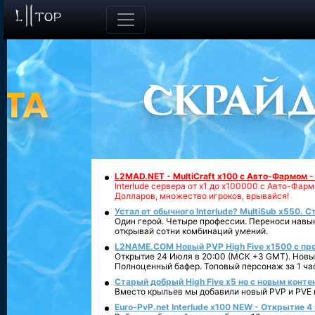
L2MAD.NET - MultiCraft x100 с Авто-Фармом 
Interlude сервера от х1 до х100000 с Авто-Фа
Долларов, множество игроков, врывайся!
Устал от обычного Interlude? MultiSub x550. С
Один герой. Четыре профессии. Переноси навык
открывай сотни комбинаций умений.
L2NAME.COM Новый PVP High Five x1500 с п
Открытие 24 Июля в 20:00 (МСК +3 GMT). Новый
Полноценный бафер. Топовый персонаж за 1 ча
Старый добрый High Five x5 но с новым конте
Вместо крыльев мы добавили новый PVP и PVE ко
Euro-PvP.net Interlude х100 NEW - Открытие 4