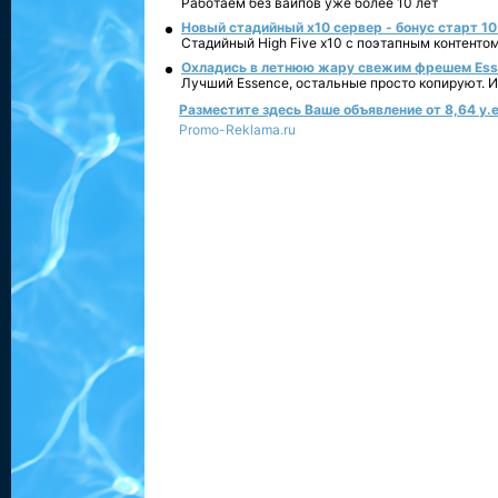
Работаем без вайпов уже более 10 лет
Новый стадийный х10 сервер - бонус старт 10
Стадийный High Five x10 с поэтапным контенто
Охладись в летнюю жару свежим фрешем Essen
Лучший Essence, остальные просто копируют. 
Разместите здесь Ваше объявление от 8,64 у.е
Promo-Reklama.ru