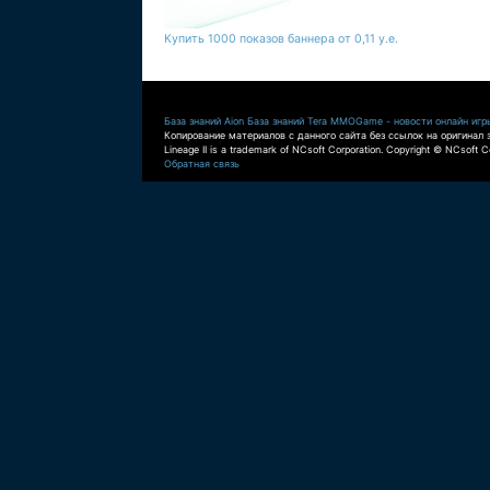
Купить 1000 показов баннера от 0,11 у.е.
База знаний Aion
База знаний Tera
MMOGame - новости онлайн игр
Копирование материалов с данного сайта без ссылок на оригинал 
Lineage II is a trademark of NCsoft Corporation. Copyright © NCsoft Co
Обратная связь