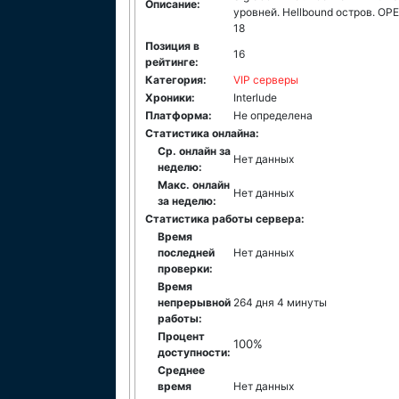
Описание:
уровней. Hellbound остров. O
18
Позиция в
16
рейтинге:
Категория:
VIP серверы
Хроники:
Interlude
Платформа:
Не определена
Статистика онлайна:
Ср. онлайн за
Нет данных
неделю:
Макс. онлайн
Нет данных
за неделю:
Статистика работы сервера:
Время
последней
Нет данных
проверки:
Время
непрерывной
264 дня 4 минуты
работы:
Процент
100%
доступности:
Среднее
время
Нет данных