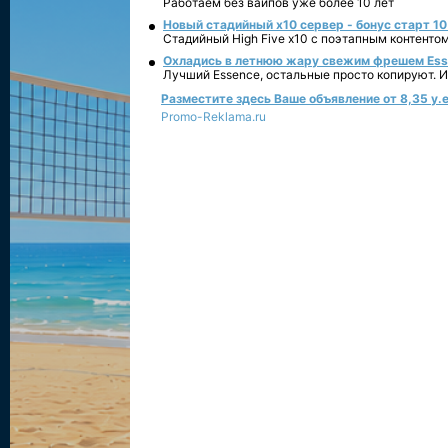
Работаем без вайпов уже более 10 лет
Новый стадийный х10 сервер - бонус старт 10
Стадийный High Five x10 с поэтапным контенто
Охладись в летнюю жару свежим фрешем Essen
Лучший Essence, остальные просто копируют. 
Разместите здесь Ваше объявление от 8,35 у.е
Promo-Reklama.ru