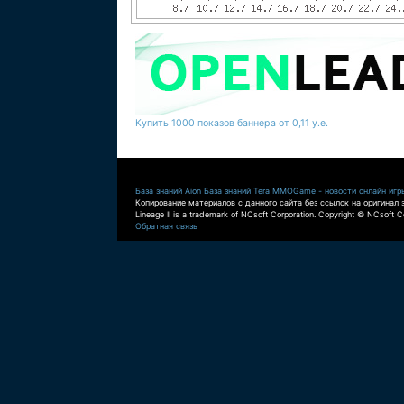
Купить 1000 показов баннера от 0,11 у.е.
База знаний Aion
База знаний Tera
MMOGame - новости онлайн игр
Копирование материалов с данного сайта без ссылок на оригинал 
Lineage II is a trademark of NCsoft Corporation. Copyright © NCsoft Co
Обратная связь