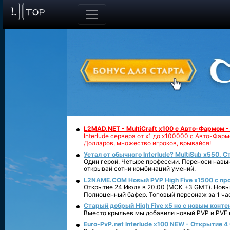
L2MAD.NET - MultiCraft x100 с Авто-Фармом 
Interlude сервера от х1 до х100000 с Авто-Фа
Долларов, множество игроков, врывайся!
Устал от обычного Interlude? MultiSub x550. С
Один герой. Четыре профессии. Переноси навык
открывай сотни комбинаций умений.
L2NAME.COM Новый PVP High Five x1500 с п
Открытие 24 Июля в 20:00 (МСК +3 GMT). Новый
Полноценный бафер. Топовый персонаж за 1 ча
Старый добрый High Five x5 но с новым конте
Вместо крыльев мы добавили новый PVP и PVE ко
Euro-PvP.net Interlude х100 NEW - Открытие 4