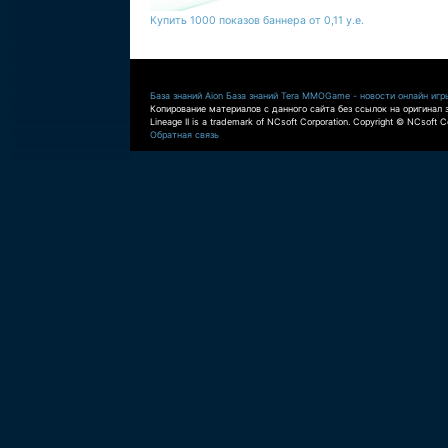
Купить 1000 показов баннера от 0,11 у.е.
База знаний Aion
База знаний Tera
MMOGame - новости онлайн игр
Копирование материалов с данного сайта без ссылок на оригинал 
Lineage II is a trademark of NCsoft Corporation. Copyright © NCsoft Co
Обратная связь