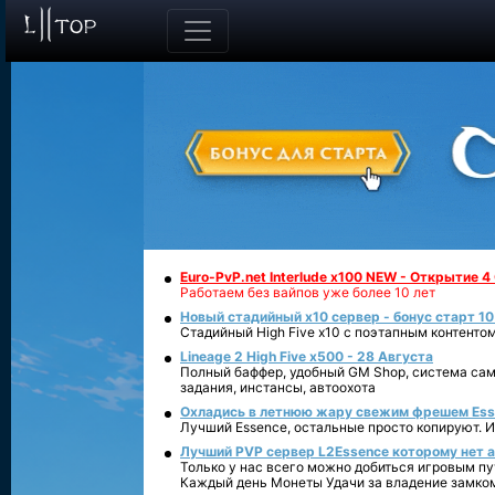
Euro-PvP.net Interlude х100 NEW - Открытие 4
Работаем без вайпов уже более 10 лет
Новый стадийный х10 сервер - бонус старт 10
Стадийный High Five x10 с поэтапным контенто
Lineage 2 High Five x500 - 28 Августа
Полный баффер, удобный GM Shop, система сам
задания, инстансы, автоохота
Охладись в летнюю жару свежим фрешем Essen
Лучший Essence, остальные просто копируют. 
Лучший PVP сервер L2Essence которому нет а
Только у нас всего можно добиться игровым пу
Каждый день Монеты Удачи за владение замко