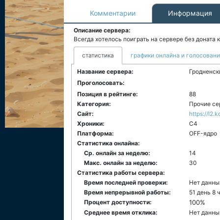
Комментарии
Информация
Описание сервера:
Всегда хотелось поиграть на сервере без доната 
статистика
графики онлайна и голосован
Название сервера:
Гродненск
Проголосовать:
Позиция в рейтинге:
88
Категория:
Прочие се
Сайт:
https://l2
Хроники:
C4
Платформа:
ОFF-ядро
Статистика онлайна:
Ср. онлайн за неделю:
14
Макс. онлайн за неделю:
30
Статистика работы сервера:
Время последней проверки:
Нет данны
Время непрерывной работы:
51 день 8 
Процент доступности:
100%
Среднее время отклика:
Нет данны