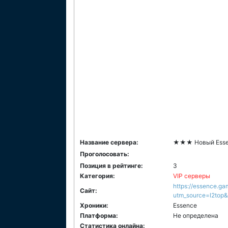
Название сервера:
★★★ Новый Essenc
Проголосовать:
Позиция в рейтинге:
3
Категория:
VIP серверы
https://essence.ga
Сайт:
utm_source=l2top
Хроники:
Essence
Платформа:
Не определена
Статистика онлайна: