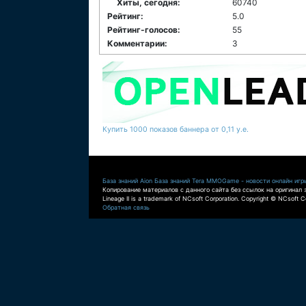
Хиты, сегодня:
60740
Рейтинг:
5.0
Рейтинг-голосов:
55
Комментарии:
3
Купить 1000 показов баннера от 0,11 у.е.
База знаний Aion
База знаний Tera
MMOGame - новости онлайн игр
Копирование материалов с данного сайта без ссылок на оригинал 
Lineage II is a trademark of NCsoft Corporation. Copyright © NCsoft Co
Обратная связь