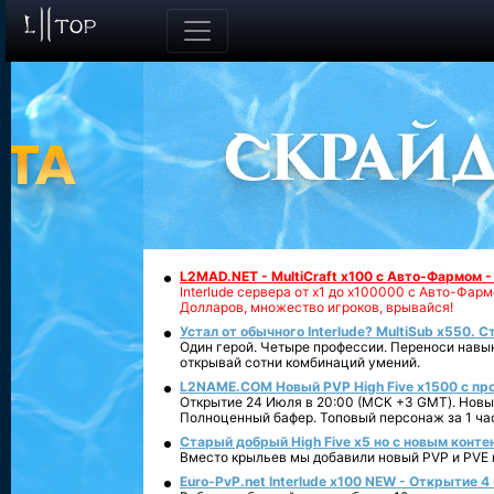
L2MAD.NET - MultiCraft x100 с Авто-Фармом 
Interlude сервера от х1 до х100000 с Авто-Фа
Долларов, множество игроков, врывайся!
Устал от обычного Interlude? MultiSub x550. С
Один герой. Четыре профессии. Переноси навык
открывай сотни комбинаций умений.
L2NAME.COM Новый PVP High Five x1500 с п
Открытие 24 Июля в 20:00 (МСК +3 GMT). Новый
Полноценный бафер. Топовый персонаж за 1 ча
Старый добрый High Five x5 но с новым конте
Вместо крыльев мы добавили новый PVP и PVE ко
Euro-PvP.net Interlude х100 NEW - Открытие 4