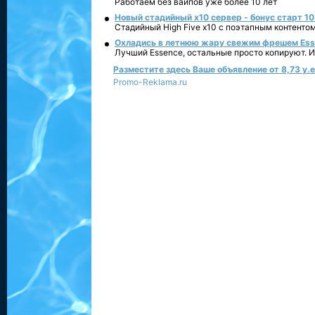
Работаем без вайпов уже более 10 лет
Новый стадийный х10 сервер - бонус старт 10
Стадийный High Five x10 с поэтапным контенто
Охладись в летнюю жару свежим фрешем Essen
Лучший Essence, остальные просто копируют. 
Разместите здесь Ваше объявление от 8,73 у.е.
Promo-Reklama.ru