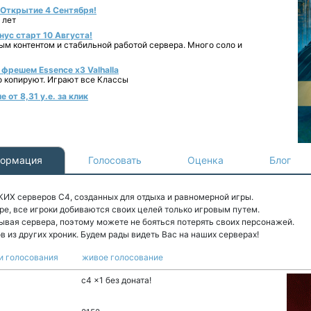
- Открытие 4 Сентября!
 лет
нус старт 10 Августа!
ным контентом и стабильной работой сервера. Много соло и
фрешем Essence x3 Valhalla
о копируют. Играют все Классы
от 8,31 у.е. за клик
ормация
Голосовать
Оценка
Блог
Х серверов С4, созданных для отдыха и равномерной игры.
гре, все игроки добиваются своих целей только игровым путем.
ывая сервера, поэтому можете не бояться потерять своих персонажей.
ов из других хроник. Будем рады видеть Вас на наших серверах!
и голосования
живое голосование
c4 x1 без доната!