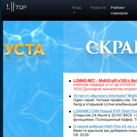
Игры
Новости
Рейтинг
серверов
L2MAD.NET - MultiCraft x100 с А
Interlude сервера от х1 до х1000
1000 Долларов, множество игроко
Устал от обычного Interlude? Mult
Один герой. Четыре профессии. Пе
билд и открывай сотни комбинаций
L2NAME.COM Новый PVP High Fiv
Открытие 24 Июля в 20:00 (МСК +3
функциями. Полноценный бафер. То
Старый добрый High Five x5 но с
Вместо крыльев мы добавили новый
08. 2026