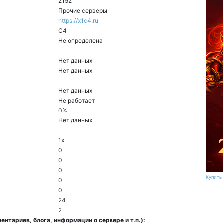
2152
Прочие серверы
https://x1c4.ru
C4
Не определена
Нет данных
Нет данных
Нет данных
Не работает
0%
Нет данных
1x
0
0
0
Купить 
0
0
24
2
нтариев, блога, информации о сервере и т.п.):