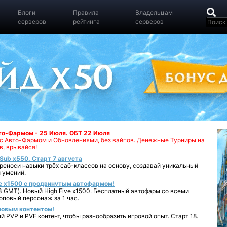
Блоги
Правила
Владельцам
серверов
рейтинга
серверов
вто-Фармом - 25 Июля. ОБТ 22 Июля
00 с Авто-Фармом и Обновлениями, без вайпов. Денежные Турниры на
в, врывайся!
iSub x550. Старт 7 августа
реноси навыки трёх саб-классов на основу, создавай уникальный
 умений.
e x1500 с продвинутым автофармом!
 GMT). Новый High Five x1500. Бесплатный автофарм со всеми
повый персонаж за 1 час.
 новым контентом!
 PVP и PVE контент, чтобы разнообразить игровой опыт. Старт 18.