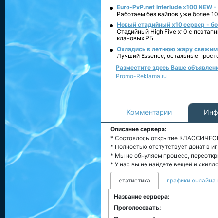
Euro-PvP.net Interlude х100 NEW 
Работаем без вайпов уже более 10
Новый стадийный х10 сервер - бо
Стадийный High Five x10 с поэтап
клановых РБ
Охладись в летнюю жару свежим 
Лучший Essence, остальные прост
Разместите здесь Ваше объявление 
Promo-Reklama.ru
Комментарии
Инф
Описание сервера:
* Состоялось открытие КЛАССИЧЕСКИ
* Полностью отстутствует донат в и
* Мы не обнуляем процесс, переоткр
* У нас вы не найдете вещей и скилл
статистика
графики онлайна 
Название сервера:
Проголосовать: