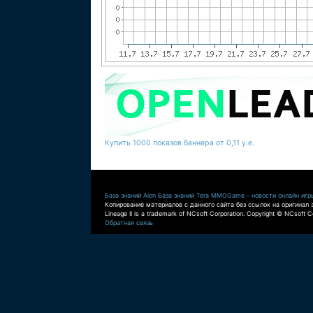
Купить 1000 показов баннера от 0,11 у.е.
База знаний Aion
База знаний Tera
MMOGame - новости онлайн игр
Копирование материалов с данного сайта без ссылок на оригинал 
Lineage II is a trademark of NCsoft Corporation. Copyright © NCsoft Co
Обратная связь