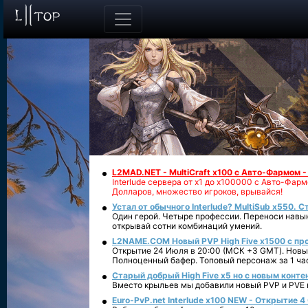
L2MAD.NET - MultiCraft x100 с Авто-Фармом 
Interlude сервера от х1 до х100000 с Авто-Фа
Долларов, множество игроков, врывайся!
Устал от обычного Interlude? MultiSub x550. С
Один герой. Четыре профессии. Переноси навык
открывай сотни комбинаций умений.
L2NAME.COM Новый PVP High Five x1500 с п
Открытие 24 Июля в 20:00 (МСК +3 GMT). Новый
Полноценный бафер. Топовый персонаж за 1 ча
Старый добрый High Five x5 но с новым конте
Вместо крыльев мы добавили новый PVP и PVE ко
Euro-PvP.net Interlude х100 NEW - Открытие 4