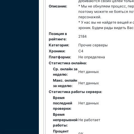
добиваются своих целей тольк
Описание:
* Мы не обнуляем процесс, пе
поэтому можете не бояться по
персонажей.
* У нас вы не найдете вещей и 
хроник. Будем рады видеть Вас
Позиция в
2184
рейтинге:
Категория:
Прочие серверы
Хроники:
C4
Платформа:
Не определена
Статистика онлайна:
Ср. онлайн за
Нет данных
неделю:
Макс. онлайн
Нет данных
за неделю:
Статистика работы сервера:
Время
последней
Нет данных
проверки:
Время
непрерывной
Не работает
работы:
Процент
0%