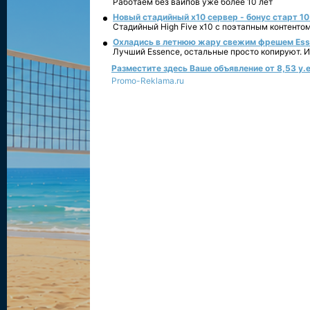
Работаем без вайпов уже более 10 лет
Новый стадийный х10 сервер - бонус старт 10
Стадийный High Five x10 с поэтапным контенто
Охладись в летнюю жару свежим фрешем Essen
Лучший Essence, остальные просто копируют. 
Разместите здесь Ваше объявление от 8,53 у.е
Promo-Reklama.ru