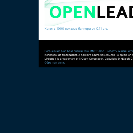
Купить 1000 показов баннера от 0,11 у.е.
База знаний Aion
База знаний Tera
MMOGame - новости онлайн игр
Копирование материалов с данного сайта без ссылок на оригинал 
Lineage II is a trademark of NCsoft Corporation. Copyright © NCsoft Co
Обратная связь