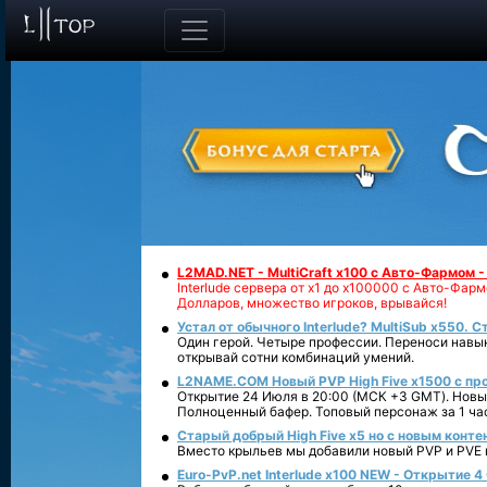
L2MAD.NET - MultiCraft x100 с Авто-Фармом 
Interlude сервера от х1 до х100000 с Авто-Фа
Долларов, множество игроков, врывайся!
Устал от обычного Interlude? MultiSub x550. С
Один герой. Четыре профессии. Переноси навык
открывай сотни комбинаций умений.
L2NAME.COM Новый PVP High Five x1500 с п
Открытие 24 Июля в 20:00 (МСК +3 GMT). Новый
Полноценный бафер. Топовый персонаж за 1 ча
Старый добрый High Five x5 но с новым конте
Вместо крыльев мы добавили новый PVP и PVE ко
Euro-PvP.net Interlude х100 NEW - Открытие 4