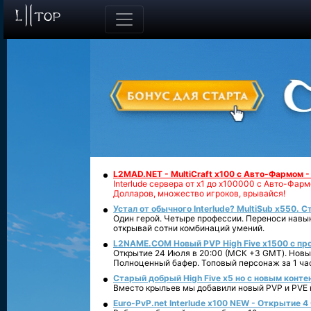
L2MAD.NET - MultiCraft x100 с Авто-Фармом 
Interlude сервера от х1 до х100000 с Авто-Фа
Долларов, множество игроков, врывайся!
Устал от обычного Interlude? MultiSub x550. С
Один герой. Четыре профессии. Переноси навык
открывай сотни комбинаций умений.
L2NAME.COM Новый PVP High Five x1500 с п
Открытие 24 Июля в 20:00 (МСК +3 GMT). Новый
Полноценный бафер. Топовый персонаж за 1 ча
Старый добрый High Five x5 но с новым конте
Вместо крыльев мы добавили новый PVP и PVE ко
Euro-PvP.net Interlude х100 NEW - Открытие 4