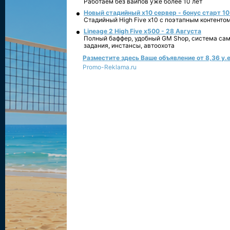
Работаем без вайпов уже более 10 лет
Новый стадийный х10 сервер - бонус старт 10
Стадийный High Five x10 с поэтапным контенто
Lineage 2 High Five x500 - 28 Августа
Полный баффер, удобный GM Shop, система сам
задания, инстансы, автоохота
Разместите здесь Ваше объявление от 8,36 у.е
Promo-Reklama.ru