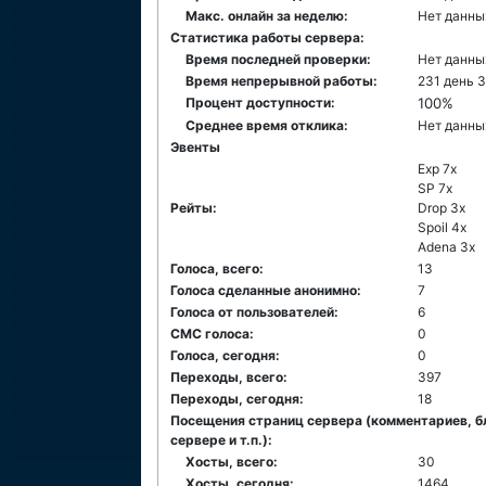
Макс. онлайн за неделю:
Нет данны
Статистика работы сервера:
Время последней проверки:
Нет данны
Время непрерывной работы:
231 день 3
Процент доступности:
100%
Среднее время отклика:
Нет данны
Эвенты
Exp 7x
SP 7x
Рейты:
Drop 3x
Spoil 4x
Adena 3x
Голоса, всего:
13
Голоса сделанные анонимно:
7
Голоса от пользователей:
6
СМС голоса:
0
Голоса, сегодня:
0
Переходы, всего:
397
Переходы, сегодня:
18
Посещения страниц сервера (комментариев, б
сервере и т.п.):
Хосты, всего:
30
Хосты, сегодня:
1464