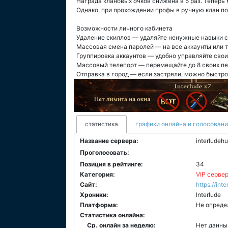
Награда клановых очков снижена в 5 раз. Теперь
Однако, при прохождении профы в ручную клан п
Возможности личного кабинета
Удаление скиллов — удаляйте ненужные навыки с
Массовая смена паролей — на все аккаунты или 
Группировка аккаунтов — удобно управляйте сво
Массовый телепорт — перемещайте до 8 своих пер
Отправка в город — если застряли, можно быстро
статистика
графики онлайна и голосован
Название сервера:
interludeh
Проголосовать:
Позиция в рейтинге:
34
Категория:
VIP серве
Сайт:
https://int
Хроники:
Interlude
Платформа:
Не опреде
Статистика онлайна:
Ср. онлайн за неделю:
Нет данны