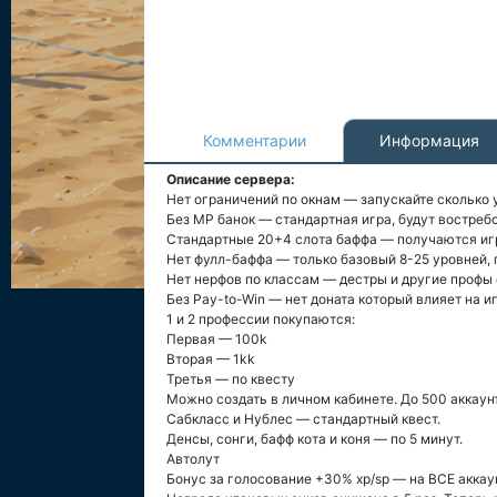
Комментарии
Информация
Описание сервера:
Нет ограничений по окнам — запускайте сколько у
Без MP банок — стандартная игра, будут востре
Стандартные 20+4 слота баффа — получаются иг
Нет фулл-баффа — только базовый 8-25 уровней, 
Нет нерфов по классам — дестры и другие профы
Без Pay-to-Win — нет доната который влияет на иг
1 и 2 профессии покупаются:
Первая — 100k
Вторая — 1kk
Третья — по квесту
Можно создать в личном кабинете. До 500 аккаун
Сабкласс и Нублес — стандартный квест.
Денсы, сонги, бафф кота и коня — по 5 минут.
Автолут
Бонус за голосование +30% xp/sp — на ВСЕ аккау