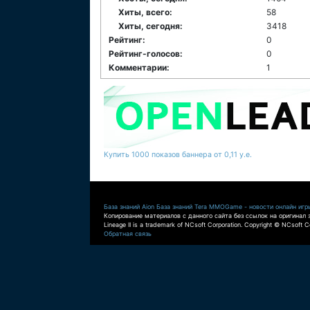
Хиты, всего:
58
Хиты, сегодня:
3418
Рейтинг:
0
Рейтинг-голосов:
0
Комментарии:
1
Купить 1000 показов баннера от 0,11 у.е.
База знаний Aion
База знаний Tera
MMOGame - новости онлайн игр
Копирование материалов с данного сайта без ссылок на оригинал 
Lineage II is a trademark of NCsoft Corporation. Copyright © NCsoft Co
Обратная связь