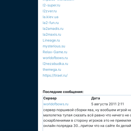
l2-super.ru
l2zver.ru
la.kiev.ua
la2-fun.ru
la2amadis.ru
la2maxis.ru
Lineage.ru
mysterious.su
Relax-Game.ru
worldofbows.ru
l2nezabudka.ru
themega.ru
https://tirael.ru/
Последние сообщения:
Сервер
Дата
worldofbows.ru
5 августа 2011 2:11
сервер поршивой сборки ява, ну вообшем игрой н
малолетка тупая сказать всё равно что ничего не
оскарблениями в сторону игроков это не приемлем
онлайн полрядка 30...притом что на сайте 4к дела