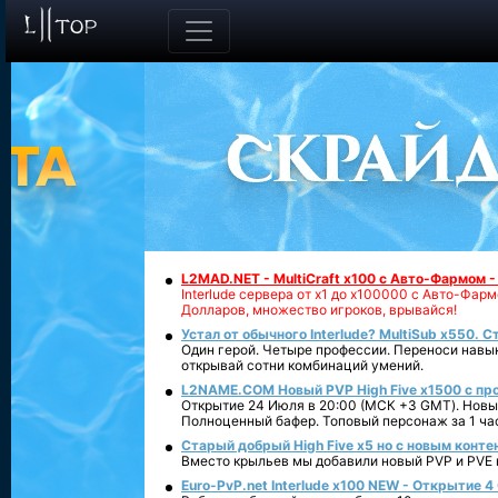
L2MAD.NET - MultiCraft x100 с Авто-Фармом 
Interlude сервера от х1 до х100000 с Авто-Фа
Долларов, множество игроков, врывайся!
Устал от обычного Interlude? MultiSub x550. С
Один герой. Четыре профессии. Переноси навык
открывай сотни комбинаций умений.
L2NAME.COM Новый PVP High Five x1500 с п
Открытие 24 Июля в 20:00 (МСК +3 GMT). Новый
Полноценный бафер. Топовый персонаж за 1 ча
Старый добрый High Five x5 но с новым конте
Вместо крыльев мы добавили новый PVP и PVE ко
Euro-PvP.net Interlude х100 NEW - Открытие 4