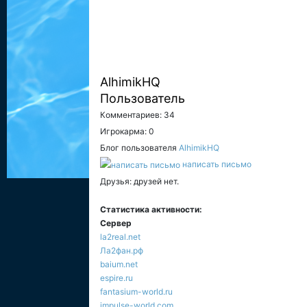
AlhimikHQ
Пользователь
Комментариев: 34
Игрокарма: 0
Блог пользователя
AlhimikHQ
написать письмо
Друзья: друзей нет.
Статистика активности:
Сервер
la2real.net
Ла2фан.рф
baium.net
espire.ru
fantasium-world.ru
impulse-world.com