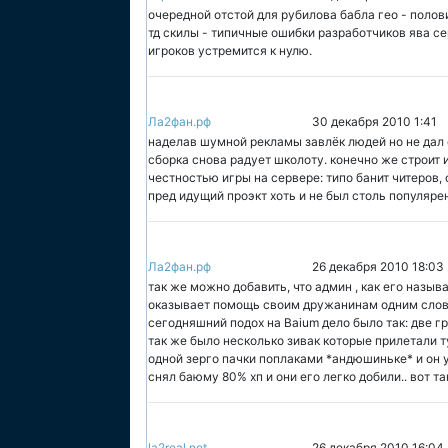
очередной отстой для рубилова бабла гео - полов
тд скилы - типичные ошибки разработчиков ява с
игроков устремится к нулю.
Ла2фан.рф
30 декабря 2010 1:41
наделав шумной рекламы завлёк людей но не дал 
сборка снова радует школоту. конечно же строит и
честностью игры на сервере: типо банит читеров, ф
пред идущий проэкт хоть и не был столь популяре
Ла2фан.рф
26 декабря 2010 18:03
так же можно добавить, что админ , как его назы
оказывает помощь своим дружанинам одним слов
сегодняшний подох на Baium дело было так: две 
так же было несколько зивак которые прилетали т
одной зерго пачки поплаками *андюшиньке* и он 
снял баюму 80% хп и они его легко добили.. вот так
la2real.net
26 декабря 2010 16:04