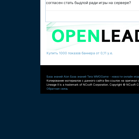
согласен стать быдлой ради игры на сервере?
Купить 1000 показов баннера от 0,11 у.е.
База знаний Aion
База знаний Tera
MMOGame - новости онлайн игр
Копирование материалов с данного сайта без ссылок на оригинал 
Lineage II is a trademark of NCsoft Corporation. Copyright © NCsoft Co
Обратная связь