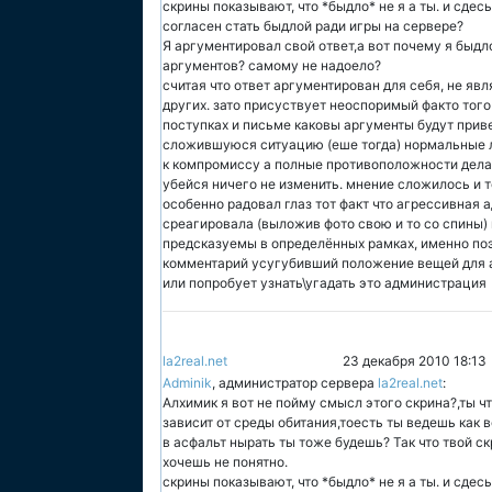
скрины показывают, что *быдло* не я а ты. и сдесь
согласен стать быдлой ради игры на сервере?
Я аргументировал свой ответ,а вот почему я быдл
аргументов? самому не надоело?
cчитая что ответ аргументирован для себя, не яв
других. зато присуствует неоспоримый факто того
поступках и письме каковы аргументы будут прив
сложившуюся ситуацию (еше тогда) нормальные л
к компромиссу а полные противоположности делаю
убейся ничего не изменить. мнение сложилось и 
особенно радовал глаз тот факт что агрессивная 
среагировала (выложив фото свою и то со спины)
предсказуемы в определённых рамках, именно по
комментарий усугубивший положение вещей для а
или попробует узнать\угадать это администрация
la2real.net
23 декабря 2010 18:13
Adminik
, администратор сервера
la2real.net
:
Алхимик я вот не пойму смысл этого скрина?,ты ч
зависит от среды обитания,тоесть ты ведешь как в
в асфальт нырать ты тоже будешь? Так что твой ск
хочешь не понятно.
скрины показывают, что *быдло* не я а ты. и сдесь