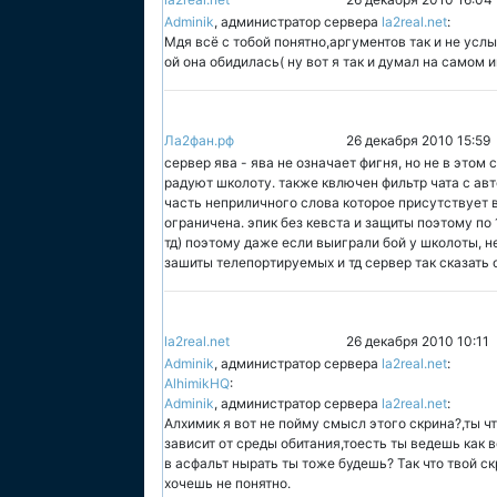
Adminik
, администратор сервера
la2real.net
:
Мдя всё с тобой понятно,аргументов так и не усл
ой она обидилась( ну вот я так и думал на самом и
Ла2фан.рф
26 декабря 2010 15:59
сервер ява - ява не означает фигня, но не в это
радуют школоту. также квлючен фильтр чата с ав
часть неприличного слова которое присутствует в
ограничена. эпик без кевста и защиты поэтому по
тд) поэтому даже если выиграли бой у школоты, н
зашиты телепортируемых и тд сервер так сказать 
la2real.net
26 декабря 2010 10:11
Adminik
, администратор сервера
la2real.net
:
AlhimikHQ
:
Adminik
, администратор сервера
la2real.net
:
Алхимик я вот не пойму смысл этого скрина?,ты ч
зависит от среды обитания,тоесть ты ведешь как в
в асфальт нырать ты тоже будешь? Так что твой ск
хочешь не понятно.