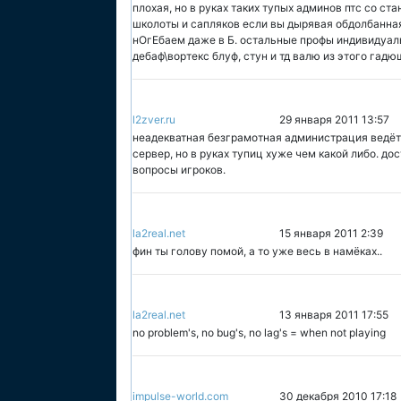
плохая, но в руках таких тупых админов птс со с
школоты и сапляков если вы дырявая обдолбанна
нОгЕбаем даже в Б. остальные профы индивидуаль
дебаф\вортекс блуф, стун и тд валю из этого гадю
l2zver.ru
29 января 2011 13:57
неадекватная безграмотная администрация ведёт 
сервер, но в руках тупиц хуже чем какой либо. до
вопросы игроков.
la2real.net
15 января 2011 2:39
фин ты голову помой, а то уже весь в намёках..
la2real.net
13 января 2011 17:55
no problem's, no bug's, no lag's = when not playing
impulse-world.com
30 декабря 2010 17:18