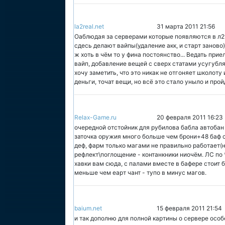
la2real.net
31 марта 2011 21:56
Оаблюдая за серверами которые появляются в л2то
сдесь делают вайпы(удаление акк, и старт заново
ж хоть в чём то у фина постоянство... Ведать прие
вайп, добавление вещей с сверх статами усугубля
хочу заметить, что это никак не отгоняет школоту 
деньги, точат вещи, но всё это стало уныло и прой
Relax-Game.ru
20 февраля 2011 16:23
очередной отстойник для рубилова бабла автобан 
заточка оружия много больше чем брони+48 баф с
деф, фарм только магами не правильно работает(н
рефлект\поглощение - контанкники ниочём. ЛС по 
хавки вам сюда, с палами вместе в бафере стоит ба
меньше чем еарт чант - тупо в минус магов.
baium.net
15 февраля 2011 21:54
и так дополню для полной картины о сервере осо