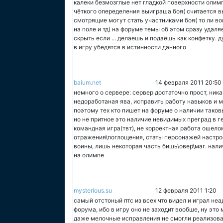
калеки безмозглые нет гладкой поверхности олимп
чёткого опеределения выиграша боя( считается выи
смотрящие могут стать участниками боя( то ли вой
на поле и тд) на форуме темы об этом сразу удаляет
скрыть если ... делаешь и подаёшь как конфетку.
в игру убедятся в истинности данного
baium.net
14 февраля 2011 20:50
немного о сервере: сервер достаточно прост, ник
недоработаная ява, исправить работу навыков и 
поэтому тех кто пишет на форуме о наличии таков
но не притное это наличие невидимых преград в ге
командная игра(твт), не корректная работа ошело
отражения\поглощения, статы персонажей настро
воины, лишь некоторая часть бишь\овер\маг. нал
на олимпе
mysterious.su
12 февраля 2011 1:20
самый отстоный птс из всех что видел и играл не
форума, ибо в игру оно не заходит вообше, ну это
даже мелочные исправления не смогли реализоват