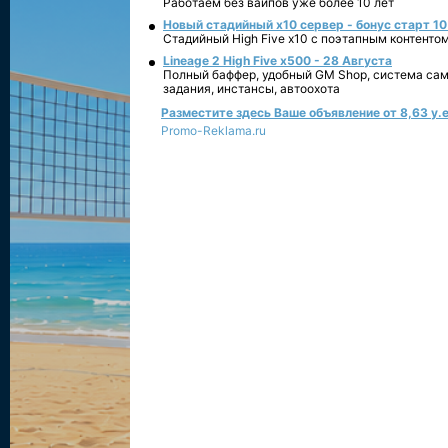
Работаем без вайпов уже более 10 лет
Новый стадийный х10 сервер - бонус старт 10
Стадийный High Five x10 с поэтапным контенто
Lineage 2 High Five x500 - 28 Августа
Полный баффер, удобный GM Shop, система сам
задания, инстансы, автоохота
Разместите здесь Ваше объявление от 8,63 у.е
Promo-Reklama.ru