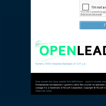
Купить 1000 показов баннера от 0,11 у.е.
База знаний Aion
База знаний Tera
MMOGame - новости онлайн игр
Копирование материалов с данного сайта без ссылок на оригинал 
Lineage II is a trademark of NCsoft Corporation. Copyright © NCsoft Co
Обратная связь