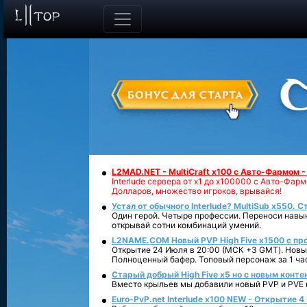
L2MAD.NET - MultiCraft x100 с Авто-Фармом 
Interlude сервера от х1 до х100000 с Авто-Фа
Долларов, множество игроков, врывайся!
Устал от обычного Interlude? MultiSub x550. С
Один герой. Четыре профессии. Переноси навык
открывай сотни комбинаций умений.
L2NAME.COM Новый PVP High Five x1500 с п
Открытие 24 Июля в 20:00 (МСК +3 GMT). Новый
Полноценный бафер. Топовый персонаж за 1 ча
Старый добрый High Five x5 но с новым конте
Вместо крыльев мы добавили новый PVP и PVE ко
Euro-PvP.net Interlude х100 NEW - Открытие 4