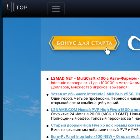
L2MAD.NET - MultiCraft x100 с Авто-Фармом 
Interlude сервера от х1 до х100000 с Авто-Фа
Долларов, множество игроков, врывайся!
Устал от обычного Interlude? MultiSub x550. С
Один герой. Четыре профессии. Переноси навык
открывай сотни комбинаций умений.
L2NAME.COM Новый PVP High Five x1500 с п
Открытие 24 Июля в 20:00 (МСК +3 GMT). Новый
Полноценный бафер. Топовый персонаж за 1 ча
Старый добрый High Five x5 но с новым конте
Вместо крыльев мы добавили новый PVP и PVE ко
Euro-PvP.net Interlude х100 NEW - Открытие 4