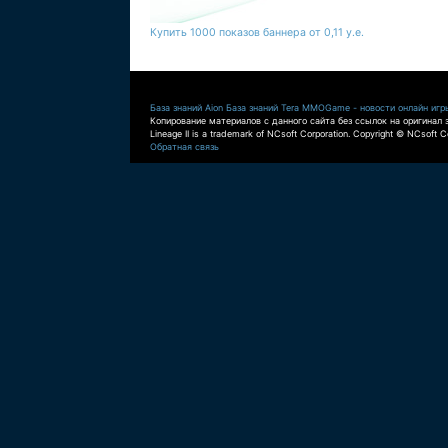
Купить 1000 показов баннера от 0,11 у.е.
База знаний Aion
База знаний Tera
MMOGame - новости онлайн игр
Копирование материалов с данного сайта без ссылок на оригинал 
Lineage II is a trademark of NCsoft Corporation. Copyright © NCsoft Co
Обратная связь