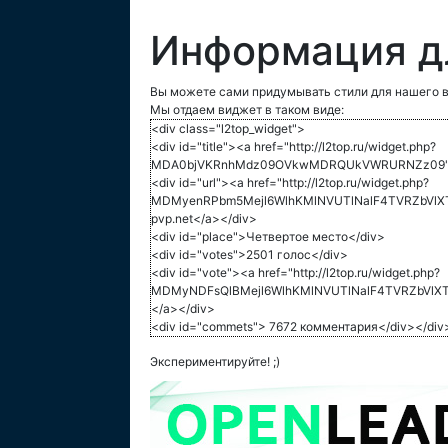
Информация д
Вы можете сами придумывать стили для нашего в
Мы отдаем виджет в таком виде:
<div class="l2top_widget">
<div id="title"><a href="http://l2top.ru/widget.php?
MDA0bjVKRnhMdz09OVkwMDRQUkVWRURNZz09">L
<div id="url"><a href="http://l2top.ru/widget.php?
MDMyenRPbm5Mejl6WlhKMlNVUTlNalF4TVRZbVlXT
pvp.net</a></div>
<div id="place">Четвертое место</div>
<div id="votes">2501 голос</div>
<div id="vote"><a href="http://l2top.ru/widget.php?
MDMyNDFsQlBMejl6WlhKMlNVUTlNalF4TVRZbVlXT
</a></div>
<div id="commets"> 7672 комментария</div></div
Экспериментируйте! ;)