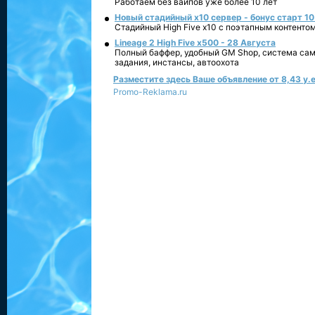
Работаем без вайпов уже более 10 лет
Новый стадийный х10 сервер - бонус старт 10
Стадийный High Five x10 с поэтапным контенто
Lineage 2 High Five x500 - 28 Августа
Полный баффер, удобный GM Shop, система сам
задания, инстансы, автоохота
Разместите здесь Ваше объявление от 8,43 у.е
Promo-Reklama.ru