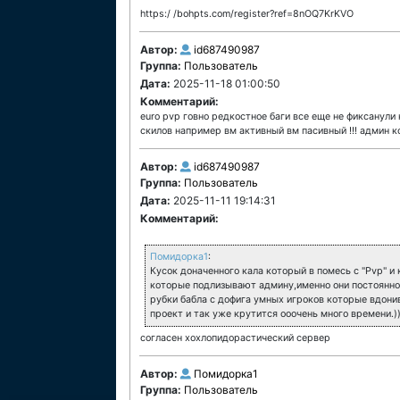
https:/ /bohpts.com/register?ref=8nOQ7KrKVO
Автор:
id687490987
Группа:
Пользователь
Дата:
2025-11-18 01:00:50
Комментарий:
euro pvp говно редкостное баги все еще не фиксанули
скилов например вм активный вм пасивный !!! админ 
Автор:
id687490987
Группа:
Пользователь
Дата:
2025-11-11 19:14:31
Комментарий:
Помидорка1
:
Кусок доначенного кала который в помесь с "Pvp" и
которые подлизывают админу,именно они постоянно 
рубки бабла с дофига умных игроков которые вдони
проект и так уже крутится ооочень много времени.))
согласен хохлопидорастический сервер
Автор:
Помидорка1
Группа:
Пользователь