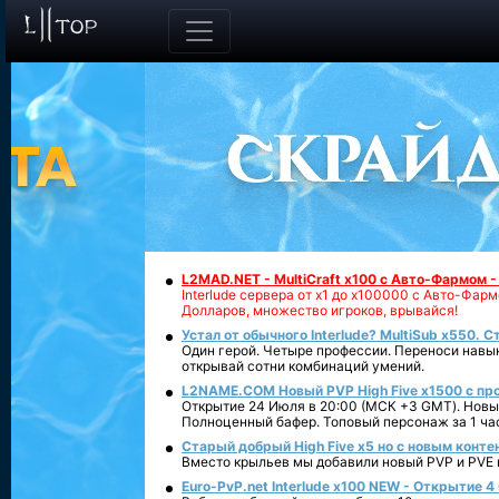
L2MAD.NET - MultiCraft x100 с Авто-Фармом 
Interlude сервера от х1 до х100000 с Авто-Фа
Долларов, множество игроков, врывайся!
Устал от обычного Interlude? MultiSub x550. С
Один герой. Четыре профессии. Переноси навык
открывай сотни комбинаций умений.
L2NAME.COM Новый PVP High Five x1500 с п
Открытие 24 Июля в 20:00 (МСК +3 GMT). Новый
Полноценный бафер. Топовый персонаж за 1 ча
Старый добрый High Five x5 но с новым конте
Вместо крыльев мы добавили новый PVP и PVE ко
Euro-PvP.net Interlude х100 NEW - Открытие 4