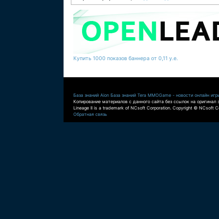
Купить 1000 показов баннера от 0,11 у.е.
База знаний Aion
База знаний Tera
MMOGame - новости онлайн игр
Копирование материалов с данного сайта без ссылок на оригинал 
Lineage II is a trademark of NCsoft Corporation. Copyright © NCsoft Co
Обратная связь