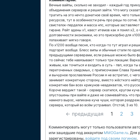
Вечные вайпы, сколько не заходил - каждый год прихо
объединения серверов и решил зайти. Что могу сказать
тратить на это нечто донатное своё время, чего тол
ресурсов, тут в особенности речь про рецы по сотне.
свистелок-перделок и масса нпс, которые заставляют
гиране. Рейт адены х1, квест итемов как я понял х2, 
долговечности экономики, но это прискорбно для х100
попахивает мягко говоря.
По х1200 вообще песня, кто когда-то тут играл и реш
подгорит вообще. Блесс випы и обычные стали по одно
предыдущими серверами, если раньше можно было фар
то сейчас тебе навязывают только три локации: Варка
живым, как точиться и входить в суть - пвп, когда ты
переточенных свидомых, с приписочками Слава Урине и
и вычурное прославление России я не встретил, с че
занимает конкретную сторону, вместо жёсткого нейтр
конкретнее бан всех крикунов-неадекватов, что русск
Короче вердикт такой - сервер скатился, кругом куч
опустошены при вайпе и даже не сомневайтесь что пр
намного вырос, напихана куча чуши, которая раздраж
сервера, который во всём устраивал. Отстой, 3 из 10.
← предыдущая
1
2
3
Комментировать могут только пользователи авт
или зашедшие под аккаунтом
MMOGame.ru
. Для
зарегистрированы,
войдите под своим логином
.