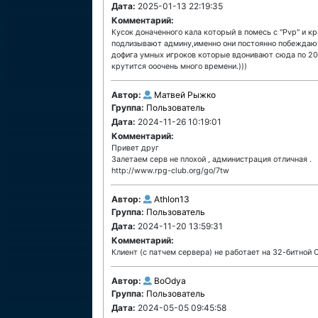
Дата:
2025-01-13 22:19:35
Комментарий:
Кусок доначенного кала который в помесь с "Pvp" и к
подлизывают админу,именно они постоянно побеждают 
дофига умных игроков которые вдонивают сюда по 200
крутится ооочень много времени.)))
Автор:
Матвей Рыжко
Группа:
Пользователь
Дата:
2024-11-26 10:19:01
Комментарий:
Привет друг
Залетаем серв не плохой , администрация отличная .
http://www.rpg-club.org/go/7tw
Автор:
Athlon13
Группа:
Пользователь
Дата:
2024-11-20 13:59:31
Комментарий:
Клиент (с патчем сервера) не работает на 32-битной 
Автор:
BoOdya
Группа:
Пользователь
Дата:
2024-05-05 09:45:58