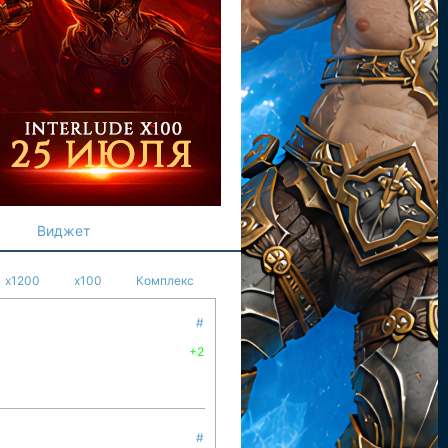
Виджет
x1200
x100
Комплекс
#
+2
#