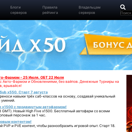
Блоги
Правила
Владельцам
серверов
рейтинга
серверов
вто-Фармом - 25 Июля. ОБТ 22 Июля
00 с Авто-Фармом и Обновлениями, без вайпов. Денежные Турниры на
в, врывайся!
iSub x550. Старт 7 августа
реноси навыки трёх саб-классов на основу, создавай уникальный
 умений.
e x1500 с продвинутым автофармом!
 GMT). Новый High Five x1500. Бесплатный автофарм со всеми
повый персонаж за 1 час.
 новым контентом!
 PVP и PVE контент, чтобы разнообразить игровой опыт. Старт 18.