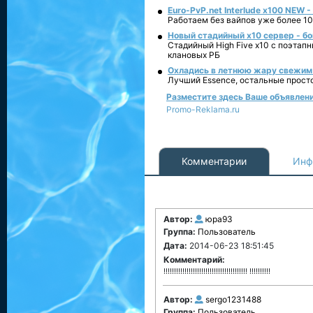
Euro-PvP.net Interlude х100 NEW 
Работаем без вайпов уже более 10
Новый стадийный х10 сервер - бо
Стадийный High Five x10 с поэтап
клановых РБ
Охладись в летнюю жару свежим 
Лучший Essence, остальные прост
Разместите здесь Ваше объявление
Promo-Reklama.ru
Комментарии
Инф
Автор:
юра93
Группа:
Пользователь
Дата:
2014-06-23 18:51:45
Комментарий:
!!!!!!!!!!!!!!!!!!!!!!!!!!!!!!!!!!!!!!!! !!!!!!!!!!
Автор:
sergo1231488
Группа:
Пользователь