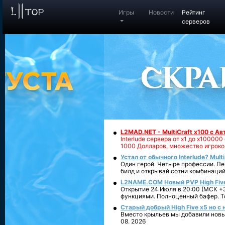
Игры
Новости
Рейтинг
серверов
L2MAD.NET - MultiCraft x100 с А
Interlude сервера от х1 до х1000
1000 Долларов, множество игроко
Устал от обычного Interlude? Mult
Один герой. Четыре профессии. Пе
билд и открывай сотни комбинаций
L2NAME.COM Новый PVP High Fiv
Открытие 24 Июля в 20:00 (МСК +3
функциями. Полноценный бафер. То
Старый добрый High Five x5 но с
Вместо крыльев мы добавили новый
08. 2026