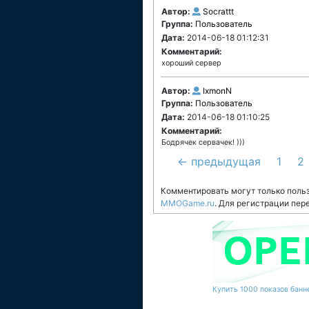
Автор:
Socrattt
Группа:
Пользователь
Дата:
2014-06-18 01:12:31
Комментарий:
хороший сервер
Автор:
IxmonN
Группа:
Пользователь
Дата:
2014-06-18 01:10:25
Комментарий:
Бодрячек сервачек! )))
← предыдущая
1
2
Комментировать могут только поль
MMOGame.ru
. Для регистрации пер
Купить 1000 показов банне