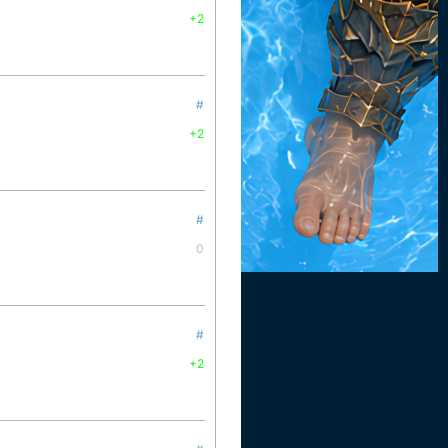
+2
#
+2
#
0
#
+2