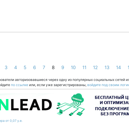
3
4
5
6
7
8
9
10
11
12
13
14
зователи авторизовавшиеся через одну из популярных социальных сетей и
ейдите
по ссылке
или, если уже зарегистрированы,
войдите под своим логи
ра от 0,07 у.е.