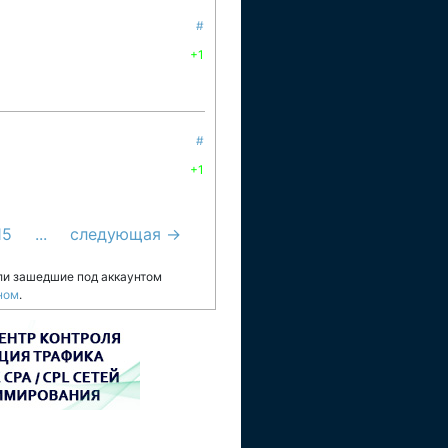
#
+1
#
+1
15
...
следующая →
ли зашедшие под аккаунтом
ном
.