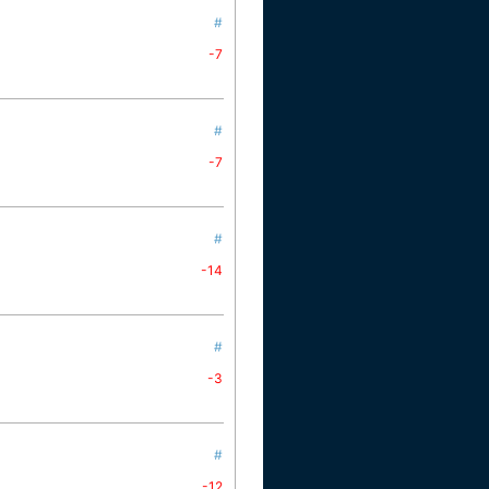
#
-7
#
-7
#
-14
#
-3
#
-12