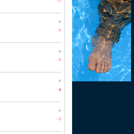
-7
#
-7
#
-7
#
-8
#
-7