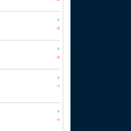
#
-5
#
-3
#
-1
#
-1