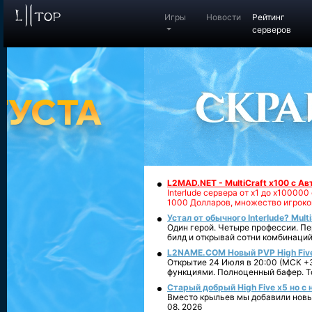
Игры
Новости
Рейтинг
серверов
L2MAD.NET - MultiCraft x100 с А
Interlude сервера от х1 до х1000
1000 Долларов, множество игроко
Устал от обычного Interlude? Mult
Один герой. Четыре профессии. Пе
билд и открывай сотни комбинаций
L2NAME.COM Новый PVP High Fiv
Открытие 24 Июля в 20:00 (МСК +3
функциями. Полноценный бафер. То
Старый добрый High Five x5 но с
Вместо крыльев мы добавили новый
08. 2026