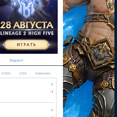
Виджет
x1200
x100
Комплекс
#
-7
#