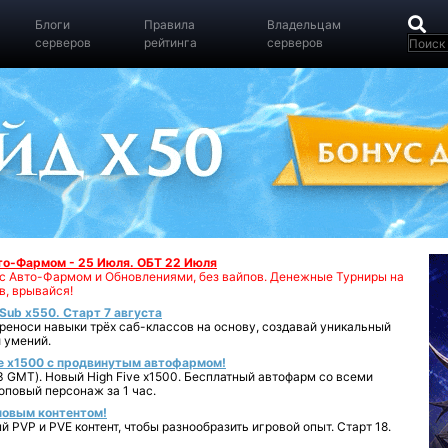
Блоги
Правила
Владельцам
серверов
рейтинга
серверов
вто-Фармом - 25 Июля. ОБТ 22 Июля
00 с Авто-Фармом и Обновлениями, без вайпов. Денежные Турниры на
в, врывайся!
iSub x550. Старт 7 августа
реноси навыки трёх саб-классов на основу, создавай уникальный
 умений.
e x1500 с продвинутым автофармом!
 GMT). Новый High Five x1500. Бесплатный автофарм со всеми
повый персонаж за 1 час.
 новым контентом!
 PVP и PVE контент, чтобы разнообразить игровой опыт. Старт 18.