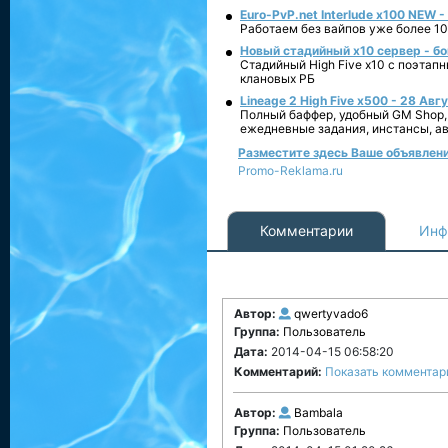
Euro-PvP.net Interlude х100 NEW 
Работаем без вайпов уже более 10
Новый стадийный х10 сервер - бо
Стадийный High Five x10 с поэтап
клановых РБ
Lineage 2 High Five x500 - 28 Авг
Полный баффер, удобный GM Shop,
ежедневные задания, инстансы, а
Разместите здесь Ваше объявление
Promo-Reklama.ru
Комментарии
Инф
Автор:
qwertyvado6
Группа:
Пользователь
Дата:
2014-04-15 06:58:20
Комментарий:
Показать комментар
Автор:
Bambala
Группа:
Пользователь