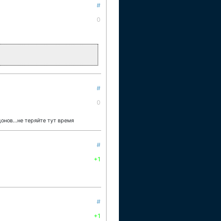
#
0
#
0
онов...не теряйте тут время
#
+1
#
+1