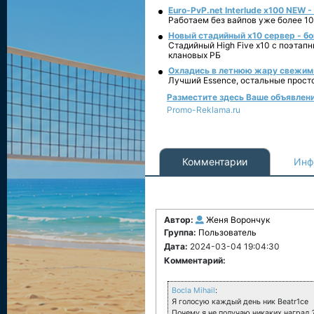
Euro-PvP.net Interlude х100 NEW 
Работаем без вайпов уже более 10
Новый стадийный х10 сервер - бо
Стадийный High Five x10 с поэтап
клановых РБ
Охладись в летнюю жару свежим 
Лучший Essence, остальные прост
Разместите здесь Ваше объявление
Promo-Reklama.ru
Комментарии
Инф
Автор:
Женя Ворончук
Группа:
Пользователь
Дата:
2024-03-04 19:04:30
Комментарий:
Bocla Mihail
:
Я голосую каждый день ник Beatr1ce
Почему я не получаю никаких наград 