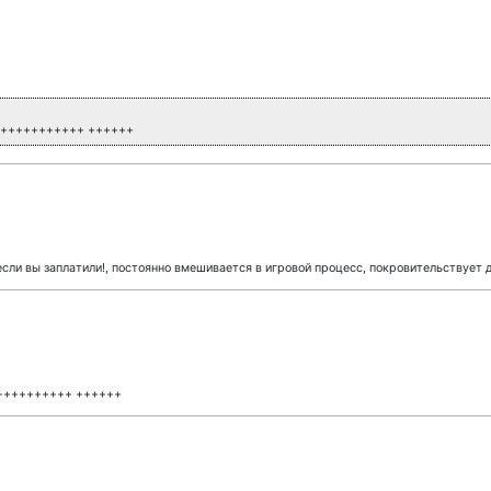
+++++++++++ ++++++
если вы заплатили!, постоянно вмешивается в игровой процесс, покровительствует д
++++++++++ ++++++