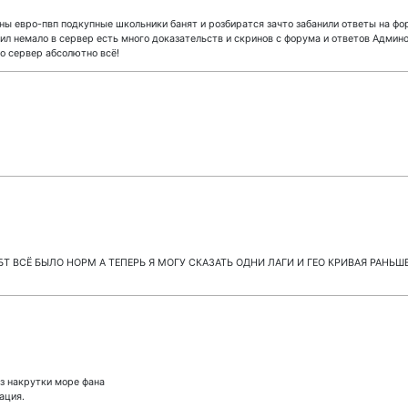
ы евро-пвп подкупные школьники банят и розбиратся зачто забанили ответы на фор
ил немало в сервер есть много доказательств и скринов с форума и ответов Админо
ро сервер абсолютно всё!
ОБТ ВСЁ БЫЛО НОРМ А ТЕПЕРЬ Я МОГУ СКАЗАТЬ ОДНИ ЛАГИ И ГЕО КРИВАЯ РАНЬ
ез накрутки море фана
ация.