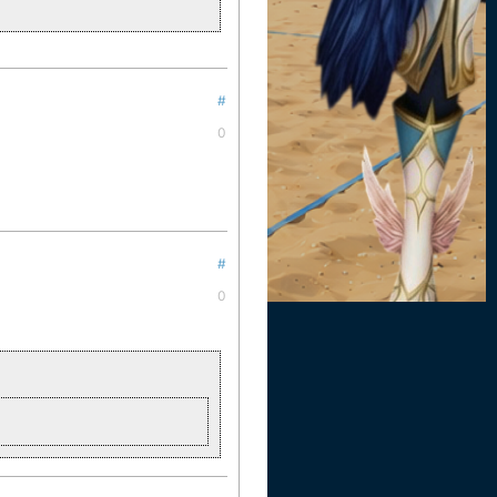
#
0
#
0