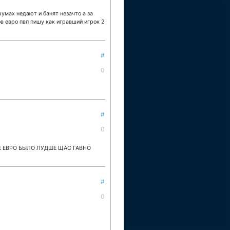
умах недают и банят незачто а за
в евро пвп пишу как игравший игрок 2
#
0
#
0
ШЕ ЕВРО БЫЛО ЛУДШЕ ЩАС ГАВНО
#
0