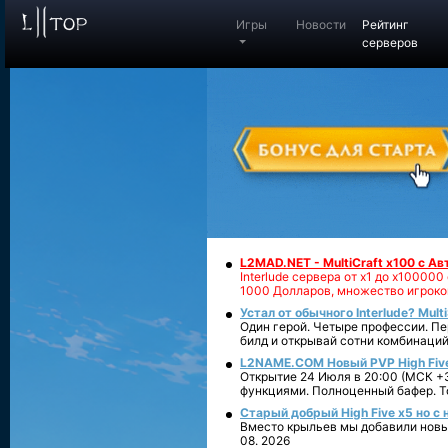
Игры
Новости
Рейтинг
серверов
L2MAD.NET - MultiCraft x100 с А
Interlude сервера от х1 до х1000
1000 Долларов, множество игроко
Устал от обычного Interlude? Mult
Один герой. Четыре профессии. Пе
билд и открывай сотни комбинаций
L2NAME.COM Новый PVP High Fiv
Открытие 24 Июля в 20:00 (МСК +3
функциями. Полноценный бафер. То
Старый добрый High Five x5 но с
Вместо крыльев мы добавили новый
08. 2026