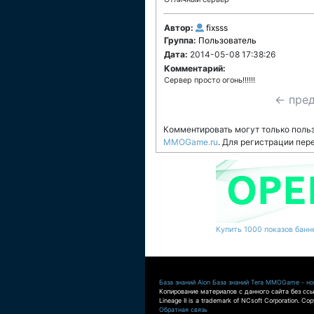
Автор:
fixsss
Группа:
Пользователь
Дата:
2014-05-08 17:38:26
Комментарий:
Сервер просто огонь!!!!!!
← пре
Комментировать могут только поль
MMOGame.ru
. Для регистрации пер
Купить 1000 показов банне
База знаний Aion
База знаний Tera
MMOGame - нов
Копирование материалов с данного сайта без ссы
Lineage II is a trademark of NCsoft Corporation. Co
Обратная связь