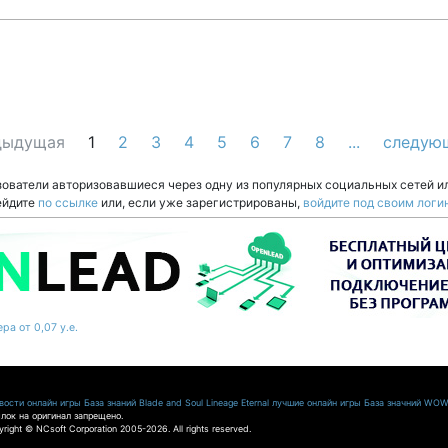
дыдущая
1
2
3
4
5
6
7
8
...
следую
зователи авторизовавшиеся через одну из популярных социальных сетей и
ейдите
по ссылке
или, если уже зарегистрированы,
войдите под своим логи
ра от 0,07 у.е.
ости онлайн игры
База знаний Blade and Soul
Lineage Eternal
лучшие онлайн игры
База значний WO
лок на оригинал запрещено.
pyright © NCsoft Corporation 2005-2026. All rights reserved.