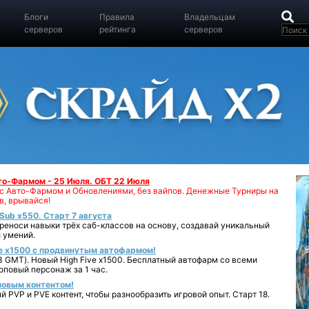
Блоги
Правила
Владельцам
серверов
рейтинга
серверов
вто-Фармом - 25 Июля. ОБТ 22 Июля
00 с Авто-Фармом и Обновлениями, без вайпов. Денежные Турниры на
в, врывайся!
iSub x550. Старт 7 августа
реноси навыки трёх саб-классов на основу, создавай уникальный
 умений.
e x1500 с продвинутым автофармом!
 GMT). Новый High Five x1500. Бесплатный автофарм со всеми
повый персонаж за 1 час.
 новым контентом!
 PVP и PVE контент, чтобы разнообразить игровой опыт. Старт 18.