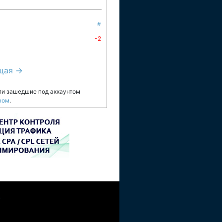
#
-2
щая →
ли зашедшие под аккаунтом
ном
.
W