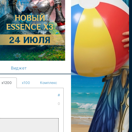
Виджет
x1200
x100
Комплекс
#
0