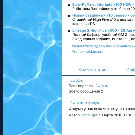
Euro-PvP.net Interlude х100 NEW 
Работаем без вайпов уже более 10
Новый стадийный х10 сервер - бо
Стадийный High Five x10 с поэтап
клановых РБ
Lineage 2 High Five x500 - 28 Авг
Полный баффер, удобный GM Shop,
ежедневные задания, инстансы, а
Разместите здесь Ваше объявление 
Promo-Reklama.ru
Комментарии
Инф
ll2wot.ru
Блог сервера
ll2wot.ru
Всего сообщений 2
ll2wot.ru
→
форум
Форума у нас пока что нету, он в ра
Автор:
xxxBB
0
5 марта 2010 17:18