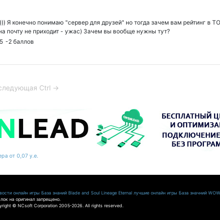
е))) Я конечно понимаю "сервер для друзей" но тогда зачем вам рейтинг в 
на почту не приходит - ужас) Зачем вы вообще нужны тут?
5
-2
баллов
следующая Ctrl →
ра от 0,07 у.е.
ости онлайн игры
База знаний Blade and Soul
Lineage Eternal
лучшие онлайн игры
База значний WO
лок на оригинал запрещено.
pyright © NCsoft Corporation 2005-2026. All rights reserved.