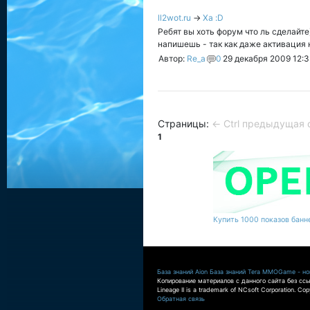
ll2wot.ru
→
Ха :D
Ребят вы хоть форум что ль сделайт
напишешь - так как даже активация 
Автор:
Re_a
0
29 декабря 2009 12:3
Страницы:
← Ctrl предыдущая
1
Купить 1000 показов банне
База знаний Aion
База знаний Tera
MMOGame - нов
Копирование материалов с данного сайта без ссы
Lineage II is a trademark of NCsoft Corporation. Co
Обратная связь