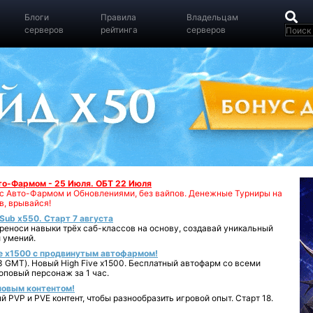
Блоги
Правила
Владельцам
серверов
рейтинга
серверов
вто-Фармом - 25 Июля. ОБТ 22 Июля
00 с Авто-Фармом и Обновлениями, без вайпов. Денежные Турниры на
в, врывайся!
iSub x550. Старт 7 августа
реноси навыки трёх саб-классов на основу, создавай уникальный
 умений.
e x1500 с продвинутым автофармом!
 GMT). Новый High Five x1500. Бесплатный автофарм со всеми
повый персонаж за 1 час.
 новым контентом!
 PVP и PVE контент, чтобы разнообразить игровой опыт. Старт 18.