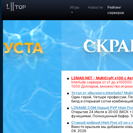
Игры
Новости
Рейтинг
серверов
L2MAD.NET - MultiCraft x100 с А
Interlude сервера от х1 до х1000
1000 Долларов, множество игроко
Устал от обычного Interlude? Mult
Один герой. Четыре профессии. Пе
билд и открывай сотни комбинаций
L2NAME.COM Новый PVP High Fiv
Открытие 24 Июля в 20:00 (МСК +3
функциями. Полноценный бафер. То
Старый добрый High Five x5 но с
Вместо крыльев мы добавили новый
08. 2026