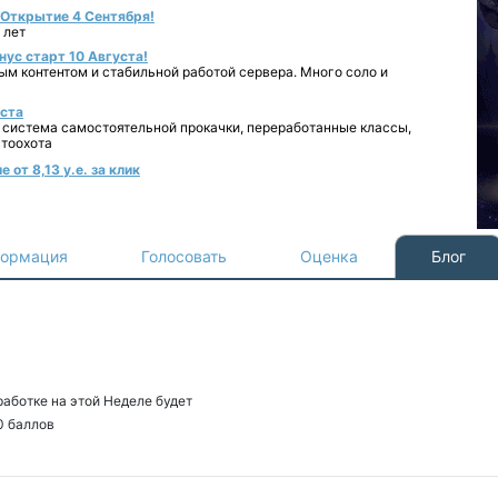
- Открытие 4 Сентября!
 лет
нус старт 10 Августа!
ным контентом и стабильной работой сервера. Много соло и
уста
 система самостоятельной прокачки, переработанные классы,
втоохота
от 8,13 у.е. за клик
ормация
Голосовать
Оценка
Блог
зработке на этой Неделе будет
0
баллов