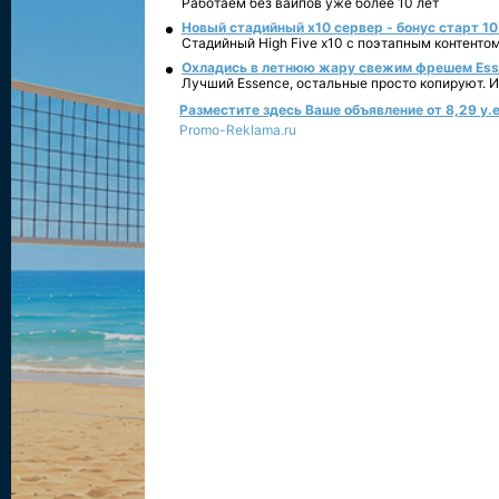
Работаем без вайпов уже более 10 лет
Новый стадийный х10 сервер - бонус старт 10
Стадийный High Five x10 с поэтапным контенто
Охладись в летнюю жару свежим фрешем Essen
Лучший Essence, остальные просто копируют. 
Разместите здесь Ваше объявление от 8,29 у.е
Promo-Reklama.ru