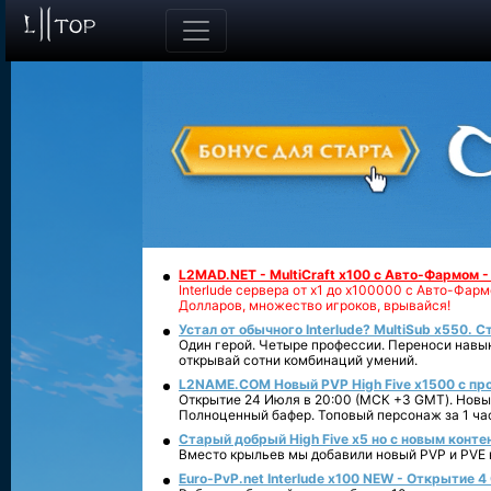
L2MAD.NET - MultiCraft x100 с Авто-Фармом 
Interlude сервера от х1 до х100000 с Авто-Фа
Долларов, множество игроков, врывайся!
Устал от обычного Interlude? MultiSub x550. С
Один герой. Четыре профессии. Переноси навык
открывай сотни комбинаций умений.
L2NAME.COM Новый PVP High Five x1500 с п
Открытие 24 Июля в 20:00 (МСК +3 GMT). Новый
Полноценный бафер. Топовый персонаж за 1 ча
Старый добрый High Five x5 но с новым конте
Вместо крыльев мы добавили новый PVP и PVE ко
Euro-PvP.net Interlude х100 NEW - Открытие 4