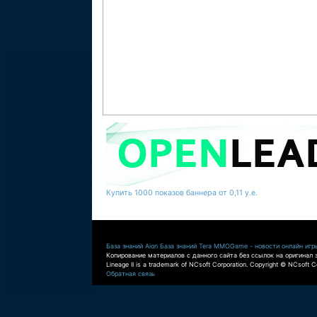
Купить 1000 показов баннера от 0,11 у.е.
База знаний Aion
База знаний Tera
MMOGame - новости онлайн игр
Копирование материалов с данного сайта без ссылок на оригинал 
Lineage II is a trademark of NCsoft Corporation. Copyright © NCsoft Co
Обратная связь