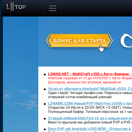
L2MAD.NET - MultiCraft x100 с Авто-Фармом 
Interlude сервера от х1 до х100000 с Авто-Фа
Долларов, множество игроков, врывайся!
Устал от обычного Interlude? MultiSub x550. С
Один герой. Четыре профессии. Переноси навык
открывай сотни комбинаций умений.
L2NAME.COM Новый PVP High Five x1500 с п
Открытие 24 Июля в 20:00 (МСК +3 GMT). Новый
Полноценный бафер. Топовый персонаж за 1 ча
Старый добрый High Five x5 но с новым конте
Вместо крыльев мы добавили новый PVP и PVE ко
Euro-PvP.net Interlude х100 NEW - Открытие 4