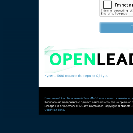
Купить 1000 показов баннера от 0,11 у.е.
База знаний Aion
База знаний Tera
MMOGame - новости онлайн игр
Копирование материалов с данного сайта без ссылок на оригинал 
Lineage II is a trademark of NCsoft Corporation. Copyright © NCsoft Co
Обратная связь