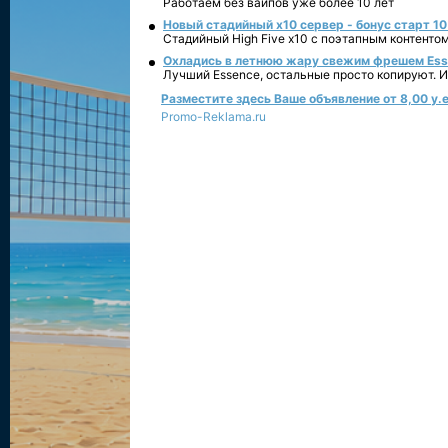
Работаем без вайпов уже более 10 лет
Новый стадийный х10 сервер - бонус старт 10
Стадийный High Five x10 с поэтапным контенто
Охладись в летнюю жару свежим фрешем Essen
Лучший Essence, остальные просто копируют. 
Разместите здесь Ваше объявление от 8,00 у.е
Promo-Reklama.ru