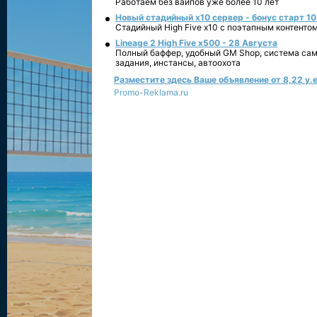
Работаем без вайпов уже более 10 лет
Новый стадийный х10 сервер - бонус старт 10
Стадийный High Five x10 с поэтапным контенто
Lineage 2 High Five x500 - 28 Августа
Полный баффер, удобный GM Shop, система сам
задания, инстансы, автоохота
Разместите здесь Ваше объявление от 8,22 у.е
Promo-Reklama.ru