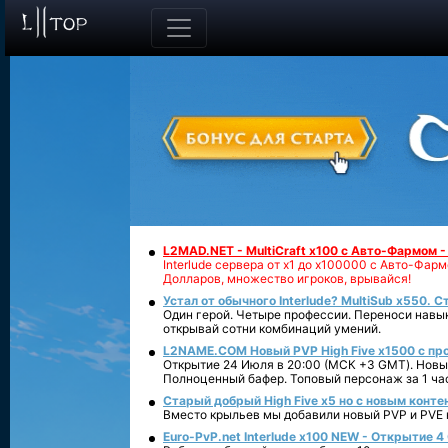
L2MAD.NET - MultiCraft x100 с Авто-Фармом 
Interlude сервера от х1 до х100000 с Авто-Фа
Долларов, множество игроков, врывайся!
Устал от обычного Interlude? MultiSub x550. С
Один герой. Четыре профессии. Переноси навык
открывай сотни комбинаций умений.
L2NAME.COM Новый PVP High Five x1500 с п
Открытие 24 Июля в 20:00 (МСК +3 GMT). Новый
Полноценный бафер. Топовый персонаж за 1 ча
Старый добрый High Five x5 но с новым конте
Вместо крыльев мы добавили новый PVP и PVE ко
Euro-PvP.net Interlude х100 NEW - Открытие 4