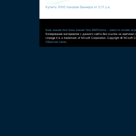
Купить 1000 показов баннера от 0,11 у.е.
База знаний Aion
База знаний Tera
MMOGame - новости онлайн игр
Копирование материалов с данного сайта без ссылок на оригинал 
Lineage II is a trademark of NCsoft Corporation. Copyright © NCsoft Co
Обратная связь