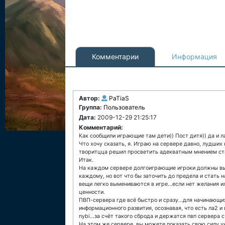
Комментарии
Информация
Автор:
PaTiaS
Группа:
Пользователь
Дата:
2009-12-29 21:25:17
Комментарий:
Как сообщили играющие там дети)) Пост дитя)) да и л
Что хочу сказать, я. Играю на сервере давно, лудших н
творитцца решил просветить адекватным мнением ста
Итак.
На каждом сервере долгоиграющие игроки должны вы
каждому, но вот что бы заточить до предела и стать 
вещи легко вымениваются в игре...если нет желания 
ценности.
ПВП-сервера где всё быстро и сразу...для начинающих
информационного развития, осознавая, что есть ла2 и 
nybi...за счёт такого сброда и держатся пвп сервера с
На этом же сервере, вы можете показать свою силу уч