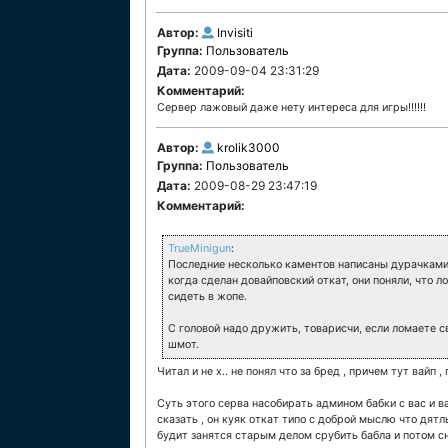
Автор:
Invisiti
Группа:
Пользователь
Дата:
2009-09-04 23:31:29
Комментарий:
Сервер лажовый даже нету интереса для игры!!!!!!
Автор:
krolik3000
Группа:
Пользователь
Дата:
2009-08-29 23:47:19
Комментарий:
TrueMinigun
:
Последние несколько каментов написаны дурачками,
когда сделан довайповский откат, они поняли, что л
сидеть в жопе.
С головой надо дружить, товарисчи, если ломаете с
шмот.
Читал и не х.. не понял что за бред , причем тут вайп
Суть этого серва насобирать админом бабки с вас и в
сказать , он куяк откат типо с доброй мыслю что дят
будит занятся старым делом срубить бабла и потом сн