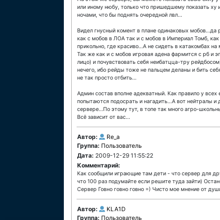
или иному нюбу, только что пришедшему показать ху и
ночами, что бы поднять очередной лвл...
Видел гнусный комент в плане одинаковых мобов...да 
как с мобов в ЛОА так и с мобов в Империал Томб, как и
прикольно, где красиво...А не сидеть в катакомбах на
Так же как и с мобов игровая адена фармится с рб и эп
лицо) и почувствовать себя неибатцца-тру рейдбосом)
нечего, ибо рейды тоже не пальцем деланы и бить себя
не так просто отбить...
Админ состав вполне адекватный. Как правило у всех е
попытаются подосрать и нагадить...А вот нейтралы и
сервере...По этому тут, в топе так много агро-школьн
Всё зависит от вас...
Автор:
Re_a
Группа:
Пользователь
Дата:
2009-12-29 11:55:22
Комментарий:
Как сообщили играющие там дети - что сервер для дру
что 100 раз подумайте если решите туда зайти) Оста
Сервер Говно говно говно =) Чисто мое мнение от душ
Автор:
KLA1D
Группа:
Пользователь