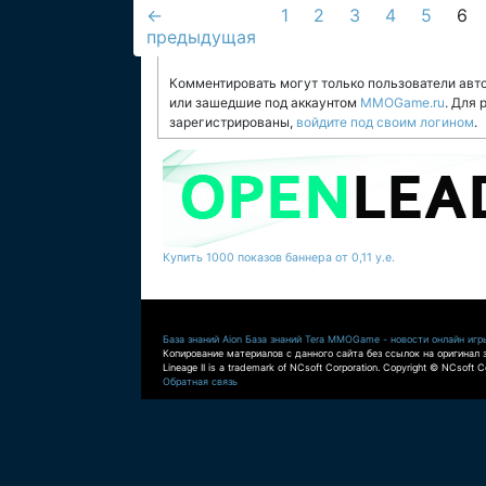
←
1
2
3
4
5
6
предыдущая
Комментировать могут только пользователи авт
или зашедшие под аккаунтом
MMOGame.ru
. Для
зарегистрированы,
войдите под своим логином
.
Купить 1000 показов баннера от 0,11 у.е.
База знаний Aion
База знаний Tera
MMOGame - новости онлайн игр
Копирование материалов с данного сайта без ссылок на оригинал 
Lineage II is a trademark of NCsoft Corporation. Copyright © NCsoft Co
Обратная связь