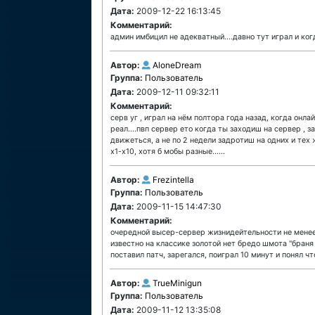
Дата:
2009-12-22 16:13:45
Комментарий:
админ имбицил не адекватный....давно тут играл и ког
Автор:
AloneDream
Группа:
Пользователь
Дата:
2009-12-11 09:32:11
Комментарий:
серв уг , играл на нём полтора года назад, когда онл
реал....пвп сервер ето когда ты заходиш на сервер , з
движеться, а не по 2 недели задротиш на одних и тех 
х1-х10, хотя б мобы разные......
Автор:
Frezintella
Группа:
Пользователь
Дата:
2009-11-15 14:47:30
Комментарий:
очередной высер-сервер жизнидейтельности не менее
известно на классике золотой нет бредо шмота "браня
поставил патч, зарегался, поиграл 10 минут и понял ч
Автор:
TrueMinigun
Группа:
Пользователь
Дата:
2009-11-12 13:35:08