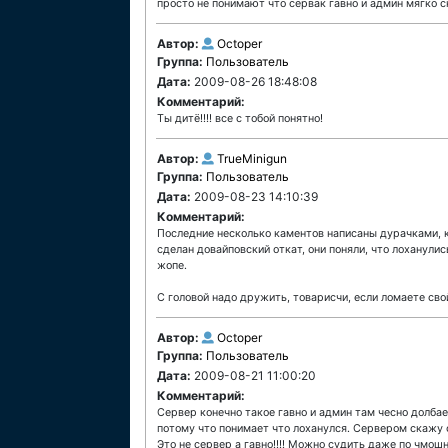
просто не понимают что сервак гавно и админ мягко ск
Автор:
Octoper
Группа:
Пользователь
Дата:
2009-08-26 18:48:08
Комментарий:
Ты дитё!!!! все с тобой понятно!
Автор:
TrueMinigun
Группа:
Пользователь
Дата:
2009-08-23 14:10:39
Комментарий:
Последние несколько каментов написаны дурачками, к
сделан довайповский откат, они поняли, что лоханулис
жопе.
С головой надо дружить, товарисчи, если ломаете сво
Автор:
Octoper
Группа:
Пользователь
Дата:
2009-08-21 11:00:20
Комментарий:
Сервер конечно такое гавно и админ там чесно долбае
потому что понимает что лоханулся. Сервером скажу ср
Это не сервер а гавно!!!! Можно судить даже по чмош