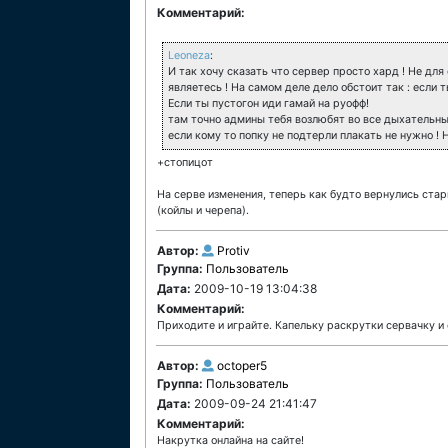
Комментарий:
Leoneza
:
И так хочу сказать что сервер просто хард ! Не для
являетесь ! На самом деле дело обстоит так : если 
Если ты пустогон иди гамай на руофф!
там точно админы тебя возлюбят во все дыхательные
если кому то попку не подтерли плакать не нужно ! 
+стопицот
На серве изменения, теперь как будто вернулись ста
(койлы и черепа).
Автор:
Protiv
Группа:
Пользователь
Дата:
2009-10-19 13:04:38
Комментарий:
Приходите и играйте. Капельку раскрутки сервачку и
Автор:
octoper5
Группа:
Пользователь
Дата:
2009-09-24 21:41:47
Комментарий:
Накрутка онлайна на сайте!