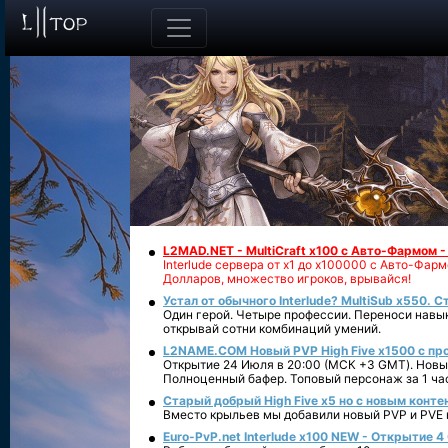
L2MAD.NET - MultiCraft x100 с Авто-Фармом 
Interlude сервера от х1 до х100000 с Авто-Фа
Долларов, множество игроков, врывайся!
Устал от обычного Interlude? MultiSub x550. С
Один герой. Четыре профессии. Переноси навык
открывай сотни комбинаций умений.
L2NAME.COM Новый PVP High Five x1500 с п
Открытие 24 Июля в 20:00 (МСК +3 GMT). Новый
Полноценный бафер. Топовый персонаж за 1 ча
Старый добрый High Five x5 но с новым конте
Вместо крыльев мы добавили новый PVP и PVE ко
Euro-PvP.net Interlude х100 NEW - Открытие 4