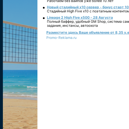
Работаем без вайпов уже более 10 лет
Новый стадийный х10 сервер - бонус старт 10
Стадийный High Five x10 с поэтапным контенто
Lineage 2 High Five x500 - 28 Августа
Полный баффер, удобный GM Shop, система сам
задания, инстансы, автоохота
Разместите здесь Ваше объявление от 8,35 у.е
Promo-Reklama.ru