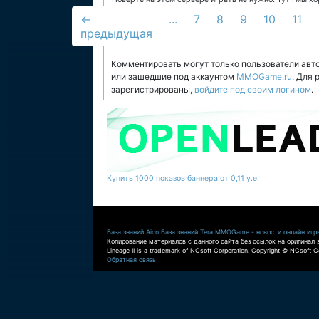
←
...
7
8
9
10
11
предыдущая
Комментировать могут только пользователи авт
или зашедшие под аккаунтом
MMOGame.ru
. Для
зарегистрированы,
войдите под своим логином
.
Купить 1000 показов баннера от 0,11 у.е.
База знаний Aion
База знаний Tera
MMOGame - новости онлайн игр
Копирование материалов с данного сайта без ссылок на оригинал 
Lineage II is a trademark of NCsoft Corporation. Copyright © NCsoft Co
Обратная связь