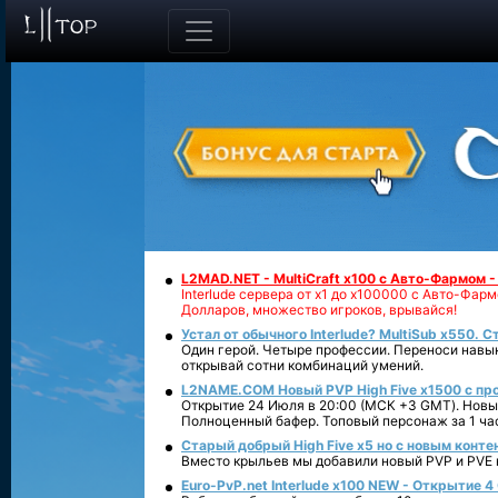
L2MAD.NET - MultiCraft x100 с Авто-Фармом 
Interlude сервера от х1 до х100000 с Авто-Фа
Долларов, множество игроков, врывайся!
Устал от обычного Interlude? MultiSub x550. С
Один герой. Четыре профессии. Переноси навык
открывай сотни комбинаций умений.
L2NAME.COM Новый PVP High Five x1500 с п
Открытие 24 Июля в 20:00 (МСК +3 GMT). Новый
Полноценный бафер. Топовый персонаж за 1 ча
Старый добрый High Five x5 но с новым конте
Вместо крыльев мы добавили новый PVP и PVE ко
Euro-PvP.net Interlude х100 NEW - Открытие 4