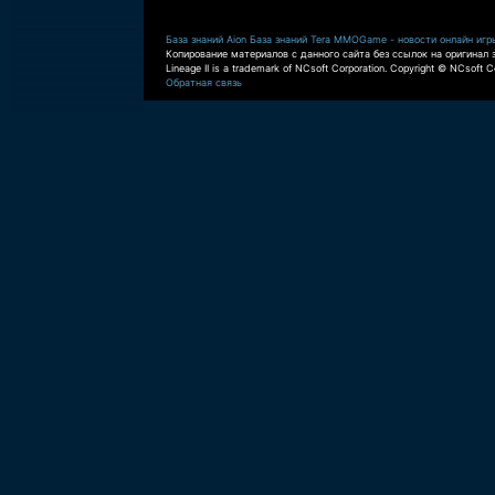
База знаний Aion
База знаний Tera
MMOGame - новости онлайн игр
Копирование материалов с данного сайта без ссылок на оригинал 
Lineage II is a trademark of NCsoft Corporation. Copyright © NCsoft Co
Обратная связь