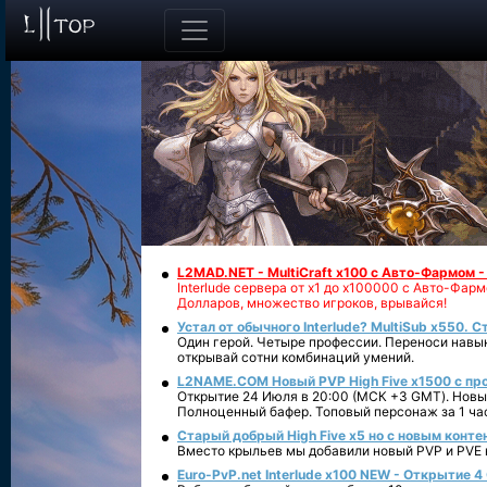
L2MAD.NET - MultiCraft x100 с Авто-Фармом 
Interlude сервера от х1 до х100000 с Авто-Фа
Долларов, множество игроков, врывайся!
Устал от обычного Interlude? MultiSub x550. С
Один герой. Четыре профессии. Переноси навык
открывай сотни комбинаций умений.
L2NAME.COM Новый PVP High Five x1500 с п
Открытие 24 Июля в 20:00 (МСК +3 GMT). Новый
Полноценный бафер. Топовый персонаж за 1 ча
Старый добрый High Five x5 но с новым конте
Вместо крыльев мы добавили новый PVP и PVE ко
Euro-PvP.net Interlude х100 NEW - Открытие 4