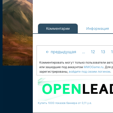
Комментарии
Информация
← предыдущая
...
12
13
1
Комментировать могут только пользователи авт
или зашедшие под аккаунтом
MMOGame.ru
. Для
зарегистрированы,
войдите под своим логином
.
Купить 1000 показов баннера от 0,11 у.е.