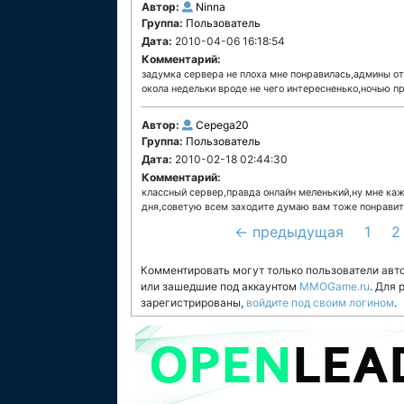
Автор:
Ninna
Группа:
Пользователь
Дата:
2010-04-06 16:18:54
Комментарий:
задумка сервера не плоха мне понравилась,админы от
окола недельки вроде не чего интересненько,ночью п
Автор:
Cepega20
Группа:
Пользователь
Дата:
2010-02-18 02:44:30
Комментарий:
классный сервер,правда онлайн меленький,ну мне каж
дня,советую всем заходите думаю вам тоже понравит
← предыдущая
1
2
Комментировать могут только пользователи авт
или зашедшие под аккаунтом
MMOGame.ru
. Для
зарегистрированы,
войдите под своим логином
.