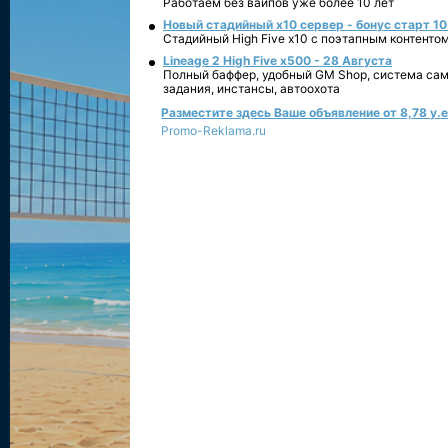
Работаем без вайпов уже более 10 лет
Новый стадийный х10 сервер - бонус старт 10
Стадийный High Five x10 с поэтапным контенто
Lineage 2 High Five x500 - 28 Августа
Полный баффер, удобный GM Shop, система сам
задания, инстансы, автоохота
Разместите здесь Ваше объявление от 8,78 у.е.
Promo-Reklama.ru