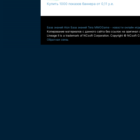
Купить 1000 показов баннера от 0,11 у.е.
База знаний Aion
База знаний Tera
MMOGame - новости онлайн игр
Копирование материалов с данного сайта без ссылок на оригинал 
Lineage II is a trademark of NCsoft Corporation. Copyright © NCsoft Co
Обратная связь