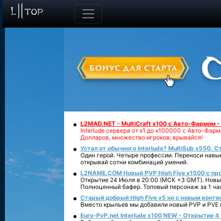
L2MAD.NET - MultiCraft x100 с Авто-Фармом 
Interlude сервера от х1 до х100000 с Авто-Фа
Долларов, множество игроков, врывайся!
Устал от обычного Interlude? MultiSub x550. С
Один герой. Четыре профессии. Переноси навык
открывай сотни комбинаций умений.
L2NAME.COM Новый PVP High Five x1500 с п
Открытие 24 Июля в 20:00 (МСК +3 GMT). Новый
Полноценный бафер. Топовый персонаж за 1 ча
Старый добрый High Five x5 но с новым конте
Вместо крыльев мы добавили новый PVP и PVE ко
Euro-PvP.net Interlude х100 NEW - Открытие 4