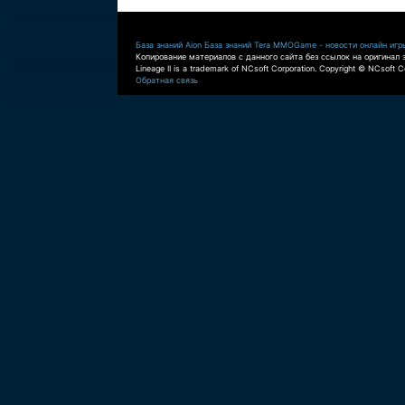
База знаний Aion
База знаний Tera
MMOGame - новости онлайн игр
Копирование материалов с данного сайта без ссылок на оригинал 
Lineage II is a trademark of NCsoft Corporation. Copyright © NCsoft Co
Обратная связь