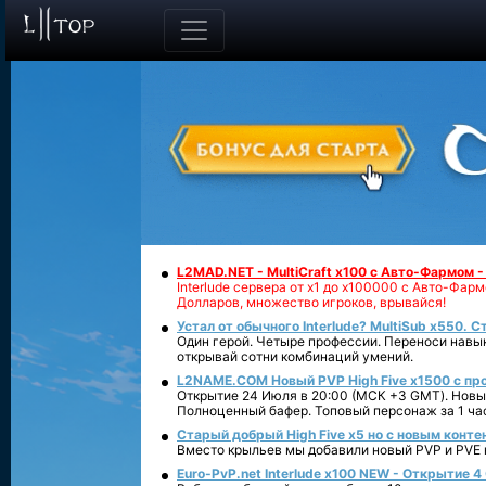
L2MAD.NET - MultiCraft x100 с Авто-Фармом 
Interlude сервера от х1 до х100000 с Авто-Фа
Долларов, множество игроков, врывайся!
Устал от обычного Interlude? MultiSub x550. С
Один герой. Четыре профессии. Переноси навык
открывай сотни комбинаций умений.
L2NAME.COM Новый PVP High Five x1500 с п
Открытие 24 Июля в 20:00 (МСК +3 GMT). Новый
Полноценный бафер. Топовый персонаж за 1 ча
Старый добрый High Five x5 но с новым конте
Вместо крыльев мы добавили новый PVP и PVE ко
Euro-PvP.net Interlude х100 NEW - Открытие 4