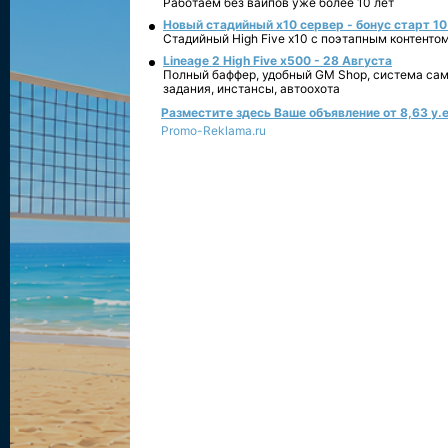
Работаем без вайпов уже более 10 лет
Новый стадийный х10 сервер - бонус старт 10
Стадийный High Five x10 с поэтапным контенто
Lineage 2 High Five x500 - 28 Августа
Полный баффер, удобный GM Shop, система сам
задания, инстансы, автоохота
Разместите здесь Ваше объявление от 8,63 у.е
Promo-Reklama.ru