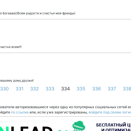
о Богаааа))Всем радости и счастья моя френды)
астья всем!!!
вашему дому,друзья!
330
331
332
333
334
335
336
337
33
зователи авторизовавшиеся через одну из популярных социальных сетей и
ейдите
по ссылке
или, если уже зарегистрированы,
войдите под своим логи