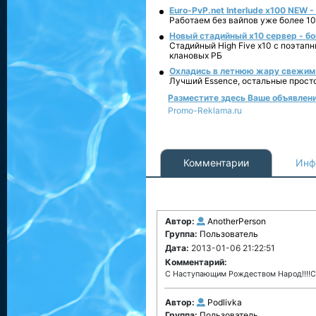
Euro-PvP.net Interlude х100 NEW 
Работаем без вайпов уже более 10
Новый стадийный х10 сервер - бо
Стадийный High Five x10 с поэтап
клановых РБ
Охладись в летнюю жару свежим 
Лучший Essence, остальные прост
Разместите здесь Ваше объявление 
Promo-Reklama.ru
Комментарии
Инф
Автор:
AnotherPerson
Группа:
Пользователь
Дата:
2013-01-06 21:22:51
Комментарий:
С Наступающим Рождеством Народ!!!!Сч
Автор:
Podlivka
Группа:
Пользователь