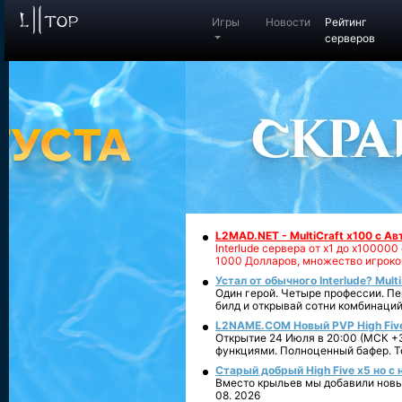
Игры
Новости
Рейтинг
серверов
L2MAD.NET - MultiCraft x100 с А
Interlude сервера от х1 до х1000
1000 Долларов, множество игроко
Устал от обычного Interlude? Mult
Один герой. Четыре профессии. Пе
билд и открывай сотни комбинаций
L2NAME.COM Новый PVP High Fiv
Открытие 24 Июля в 20:00 (МСК +3
функциями. Полноценный бафер. То
Старый добрый High Five x5 но с
Вместо крыльев мы добавили новый
08. 2026