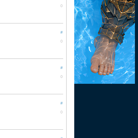
0
#
0
#
0
#
0