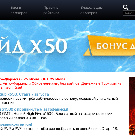
Блоги
Правила
Владельцам
серверов
рейтинга
серверов
вто-Фармом - 25 Июля. ОБТ 22 Июля
00 с Авто-Фармом и Обновлениями, без вайпов. Денежные Турниры на
в, врывайся!
iSub x550. Старт 7 августа
реноси навыки трёх саб-классов на основу, создавай уникальный
 умений.
e x1500 с продвинутым автофармом!
 GMT). Новый High Five x1500. Бесплатный автофарм со всеми
повый персонаж за 1 час.
 новым контентом!
 PVP и PVE контент, чтобы разнообразить игровой опыт. Старт 18.