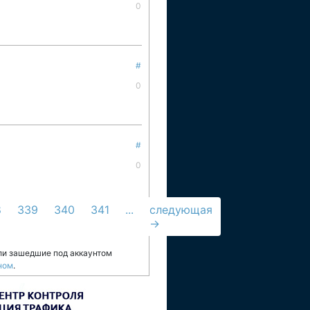
0
#
0
#
0
8
339
340
341
...
следующая
→
ли зашедшие под аккаунтом
ном
.