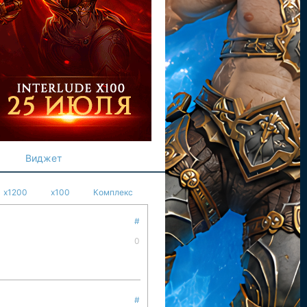
Виджет
x1200
x100
Комплекс
#
0
#