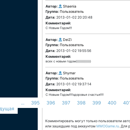
Автор:
Shaenia
Группа:
Пользователь
Дата:
2013-01-02 20:20:48
Комментарий:
С Новым Годом!!!
Автор:
DeiZi
Группа:
Пользователь
Дата:
2013-01-02 19:55:56
Комментарий:
всех с новым годом)))))))))))))
Автор:
Shymar
Группа:
Пользователь
Дата:
2013-01-02 19:37:14
Комментарий:
С Новым Годом!!!!здоровья счастья!!!!
...
395
396
397
398
399
400
40
дущая
Комментировать могут только пользователи авт
или зашедшие под аккаунтом
MMOGame.ru
. Для