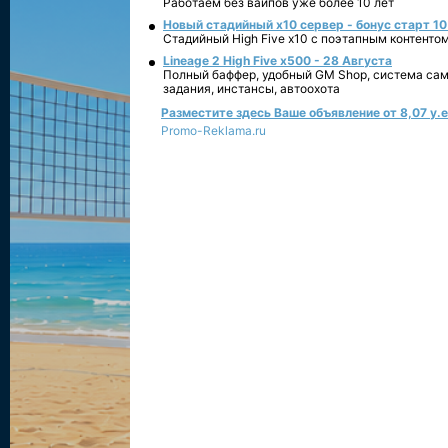
Работаем без вайпов уже более 10 лет
Новый стадийный х10 сервер - бонус старт 10
Стадийный High Five x10 с поэтапным контенто
Lineage 2 High Five x500 - 28 Августа
Полный баффер, удобный GM Shop, система сам
задания, инстансы, автоохота
Разместите здесь Ваше объявление от 8,07 у.е.
Promo-Reklama.ru