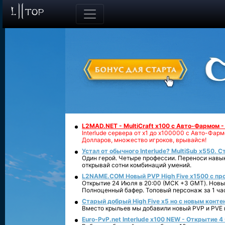
L2MAD.NET - MultiCraft x100 с Авто-Фармом 
Interlude сервера от х1 до х100000 с Авто-Фа
Долларов, множество игроков, врывайся!
Устал от обычного Interlude? MultiSub x550. С
Один герой. Четыре профессии. Переноси навык
открывай сотни комбинаций умений.
L2NAME.COM Новый PVP High Five x1500 с п
Открытие 24 Июля в 20:00 (МСК +3 GMT). Новый
Полноценный бафер. Топовый персонаж за 1 ча
Старый добрый High Five x5 но с новым конте
Вместо крыльев мы добавили новый PVP и PVE ко
Euro-PvP.net Interlude х100 NEW - Открытие 4