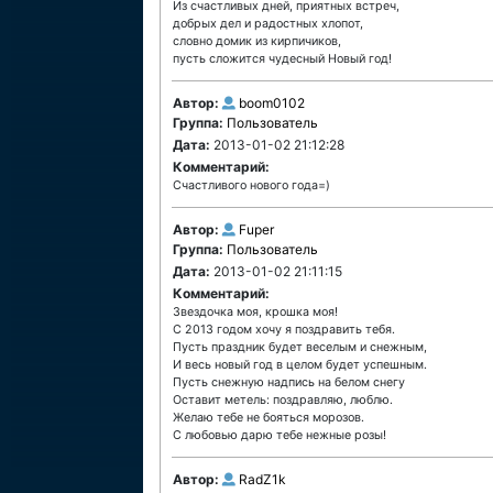
Из счастливых дней, приятных встреч,
добрых дел и радостных хлопот,
словно домик из кирпичиков,
пусть сложится чудесный Новый год!
Автор:
boom0102
Группа:
Пользователь
Дата:
2013-01-02 21:12:28
Комментарий:
Счастливого нового года=)
Автор:
Fuper
Группа:
Пользователь
Дата:
2013-01-02 21:11:15
Комментарий:
Звездочка моя, крошка моя!
С 2013 годом хочу я поздравить тебя.
Пусть праздник будет веселым и снежным,
И весь новый год в целом будет успешным.
Пусть снежную надпись на белом снегу
Оставит метель: поздравляю, люблю.
Желаю тебе не бояться морозов.
С любовью дарю тебе нежные розы!
Автор:
RadZ1k