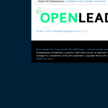
зарегистрированы,
войдите под своим логином
.
Купить 1000 показов баннера от 0,11 у.е.
База знаний Aion
База знаний Tera
MMOGame - новости онлайн игр
Копирование материалов с данного сайта без ссылок на оригинал 
Lineage II is a trademark of NCsoft Corporation. Copyright © NCsoft Co
Обратная связь