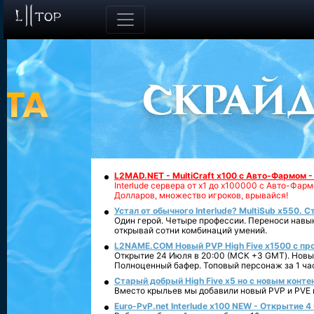
L2MAD.NET - MultiCraft x100 с Авто-Фармом 
Interlude сервера от х1 до х100000 с Авто-Фа
Долларов, множество игроков, врывайся!
Устал от обычного Interlude? MultiSub x550. С
Один герой. Четыре профессии. Переноси навык
открывай сотни комбинаций умений.
L2NAME.COM Новый PVP High Five x1500 с п
Открытие 24 Июля в 20:00 (МСК +3 GMT). Новый
Полноценный бафер. Топовый персонаж за 1 ча
Старый добрый High Five x5 но с новым конте
Вместо крыльев мы добавили новый PVP и PVE ко
Euro-PvP.net Interlude х100 NEW - Открытие 4