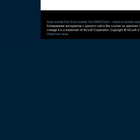
База знаний Aion
База знаний Tera
MMOGame - новости онлайн игр
Копирование материалов с данного сайта без ссылок на оригинал 
Lineage II is a trademark of NCsoft Corporation. Copyright © NCsoft Co
Обратная связь