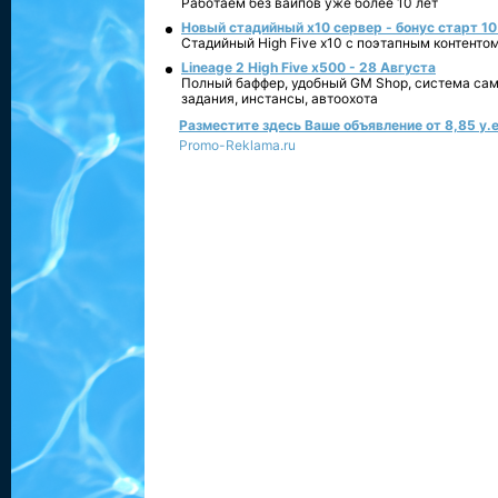
Работаем без вайпов уже более 10 лет
Новый стадийный х10 сервер - бонус старт 10
Стадийный High Five x10 с поэтапным контенто
Lineage 2 High Five x500 - 28 Августа
Полный баффер, удобный GM Shop, система сам
задания, инстансы, автоохота
Разместите здесь Ваше объявление от 8,85 у.е
Promo-Reklama.ru