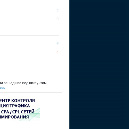
#
0
#
-1
ли зашедшие под аккаунтом
ном
.