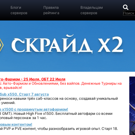
Блоги
Правила
Владельцам
серверов
рейтинга
серверов
вто-Фармом - 25 Июля. ОБТ 22 Июля
00 с Авто-Фармом и Обновлениями, без вайпов. Денежные Турниры на
в, врывайся!
iSub x550. Старт 7 августа
реноси навыки трёх саб-классов на основу, создавай уникальный
 умений.
e x1500 с продвинутым автофармом!
 GMT). Новый High Five x1500. Бесплатный автофарм со всеми
повый персонаж за 1 час.
 новым контентом!
 PVP и PVE контент, чтобы разнообразить игровой опыт. Старт 18.