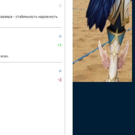
0
 сервера - стабильность надежность
#
+1
 всех.
#
-2