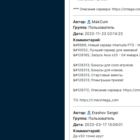
***
Описание сервера: https://zmega.co
Автор:
MakCum
Группа:
Пользователь
Дата:
2023-11-23 02:14:23
Комментарий:
&#9989; Новый сервер Interlude PTS - h
&#10052; Лучший сервер для зимовки!
&#128165; Запуск Asia x20 - 04 января 
&#128313; Бонусы для соло игроков.
&#128313; Бонусы для кланов.
&#128313; Стартовые эвенты.
&#128313; Розыгрыши призов!
&#128172; Описание сервера: https://zm
TG: https://t.me/zmega_com
Автор:
Erashov Sergei
Группа:
Пользователь
Дата:
2023-03-17 15:06:01
Комментарий:
Да х50 точно крут