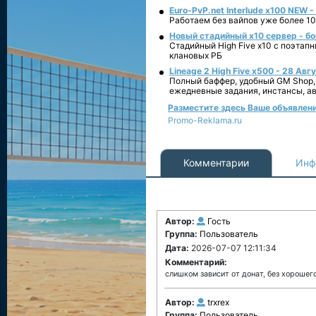
Euro-PvP.net Interlude х100 NEW 
Работаем без вайпов уже более 10
Новый стадийный х10 сервер - бо
Стадийный High Five x10 с поэтап
клановых РБ
Lineage 2 High Five x500 - 28 Авг
Полный баффер, удобный GM Shop,
ежедневные задания, инстансы, а
Разместите здесь Ваше объявление
Promo-Reklama.ru
Комментарии
Инф
Автор:
Гость
Группа:
Пользователь
Дата:
2026-07-07 12:11:34
Комментарий:
слишком зависит от донат, без хорошего
Автор:
trxrex
Группа:
Пользователь