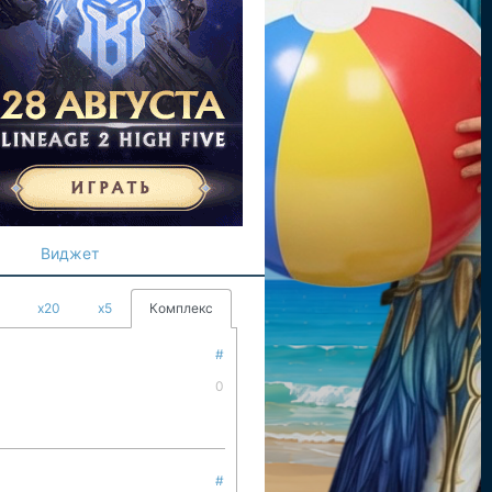
Виджет
x20
x5
Комплекс
#
0
#