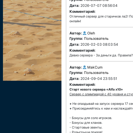
Дата:
2026-07-07 08:56:04
Комментарий:
Отличный сервер для старичков ла2! По
онлайн!
Автор:
Oleh
Группа:
Пользователь
Дата:
2026-02-03 08:03:54
Комментарий:
Девиз сервера - За деньги да. Правила?
Автор:
MakCum
Группа:
Пользователь
Дата:
2024-09-04 23:55:51
Комментарий:
Старт нового сервера «Alfa x10»
Cервер с олимпиадой с 40 уровня и сту
+
Не опаздывай на запуск сервера 17 се
+
Присоединяйтесь к нам и наслаждайт
- Бонусы для соло игроков.
- Бонусы для кланов.
- Стартовые эвенты.
- Розыгрыши призов!