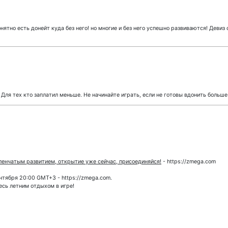
нятно есть донейт куда без него! но многие и без него успешно развиваются! Девиз
 Для тех кто заплатил меньше. Не начинайте играть, если не готовы вдонить больше
пенчатым развитием, открытие уже сейчас, присоединяйся!
- https://zmega.com
нтября 20:00 GMT+3 - https://zmega.com.
есь летним отдыхом в игре!