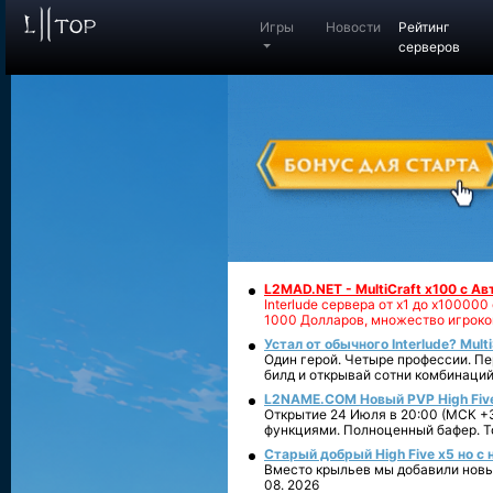
Игры
Новости
Рейтинг
серверов
L2MAD.NET - MultiCraft x100 с А
Interlude сервера от х1 до х1000
1000 Долларов, множество игроко
Устал от обычного Interlude? Mult
Один герой. Четыре профессии. Пе
билд и открывай сотни комбинаций
L2NAME.COM Новый PVP High Fiv
Открытие 24 Июля в 20:00 (МСК +3
функциями. Полноценный бафер. То
Старый добрый High Five x5 но с
Вместо крыльев мы добавили новый
08. 2026