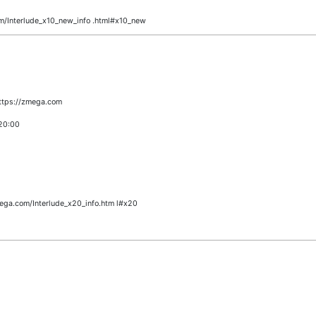
m/Interlude_x10_new_info .html#x10_new
ttps://zmega.com
20:00
ega.com/Interlude_x20_info.htm l#x20