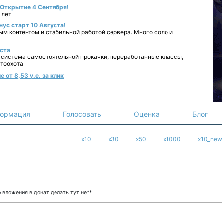
- Открытие 4 Сентября!
 лет
нус старт 10 Августа!
ным контентом и стабильной работой сервера. Много соло и
уста
 система самостоятельной прокачки, переработанные классы,
втоохота
 от 8,53 у.е. за клик
ормация
Голосовать
Оценка
Блог
x10
x30
x50
x1000
x10_new
 вложения в донат делать тут не**